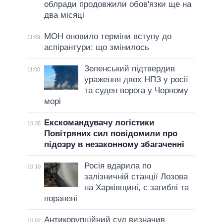
облради продовжили обов'язки ще на
два місяці
МОН оновило терміни вступу до
11:09
аспірантури: що змінилось
Зеленський підтвердив
11:00
ураження двох НПЗ у росії
та суден ворога у Чорному
морі
Екскомандувачу логістики
10:35
Повітряних сил повідомили про
підозру в незаконному збагаченні
Росія вдарила по
10:10
залізничній станції Лозова
на Харківщині, є загиблі та
поранені
Антикорупційний суд визначив
10:02