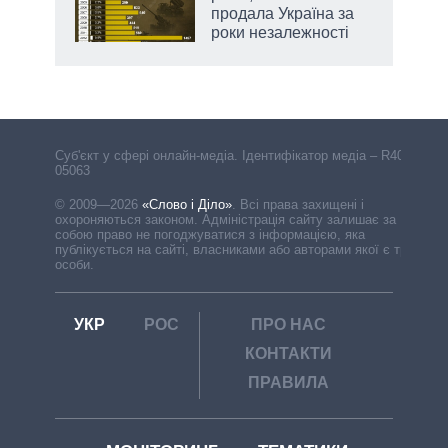
продала Україна за
роки незалежності
Cуб'єкт у сфері онлайн-медіа. Ідентифікатор медіа – R40-
05063
© 2009—2026
«Слово і Діло»
.
Всі права захищені і
охороняються законом. Адміністрація сайту залишає за
собою право не погоджуватися з інформацією, яка
публікується на сайті, власниками або авторами якої є треті
особи.
УКР
РОС
ПРО НАС
КОНТАКТИ
ПРАВИЛА