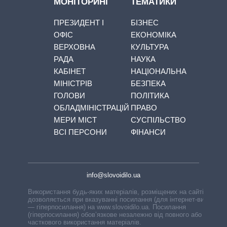
МОНІТОРИНГ
ТЕМАТИКИ
ПРЕЗИДЕНТ І
БІЗНЕС
ОФІС
ЕКОНОМІКА
ВЕРХОВНА
КУЛЬТУРА
РАДА
НАУКА
КАБІНЕТ
НАЦІОНАЛЬНА
МІНІСТРІВ
БЕЗПЕКА
ГОЛОВИ
ПОЛІТИКА
ОБЛАДМІНІСТРАЦІЙ
ПРАВО
МЕРИ МІСТ
СУСПІЛЬСТВО
ВСІ ПЕРСОНИ
ФІНАНСИ
info@slovoidilo.ua
Використання будь-яких матеріалів, розміщених на сайті,
дозволяється при вказуванні посилання (для інтернет-видань
— гіперпосилання) на www.slovoidilo.ua. Посилання
(гіперпосилання) обов’язкове незалежно від повного або
часткового використання матеріалів.