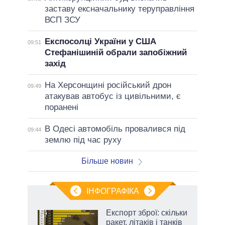
заставу ексначальнику теруправління
ВСП ЗСУ
Експосолці України у США
09:51
Стефанішиній обрали запобіжний
захід
На Херсонщині російський дрон
09:49
атакував автобус із цивільними, є
поранені
В Одесі автомобіль провалився під
09:44
землю під час руху
Більше новин
ІНФОГРАФІКА
Експорт зброї: скільки
ладів
ракет, літаків і танків