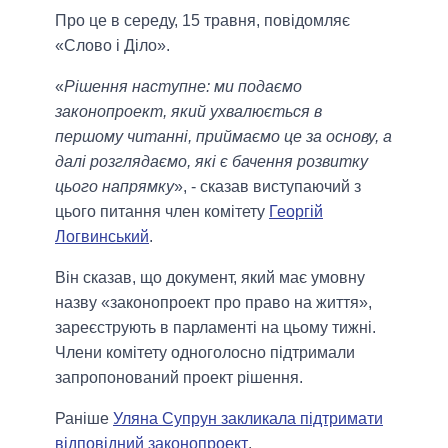
Про це в середу, 15 травня, повідомляє
«Слово і Діло».
«
Рішення наступне: ми подаємо
законопроект, який ухвалюється в
першому читанні, приймаємо це за основу, а
далі розглядаємо, які є бачення розвитку
цього напрямку
», - сказав виступаючий з
цього питання член комітету
Георгій
Логвинський
.
Він сказав, що документ, який має умовну
назву «законопроект про право на життя»,
зареєструють в парламенті на цьому тижні.
Члени комітету одноголосно підтримали
запропонований проект рішення.
Раніше
Уляна Супрун закликала підтримати
відповідний законопроект
.