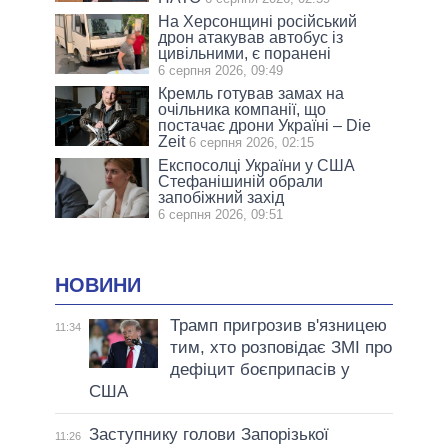
На Херсонщині російський
дрон атакував автобус із
цивільними, є поранені
6 серпня 2026, 09:49
Кремль готував замах на
очільника компанії, що
постачає дрони Україні – Die
Zeit
6 серпня 2026, 02:15
Експосолці України у США
Стефанішиній обрали
запобіжний захід
6 серпня 2026, 09:51
НОВИНИ
Трамп пригрозив в'язницею
11:34
тим, хто розповідає ЗМІ про
дефіцит боєприпасів у
США
Заступнику голови Запорізької
11:26