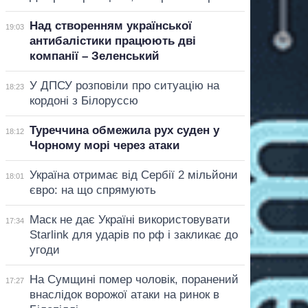
Над створенням української
19:03
антибалістики працюють дві
компанії – Зеленський
У ДПСУ розповіли про ситуацію на
18:23
кордоні з Білоруссю
Туреччина обмежила рух суден у
18:12
Чорному морі через атаки
Україна отримає від Сербії 2 мільйони
18:01
євро: на що спрямують
Маск не дає Україні використовувати
17:34
Starlink для ударів по рф і закликає до
угоди
На Сумщині помер чоловік, поранений
17:27
внаслідок ворожої атаки на ринок в