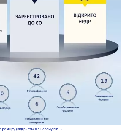
озміру (відкриється в новому вікні)