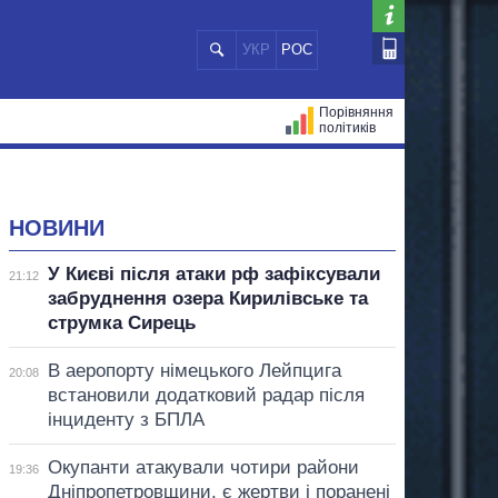
УКР
РОС
Порівняння
політиків
ЦІЙ
МЕРИ МІСТ
ВСІ ПЕРСОНИ
НОВИНИ
У Києві після атаки рф зафіксували
21:12
забруднення озера Кирилівське та
струмка Сирець
В аеропорту німецького Лейпцига
20:08
встановили додатковий радар після
інциденту з БПЛА
Окупанти атакували чотири райони
19:36
Дніпропетровщини, є жертви і поранені