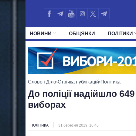
НОВИНИ
ОБIЦЯНКИ
ПОЛIТИКИ
УСІ ПОЛІТИКИ
ПРЕЗИДЕНТ І ОФ
Слово і Діло
›
Стрічка публікацій
›
Політика
До поліції надійшло 64
виборах
ПОЛІТИКА
31 березня 2019, 16:46