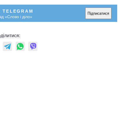
У TELEGRAM
Підписатися
ід «Слово і діло»
ділитися: