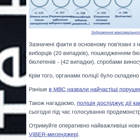
Зображення максимального р
Зазначені факти в основному пов'язані з н
виборців (20 випадків), пошкодженням бю
бюлетенів - (42 випадки), спробами виносу
Крім того, органами поліції було складено
Раніше
в МВС назвали найчастіші порушен
Також нагадаємо,
поліція досліджує дії 
сьогодні під час голосування продемонст
Отримуйте оперативно найважливіші новин
VIBER-месенджері
.