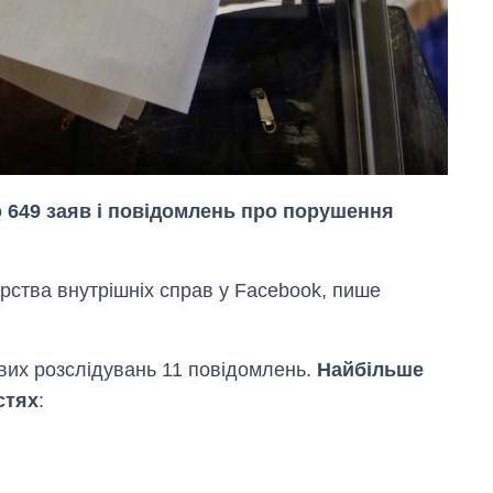
о 649 заяв і повідомлень про порушення
ерства внутрішніх справ у Facebook, пише
Вісім масованих
ударів по Україні
за літо: Київ та
область стали
вих розслідувань 11 повідомлень.
Найбільше
головною ціллю
стях
:
рф