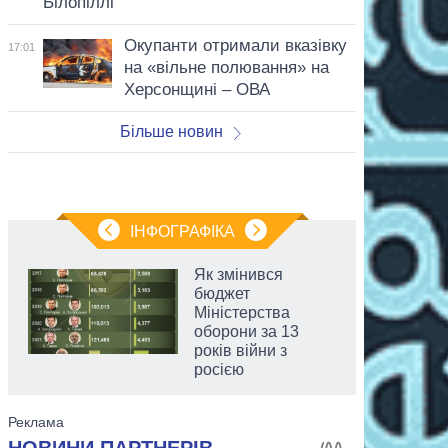
Білопіллі
Окупанти отримали вказівку
17:01
на «вільне полювання» на
Херсонщині – ОВА
Більше новин
ІНФОГРАФІКА
Як змінився
бюджет
Міністерства
оборони за 13
років війни з
росією