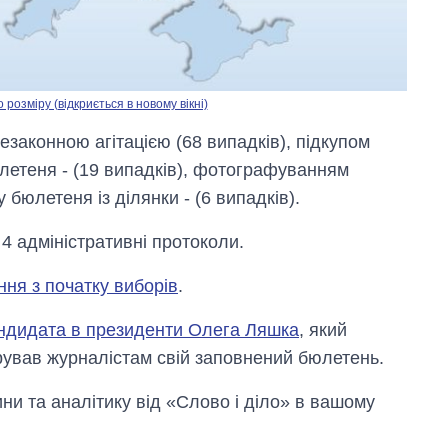
озміру (відкриється в новому вікні)
езаконною агітацією (68 випадків), підкупом
летеня - (19 випадків), фотографуванням
 бюлетеня із ділянки - (6 випадків).
 4 адміністративні протоколи.
ня з початку виборів
.
кандидата в президенти Олега Ляшка
, який
рував журналістам свій заповнений бюлетень.
и та аналітику від «Слово і діло» в вашому