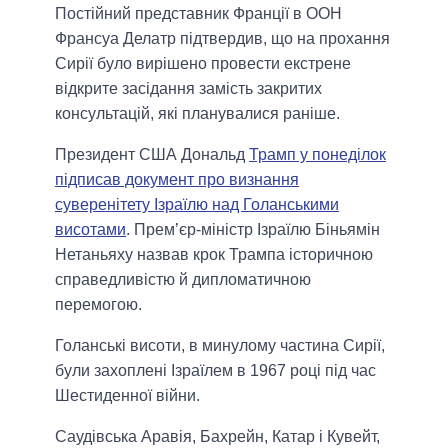
Постійний представник Франції в ООН
Франсуа Делатр підтвердив, що на прохання
Сирії було вирішено провести екстрене
відкрите засідання замість закритих
консультацій, які планувалися раніше.
Президент США Дональд
Трамп у понеділок
підписав документ про визнання
суверенітету Ізраїлю над Голанськими
висотами
. Прем’єр-міністр Ізраїлю Біньямін
Нетаньяху назвав крок Трампа історичною
справедливістю й дипломатичною
перемогою.
Голанські висоти, в минулому частина Сирії,
були захоплені Ізраїлем в 1967 році під час
Шестиденної війни.
Саудівська Аравія, Бахрейн, Катар і Кувейт,