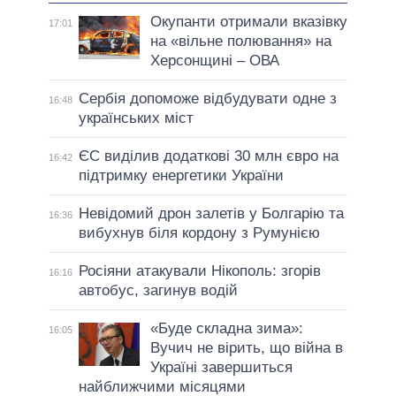
Окупанти отримали вказівку
17:01
на «вільне полювання» на
Херсонщині – ОВА
Сербія допоможе відбудувати одне з
16:48
українських міст
ЄС виділив додаткові 30 млн євро на
16:42
підтримку енергетики України
Невідомий дрон залетів у Болгарію та
16:36
вибухнув біля кордону з Румунією
Росіяни атакували Нікополь: згорів
16:16
автобус, загинув водій
«Буде складна зима»:
16:05
Вучич не вірить, що війна в
Україні завершиться
найближчими місяцями