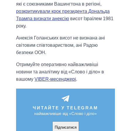
які є союзниками Вашингтона в регіоні,
розкритикували крок президента Дональда
Трампа визнати анексію
висот Ізраїлем 1981
року.
Анексія Голанських висот не визнана ані
світовим співтовариством, ані Радою
безпеки ООН.
Отримуйте оперативно найважливіші
новини та аналітику від «Слово і діло» в
вашому
VIBER-месенджері
.
ЧИТАЙТЕ У TELEGRAM
найважливіше від «Слово і діло»
Підписатися