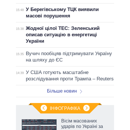
У Берегівському ТЦК виявили
15:48
масові порушення
Жодної цілої ТЕС: Зеленський
15:38
описав ситуацію в енергетиці
України
Вучич пообіцяв підтримувати Україну
15:35
на шляху до ЄС
У США готують масштабне
14:39
розслідування проти Трампа – Reuters
Більше новин
ІНФОГРАФІКА
Вісім масованих
ть
ударів по Україні за