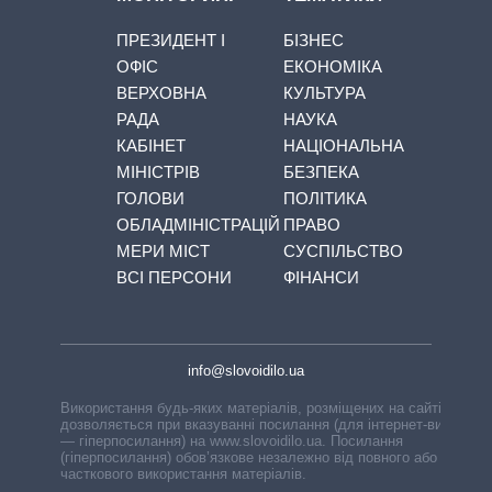
ПРЕЗИДЕНТ І
БІЗНЕС
ОФІС
ЕКОНОМІКА
ВЕРХОВНА
КУЛЬТУРА
РАДА
НАУКА
КАБІНЕТ
НАЦІОНАЛЬНА
МІНІСТРІВ
БЕЗПЕКА
ГОЛОВИ
ПОЛІТИКА
ОБЛАДМІНІСТРАЦІЙ
ПРАВО
МЕРИ МІСТ
СУСПІЛЬСТВО
ВСІ ПЕРСОНИ
ФІНАНСИ
info@slovoidilo.ua
Використання будь-яких матеріалів, розміщених на сайті,
дозволяється при вказуванні посилання (для інтернет-видань
— гіперпосилання) на www.slovoidilo.ua. Посилання
(гіперпосилання) обов’язкове незалежно від повного або
часткового використання матеріалів.