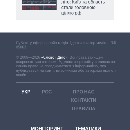
літо: Київ та область
стали головною
ціллю рф
Cуб'єкт у сфері онлайн-медіа. Ідентифікатор медіа – R40-
05063
© 2009—2026
«Слово і Діло»
.
Всі права захищені і
охороняються законом. Адміністрація сайту залишає за
собою право не погоджуватися з інформацією, яка
публікується на сайті, власниками або авторами якої є треті
особи.
УКР
РОС
ПРО НАС
КОНТАКТИ
ПРАВИЛА
МОНІТОРИНГ
ТЕМАТИКИ