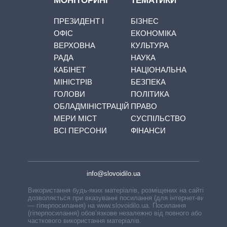
МОНІТОРИНГ
ТЕМАТИКИ
ПРЕЗИДЕНТ І
БІЗНЕС
ОФІС
ЕКОНОМІКА
ВЕРХОВНА
КУЛЬТУРА
РАДА
НАУКА
КАБІНЕТ
НАЦІОНАЛЬНА
МІНІСТРІВ
БЕЗПЕКА
ГОЛОВИ
ПОЛІТИКА
ОБЛАДМІНІСТРАЦІЙ
ПРАВО
МЕРИ МІСТ
СУСПІЛЬСТВО
ВСІ ПЕРСОНИ
ФІНАНСИ
info@slovoidilo.ua
Використання будь-яких матеріалів, розміщених на сайті,
дозволяється при вказуванні посилання (для інтернет-видань
— гіперпосилання) на www.slovoidilo.ua. Посилання
(гіперпосилання) обов’язкове незалежно від повного або
часткового використання матеріалів.