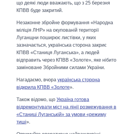
що деякі люди вважають, що з 25 березня
КПВВ буде закритий.
Незаконне збройне формування «Народна
міліція ЛНР» на окупованій території
Луганщни поширює листівки, у яких
зазначається, українська сторона закриє
КПВВ «Станиця Луганська», а людей
відправить через КПВВ «Золоте», яке нібито
заміноване Збройними силами України.
Нагадаємо, вчора
українська сторона
відкрила КПВВ «Золоте
».
Також відомо, що
Україна готова
відремонтувати міст на лінії розмежування в
«Станиці Луганській» за умови «режиму
тиші
».