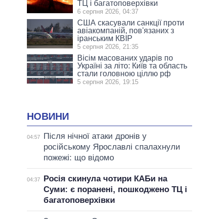
ТЦ і багатоповерхівки
6 серпня 2026, 04:37
США скасували санкції проти
авіакомпаній, пов'язаних з
іранським КВІР
5 серпня 2026, 21:35
Вісім масованих ударів по
Україні за літо: Київ та область
стали головною ціллю рф
5 серпня 2026, 19:15
НОВИНИ
Після нічної атаки дронів у
04:57
російському Ярославлі спалахнули
пожежі: що відомо
Росія скинула чотири КАБи на
04:37
Суми: є поранені, пошкоджено ТЦ і
багатоповерхівки