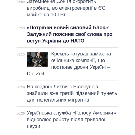
Затемнення Сонця скоротить
03:59
виробництво електроенергії в ЄС
майже на 10 ГВт
«Потрібен новий силовий блок»:
02:59
Залужний пояснив свої слова про
вступ України до НАТО
Кремль готував замах на
02:15
очільника компанії, що
постачає дрони Україні –
Die Zeit
На кордоні Литви з Білоруссю
00:58
знайшли вже третій підземний тунель
для нелегальних мігрантів
Українська служба «Голосу Америки»
00:26
відновлює роботу після тривалої
паузи