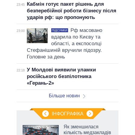
Кабмін готує пакет рішень для
23:45
безперебійної роботи бізнесу після
ударів рф: що пропонують
Рф масовано
ПІДСУМКИ
23:00
вдарила по Києву та
області, а експосолці
Стефанішиній вручили підозру.
Головне за день
У Молдові виявили уламки
22:18
російського безпілотника
«Герань-2»
Більше новин
ІНФОГРАФІКА
Як зменшилася
раїні
кількість медзакладів