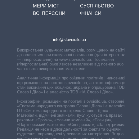
МЕРИ МІСТ
СУСПІЛЬСТВО
ВСІ ПЕРСОНИ
ФІНАНСИ
info@slovoidilo.ua
Використання будь-яких матеріалів, розміщених на сайті,
дозволяється при вказуванні посилання (для інтернет-видань
— гіперпосилання) на www.slovoidilo.ua. Посилання
(гіперпосилання) обов’язкове незалежно від повного або
часткового використання матеріалів.
Аналітична інформація про обіцянки політиків і чиновників,
що розміщені на порталі slovoidilo.ua, а також інформація про
стан виконання цих обіцянок, зібрана й опрацьована ТОВ «ІА
Слово і Діло» і є власністю ТОВ «ІА Слово і Діло».
Інфографіки, розміщені на порталі slovoidilo.ua, створені ГО
«Система народного контролю Слово і Діло» і є власністю
ГО «Система народного контролю Слово і Діло».
Матеріали, відмічені значками, публікуються на правах
реклами: «Промо», «Новини компаній», «Позиція»,
«Партнерський матеріал», «Спецпроєкт», «За підтримки».
Редакція не несе відповідальності за факти та оціночні
судження, оприлюднені у рекламних матеріалах. Згідно з
українським законодавством відповідальність за зміст