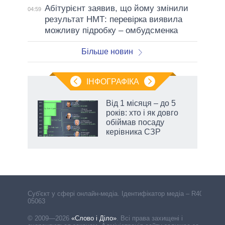
Абітурієнт заявив, що йому змінили
04:59
результат НМТ: перевірка виявила
можливу підробку – омбудсменка
Більше новин
ІНФОГРАФІКА
Від 1 місяця – до 5
ть
років: хто і як довго
обіймав посаду
керівника СЗР
Cуб'єкт у сфері онлайн-медіа. Ідентифікатор медіа – R40-
05063
© 2009—2026
«Слово і Діло»
.
Всі права захищені і