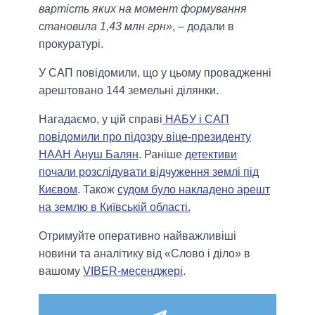
вартість яких на момент формування
становила 1,43 млн грн»
, – додали в
прокуратурі.
У САП повідомили, що у цьому провадженні
арештовано 144 земельні ділянки.
Нагадаємо, у цій справі
НАБУ і САП
повідомили про підозру віце-президенту
НААН Ануш Балян
. Раніше
детективи
почали розслідувати відчуження землі під
Києвом
. Також
судом було накладено арешт
на землю в Київській області.
Отримуйте оперативно найважливіші
новини та аналітику від «Слово і діло» в
вашому
VIBER-месенджері
.