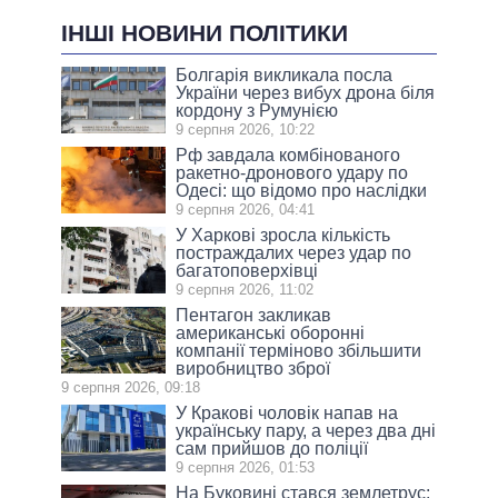
ІНШІ НОВИНИ ПОЛІТИКИ
Болгарія викликала посла
України через вибух дрона біля
кордону з Румунією
9 серпня 2026, 10:22
Рф завдала комбінованого
ракетно-дронового удару по
Одесі: що відомо про наслідки
9 серпня 2026, 04:41
У Харкові зросла кількість
постраждалих через удар по
багатоповерхівці
9 серпня 2026, 11:02
Пентагон закликав
американські оборонні
компанії терміново збільшити
виробництво зброї
9 серпня 2026, 09:18
У Кракові чоловік напав на
українську пару, а через два дні
сам прийшов до поліції
9 серпня 2026, 01:53
На Буковині стався землетрус: