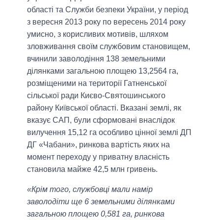
області та Служби безпеки України, у період
з вересня 2013 року по вересень 2014 року
умисно, з корисливих мотивів, шляхом
зловживання своїм службовим становищем,
вчинили заволодіння 138 земельними
ділянками загальною площею 13,2564 га,
розміщеними на території Гатненської
сільської ради Києво-Святошинського
району Київської області. Вказані землі, як
вказує САП, були сформовані внаслідок
вилучення 15,12 га особливо цінної землі ДП
ДГ «Чабани», ринкова вартість яких на
момент переходу у приватну власність
становила майже 42,5 млн гривень.
«Крім того, службовці мали намір
заволодіти ще 6 земельними ділянками
загальною площею 0,581 га, ринкова