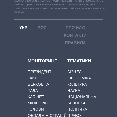
охороняються законом. Адміністрація сайту залишає за
собою право не погоджуватися з інформацією, яка
публікується на сайті, власниками або авторами якої є треті
особи.
УКР
РОС
ПРО НАС
КОНТАКТИ
ПРАВИЛА
МОНІТОРИНГ
ТЕМАТИКИ
ПРЕЗИДЕНТ І
БІЗНЕС
ОФІС
ЕКОНОМІКА
ВЕРХОВНА
КУЛЬТУРА
РАДА
НАУКА
КАБІНЕТ
НАЦІОНАЛЬНА
МІНІСТРІВ
БЕЗПЕКА
ГОЛОВИ
ПОЛІТИКА
ОБЛАДМІНІСТРАЦІЙ
ПРАВО