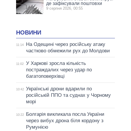
де зафіксували поштовхи
9 серпня 2026, 00:55
НОВИНИ
На Одещині через російську атаку
11:14
частково обмежили рух до Молдови
У Харкові зросла кількість
11:02
постраждалих через удар по
багатоповерхівці
Українські дрони вдарили по
10:42
російській ППО та суднах у Чорному
морі
Болгарія викликала посла України
10:22
через вибух дрона біля кордону з
Румунією