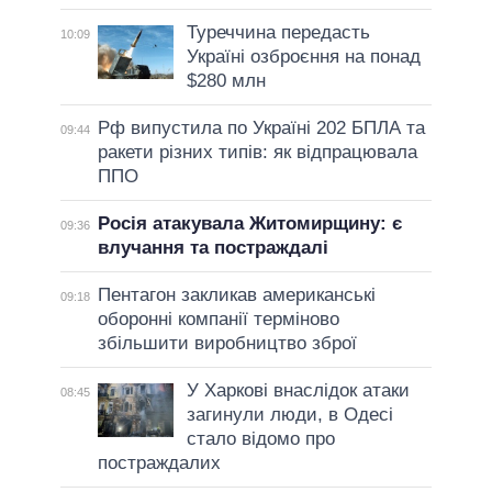
Туреччина передасть
10:09
Україні озброєння на понад
$280 млн
Рф випустила по Україні 202 БПЛА та
09:44
ракети різних типів: як відпрацювала
ППО
Росія атакувала Житомирщину: є
09:36
влучання та постраждалі
Пентагон закликав американські
09:18
оборонні компанії терміново
збільшити виробництво зброї
У Харкові внаслідок атаки
08:45
загинули люди, в Одесі
стало відомо про
постраждалих