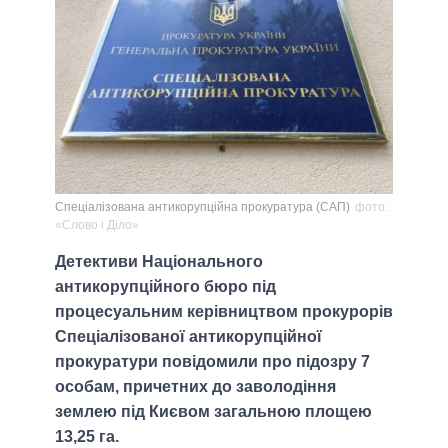
Спеціалізована антикорупційна прокуратура (САП)
фото:
«Слово і Діло»
Детективи Національного
антикорупційного бюро під
процесуальним керівництвом прокурорів
Спеціалізованої антикорупційної
прокуратури повідомили про підозру 7
особам, причетних до заволодіння
землею під Києвом загальною площею
13,25 га.