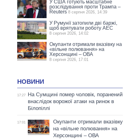
У США готують масштабне
розслідування проти Трампа –
Reuters
8 серпня 2026, 14:39
У Румунії затопили дві баржі,
щоб врятувати роботу АЕС
8 серпня 2026, 14:02
Окупанти отримали вказівку на
«вільне полювання» на
Херсонщині – ОВА
8 серпня 2026, 17:01
НОВИНИ
На Сумщині помер чоловік, поранений
17:27
внаслідок ворожої атаки на ринок в
Білопіллі
Окупанти отримали вказівку
17:01
на «вільне полювання» на
Херсонщині – ОВА