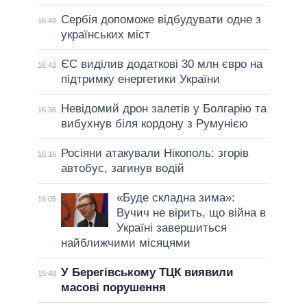
Сербія допоможе відбудувати одне з
16:48
українських міст
ЄС виділив додаткові 30 млн євро на
16:42
підтримку енергетики України
Невідомий дрон залетів у Болгарію та
16:36
вибухнув біля кордону з Румунією
Росіяни атакували Нікополь: згорів
16:16
автобус, загинув водій
«Буде складна зима»:
16:05
Вучич не вірить, що війна в
Україні завершиться
найближчими місяцями
У Берегівському ТЦК виявили
15:48
масові порушення