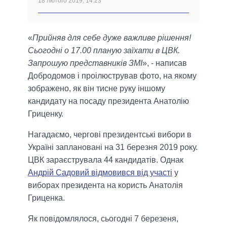
18 лютого 2019, 14:23
«
Прийняв для себе дуже важливе рішення!
Сьогодні о 17.00 планую заїхати в ЦВК.
Запрошую представників ЗМІ
», - написав
Добродомов і проілюстрував фото, на якому
зображено, як він тисне руку іншому
кандидату на посаду президента Анатолію
Гриценку.
Нагадаємо, чергові президентські вибори в
Україні заплановані на 31 березня 2019 року.
ЦВК зараєструвала 44 кандидатів. Однак
Андрій Садовий відмовився від участі
у
виборах президента на користь Анатолія
Гриценка.
Як повідомлялося, сьогодні 7 березеня,