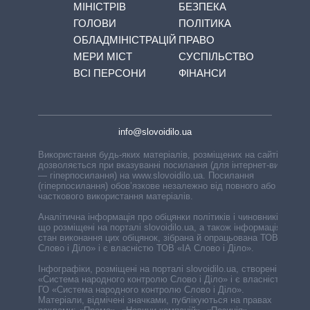
МІНІСТРІВ
БЕЗПЕКА
ГОЛОВИ
ПОЛІТИКА
ОБЛАДМІНІСТРАЦІЙ
ПРАВО
МЕРИ МІСТ
СУСПІЛЬСТВО
ВСІ ПЕРСОНИ
ФІНАНСИ
info@slovoidilo.ua
Використання будь-яких матеріалів, розміщених на сайті,
дозволяється при вказуванні посилання (для інтернет-видань
— гіперпосилання) на www.slovoidilo.ua. Посилання
(гіперпосилання) обов’язкове незалежно від повного або
часткового використання матеріалів.
Аналітична інформація про обіцянки політиків і чиновників,
що розміщені на порталі slovoidilo.ua, а також інформація про
стан виконання цих обіцянок, зібрана й опрацьована ТОВ «ІА
Слово і Діло» і є власністю ТОВ «ІА Слово і Діло».
Інфографіки, розміщені на порталі slovoidilo.ua, створені ГО
«Система народного контролю Слово і Діло» і є власністю
ГО «Система народного контролю Слово і Діло».
Матеріали, відмічені значками, публікуються на правах