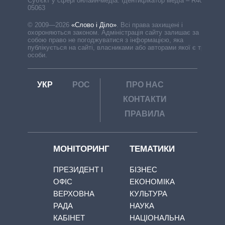
Cуб'єкт у сфері онлайн-медіа. Ідентифікатор медіа – R40-
05063
© 2009—2026
«Слово і Діло»
.
Всі права захищені і
охороняються законом. Адміністрація сайту залишає за
собою право не погоджуватися з інформацією, яка
публікується на сайті, власниками або авторами якої є треті
особи.
УКР
РОС
ПРО НАС
КОНТАКТИ
ПРАВИЛА
МОНІТОРИНГ
ТЕМАТИКИ
ПРЕЗИДЕНТ І
БІЗНЕС
ОФІС
ЕКОНОМІКА
ВЕРХОВНА
КУЛЬТУРА
РАДА
НАУКА
КАБІНЕТ
НАЦІОНАЛЬНА