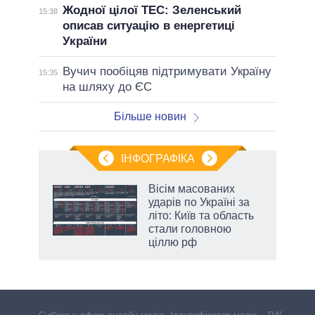
Жодної цілої ТЕС: Зеленський
15:38
описав ситуацію в енергетиці
України
Вучич пообіцяв підтримувати Україну
15:35
на шляху до ЄС
Більше новин
ІНФОГРАФІКА
жет
Вісім масованих
ударів по Україні за
ків
літо: Київ та область
стали головною
ціллю рф