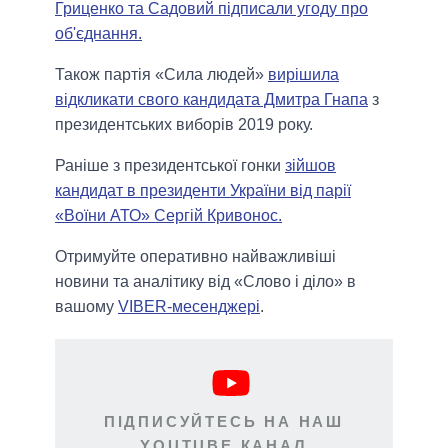
Гриценко та Садовий підписали угоду про
об'єднання.
Також партія «Сила людей»
вирішила
відкликати свого кандидата Дмитра Гнапа
з
президентських виборів 2019 року.
Раніше з президентської гонки
зійшов
кандидат в президенти України від парії
«Воїни АТО» Сергій Кривонос.
Отримуйте оперативно найважливіші
новини та аналітику від «Слово і діло» в
вашому
VIBER-месенджері
.
ПІДПИСУЙТЕСЬ НА НАШ
YOUTUBE КАНАЛ