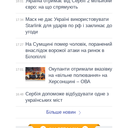
Україна отримає від Сербії 2 мільйони
18:01
євро: на що спрямують
Маск не дає Україні використовувати
17:34
Starlink для ударів по рф і закликає до
угоди
На Сумщині помер чоловік, поранений
17:27
внаслідок ворожої атаки на ринок в
Білопіллі
Окупанти отримали вказівку
17:01
на «вільне полювання» на
Херсонщині – ОВА
Сербія допоможе відбудувати одне з
16:48
українських міст
Більше новин