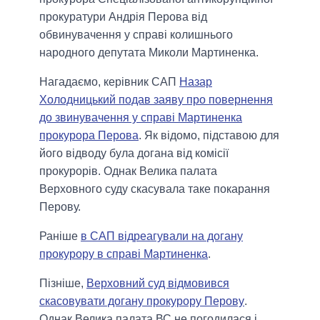
прокуратури Андрія Перова від
обвинувачення у справі колишнього
народного депутата Миколи Мартиненка.
Нагадаємо, керівник САП
Назар
Холодницький подав заяву про повернення
до звинувачення у справі Мартиненка
прокурора Перова
. Як відомо, підставою для
його відводу була догана від комісії
прокурорів. Однак Велика палата
Верховного суду скасувала таке покарання
Перову.
Раніше
в САП відреагували на догану
прокурору в справі Мартиненка
.
Пізніше,
Верховний суд відмовився
скасовувати догану прокурору Перову
.
Однак Велика палата ВС не погодилася і