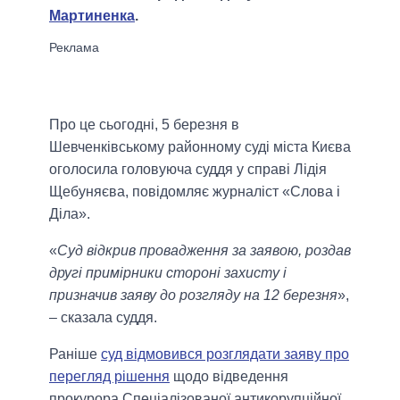
Мартиненка
.
Про це сьогодні, 5 березня в
Шевченківському районному суді міста Києва
оголосила головуюча суддя у справі Лідія
Щебуняєва, повідомляє журналіст «Слова і
Діла».
«
Суд відкрив провадження за заявою, роздав
другі примірники стороні захисту і
призначив заяву до розгляду на 12 березня
»,
– сказала суддя.
Раніше
суд відмовився розглядати заяву про
перегляд рішення
щодо відведення
прокурора Спеціалізованої антикорупційної