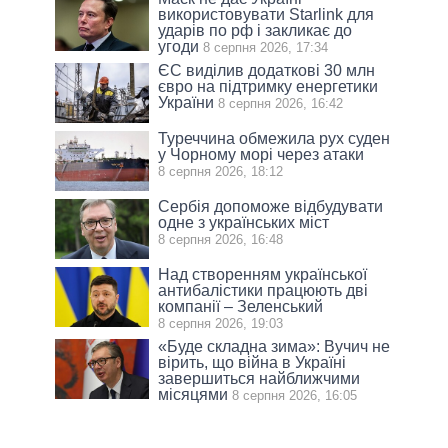
використовувати Starlink для
ударів по рф і закликає до
угоди
8 серпня 2026, 17:34
ЄС виділив додаткові 30 млн
євро на підтримку енергетики
України
8 серпня 2026, 16:42
Туреччина обмежила рух суден
у Чорному морі через атаки
8 серпня 2026, 18:12
Сербія допоможе відбудувати
одне з українських міст
8 серпня 2026, 16:48
Над створенням української
антибалістики працюють дві
компанії – Зеленський
8 серпня 2026, 19:03
«Буде складна зима»: Вучич не
вірить, що війна в Україні
завершиться найближчими
місяцями
8 серпня 2026, 16:05