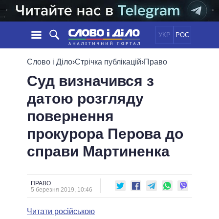
УКР
РОС
НОВИНИ
Слово і Діло
›
Стрічка публікацій
›
Право
Суд визначився з
ОБIЦЯНКИ
СТРІЧКА
ПОЛІТИКА
датою розгляду
ПОДІЇ
ЕКОНОМІКА
ПОЛIТИКИ
повернення
СТАТТІ
СУСПІЛЬСТВО
ІНФОГРАФІКА
ДУМКИ
СВІТ
УСІ ПОЛІТИКИ
прокурора Перова до
ОГЛЯДИ
ПРЕЗИДЕНТ І ОФІС
справи Мартиненка
ВІДЕО
ДАЙДЖЕСТИ
ВЕРХОВНА РАДА
ПІДТРИМАТИ
КАБІНЕТ МІНІСТРІВ
ГОЛОВИ ОБЛАДМІНІСТРАЦІЙ
ПРАВО
ПОРІВНЯННЯ ПОЛІТИКІВ
5 березня 2019, 10:46
МЕРИ МІСТ
Читати російською
ВСІ ПЕРСОНИ