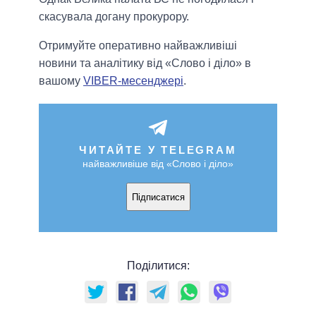
скасувала догану прокурору.
Отримуйте оперативно найважливіші
новини та аналітику від «Слово і діло» в
вашому
VIBER-месенджері
.
ЧИТАЙТЕ У TELEGRAM
найважливіше від «Слово і діло»
Підписатися
Поділитися: