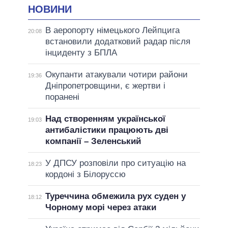
НОВИНИ
В аеропорту німецького Лейпцига
20:08
встановили додатковий радар після
інциденту з БПЛА
Окупанти атакували чотири райони
19:36
Дніпропетровщини, є жертви і
поранені
Над створенням української
19:03
антибалістики працюють дві
компанії – Зеленський
У ДПСУ розповіли про ситуацію на
18:23
кордоні з Білоруссю
Туреччина обмежила рух суден у
18:12
Чорному морі через атаки