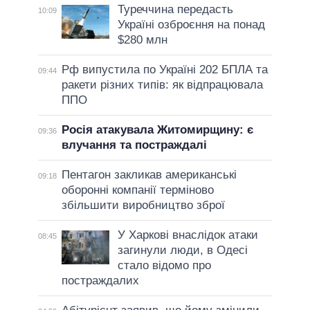
Туреччина передасть
10:09
Україні озброєння на понад
$280 млн
Рф випустила по Україні 202 БПЛА та
09:44
ракети різних типів: як відпрацювала
ППО
Росія атакувала Житомирщину: є
09:36
влучання та постраждалі
Пентагон закликав американські
09:18
оборонні компанії терміново
збільшити виробництво зброї
У Харкові внаслідок атаки
08:45
загинули люди, в Одесі
стало відомо про
постраждалих