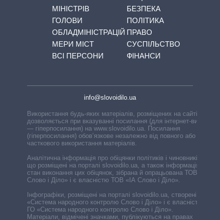
МІНІСТРІВ
БЕЗПЕКА
ГОЛОВИ
ПОЛІТИКА
ОБЛАДМІНІСТРАЦІЙ
ПРАВО
МЕРИ МІСТ
СУСПІЛЬСТВО
ВСІ ПЕРСОНИ
ФІНАНСИ
info@slovoidilo.ua
Використання будь-яких матеріалів, розміщених на сайті,
дозволяється при вказуванні посилання (для інтернет-видань
— гіперпосилання) на www.slovoidilo.ua. Посилання
(гіперпосилання) обов’язкове незалежно від повного або
часткового використання матеріалів.
Аналітична інформація про обіцянки політиків і чиновників,
що розміщені на порталі slovoidilo.ua, а також інформація про
стан виконання цих обіцянок, зібрана й опрацьована ТОВ «ІА
Слово і Діло» і є власністю ТОВ «ІА Слово і Діло».
Інфографіки, розміщені на порталі slovoidilo.ua, створені ГО
«Система народного контролю Слово і Діло» і є власністю
ГО «Система народного контролю Слово і Діло».
Матеріали, відмічені значками, публікуються на правах