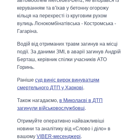
автомобілем Mercedes-Benz, не впорався із
керуванням та в'їхав у бетонну огорожу
кільця на перехресті із круговим рухом
вулиць Лєнокомбінатівська - Костромська -
Гагаріна.
Водій від отриманих травм загинув на місці
події. За даними ЗМІ, в аварії загинув Андрій
Берташ, керівник спілки учасників АТО
Горинь.
Раніше
суд виніс вирок винуватцям
смертельного ДТП у Харкові
.
Також нагадаємо,
в Миколаєві в ДТП
загинули військовослужбовці
.
Отримуйте оперативно найважливіші
новини та аналітику від «Слово і діло» в
вашому
VIBER-месенджері
.