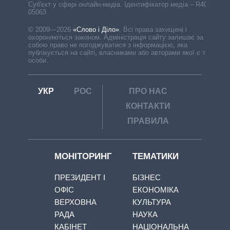
Cуб'єкт у сфері онлайн-медіа. Ідентифікатор медіа – R40-
05063
© 2009—2026
«Слово і Діло»
.
Всі права захищені і
охороняються законом. Адміністрація сайту залишає за
собою право не погоджуватися з інформацією, яка
публікується на сайті, власниками або авторами якої є треті
особи.
УКР
РОС
ПРО НАС
КОНТАКТИ
ПРАВИЛА
МОНІТОРИНГ
ТЕМАТИКИ
ПРЕЗИДЕНТ І
БІЗНЕС
ОФІС
ЕКОНОМІКА
ВЕРХОВНА
КУЛЬТУРА
РАДА
НАУКА
КАБІНЕТ
НАЦІОНАЛЬНА