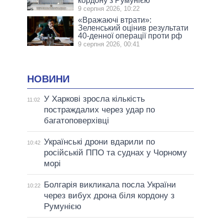
кордону з Румунією
9 серпня 2026, 10:22
«Вражаючі втрати»:
Зеленський оцінив результати
40-денної операції проти рф
9 серпня 2026, 00:41
НОВИНИ
У Харкові зросла кількість
11:02
постраждалих через удар по
багатоповерхівці
Українські дрони вдарили по
10:42
російській ППО та суднах у Чорному
морі
Болгарія викликала посла України
10:22
через вибух дрона біля кордону з
Румунією