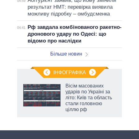
Абітурієнт заявив, що йому змінили
04:59
результат НМТ: перевірка виявила
можливу підробку – омбудсменка
Рф завдала комбінованого ракетно-
04:41
дронового удару по Одесі: що
відомо про наслідки
Більше новин
ІНФОГРАФІКА
 5
Вісім масованих
вго
ударів по Україні за
літо: Київ та область
стали головною
ціллю рф