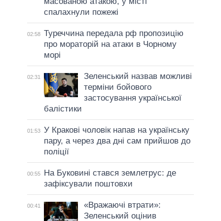
масованою атакою, у місті
спалахнули пожежі
Туреччина передала рф пропозицію
02:58
про мораторій на атаки в Чорному
морі
Зеленський назвав можливі
02:31
терміни бойового
застосування української
балістики
У Кракові чоловік напав на українську
01:53
пару, а через два дні сам прийшов до
поліції
На Буковині стався землетрус: де
00:55
зафіксували поштовхи
«Вражаючі втрати»:
00:41
Зеленський оцінив