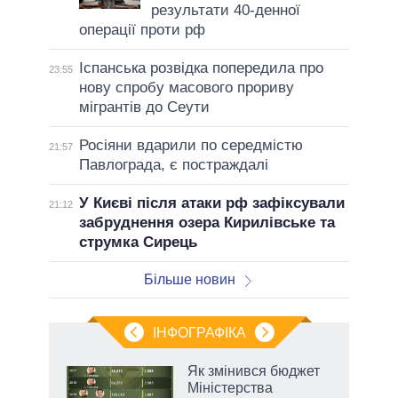
результати 40-денної
операції проти рф
Іспанська розвідка попередила про
23:55
нову спробу масового прориву
мігрантів до Сеути
Росіяни вдарили по середмістю
21:57
Павлограда, є постраждалі
У Києві після атаки рф зафіксували
21:12
забруднення озера Кирилівське та
струмка Сирець
Більше новин
ІНФОГРАФІКА
Як змінився бюджет
ть
Міністерства