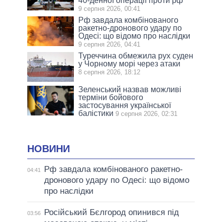
40-денної операції проти рф
9 серпня 2026, 00:41
Рф завдала комбінованого
ракетно-дронового удару по
Одесі: що відомо про наслідки
9 серпня 2026, 04:41
Туреччина обмежила рух суден
у Чорному морі через атаки
8 серпня 2026, 18:12
Зеленський назвав можливі
терміни бойового
застосування української
балістики
9 серпня 2026, 02:31
НОВИНИ
Рф завдала комбінованого ракетно-
04:41
дронового удару по Одесі: що відомо
про наслідки
Російський Бєлгород опинився під
03:56