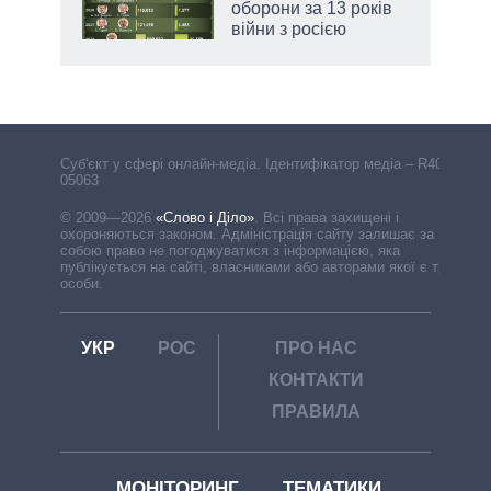
оборони за 13 років
війни з росією
Cуб'єкт у сфері онлайн-медіа. Ідентифікатор медіа – R40-
05063
© 2009—2026
«Слово і Діло»
.
Всі права захищені і
охороняються законом. Адміністрація сайту залишає за
собою право не погоджуватися з інформацією, яка
публікується на сайті, власниками або авторами якої є треті
особи.
УКР
РОС
ПРО НАС
КОНТАКТИ
ПРАВИЛА
МОНІТОРИНГ
ТЕМАТИКИ