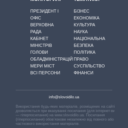
ПРЕЗИДЕНТ І
БІЗНЕС
ОФІС
ЕКОНОМІКА
ВЕРХОВНА
КУЛЬТУРА
РАДА
НАУКА
КАБІНЕТ
НАЦІОНАЛЬНА
МІНІСТРІВ
БЕЗПЕКА
ГОЛОВИ
ПОЛІТИКА
ОБЛАДМІНІСТРАЦІЙ
ПРАВО
МЕРИ МІСТ
СУСПІЛЬСТВО
ВСІ ПЕРСОНИ
ФІНАНСИ
info@slovoidilo.ua
Використання будь-яких матеріалів, розміщених на сайті,
дозволяється при вказуванні посилання (для інтернет-видань
— гіперпосилання) на www.slovoidilo.ua. Посилання
(гіперпосилання) обов’язкове незалежно від повного або
часткового використання матеріалів.