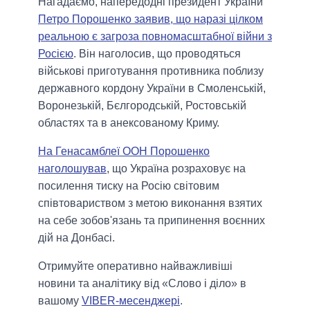
Нагадаємо, напередодні президент України
Петро Порошенко заявив, що наразі цілком
реальною є загроза повномасштабної війни з
Росією
. Він наголосив, що проводяться
військові приготування противника поблизу
державного кордону України в Смоленській,
Воронезькій, Бєлгородській, Ростовській
областях та в анексованому Криму.
На Генасамблеї ООН Порошенко
наголошував
, що Україна розраховує на
посилення тиску на Росію світовим
співтовариством з метою виконання взятих
на себе зобов'язань та припинення воєнних
дій на Донбасі.
Отримуйте оперативно найважливіші
новини та аналітику від «Слово і діло» в
вашому
VIBER-месенджері
.