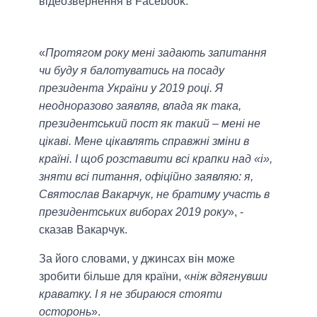
відеозвернення в Facebook.
«
Протягом року мені задають запитання
чи буду я балотуватись на посаду
президента України у 2019 році. Я
неодноразово заявляв, влада як така,
президентський пост як такий – мені не
цікаві. Мене цікавлять справжні зміни в
країні. І щоб розставити всі крапки над «і»,
зняти всі питання, офіційно заявляю: я,
Святослав Вакарчук, не братиму участь в
президентських виборах 2019 року
», -
сказав Вакарчук.
За його словами, у джинсах він може
зробити більше для країни, «
ніж вдягнувши
краватку. І я не збираюся стояти
осторонь
».