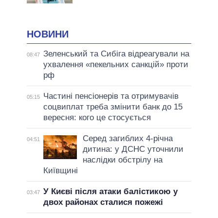
НОВИНИ
Зеленський та Сибіга відреагували на
08:47
ухвалення «пекельних санкцій» проти
рф
Частині пенсіонерів та отримувачів
05:15
соцвиплат треба змінити банк до 15
вересня: кого це стосується
Серед загиблих 4-річна
04:51
дитина: у ДСНС уточнили
наслідки обстрілу на
Київщині
У Києві після атаки балістикою у
03:47
двох районах сталися пожежі