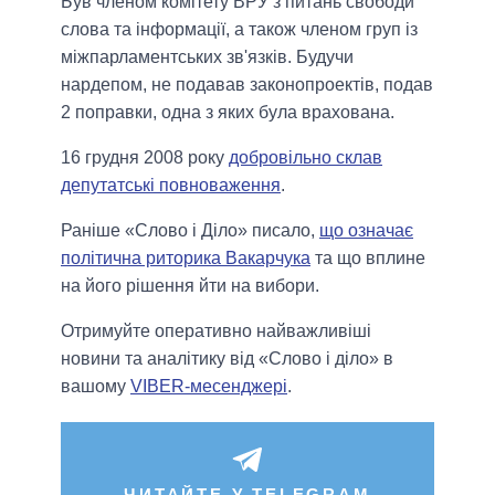
Був членом комітету ВРУ з питань свободи
слова та інформації, а також членом груп із
міжпарламентських зв'язків. Будучи
нардепом, не подавав законопроектів, подав
2 поправки, одна з яких була врахована.
16 грудня 2008 року
добровільно склав
депутатські повноваження
.
Раніше «Слово і Діло» писало,
що означає
політична риторика Вакарчука
та що вплине
на його рішення йти на вибори.
Отримуйте оперативно найважливіші
новини та аналітику від «Слово і діло» в
вашому
VIBER-месенджері
.
ЧИТАЙТЕ У TELEGRAM