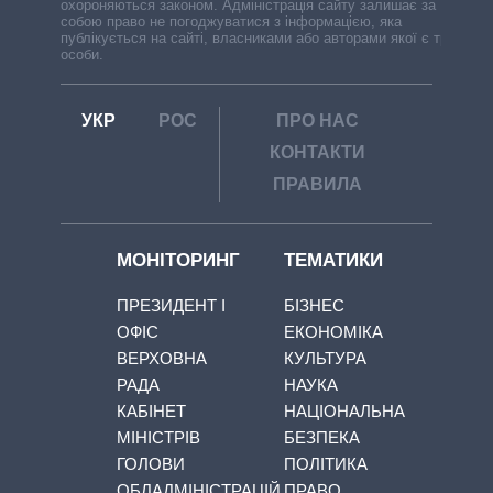
охороняються законом. Адміністрація сайту залишає за
собою право не погоджуватися з інформацією, яка
публікується на сайті, власниками або авторами якої є треті
особи.
УКР
РОС
ПРО НАС
КОНТАКТИ
ПРАВИЛА
МОНІТОРИНГ
ТЕМАТИКИ
ПРЕЗИДЕНТ І
БІЗНЕС
ОФІС
ЕКОНОМІКА
ВЕРХОВНА
КУЛЬТУРА
РАДА
НАУКА
КАБІНЕТ
НАЦІОНАЛЬНА
МІНІСТРІВ
БЕЗПЕКА
ГОЛОВИ
ПОЛІТИКА
ОБЛАДМІНІСТРАЦІЙ
ПРАВО