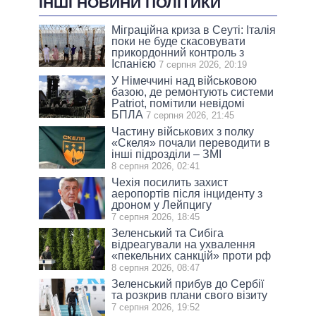
ІНШІ НОВИНИ ПОЛІТИКИ
Міграційна криза в Сеуті: Італія
поки не буде скасовувати
прикордонний контроль з
Іспанією
7 серпня 2026, 20:19
У Німеччині над військовою
базою, де ремонтують системи
Patriot, помітили невідомі
БПЛА
7 серпня 2026, 21:45
Частину військових з полку
«Скеля» почали переводити в
інші підрозділи – ЗМІ
8 серпня 2026, 02:41
Чехія посилить захист
аеропортів після інциденту з
дроном у Лейпцигу
7 серпня 2026, 18:45
Зеленський та Сибіга
відреагували на ухвалення
«пекельних санкцій» проти рф
8 серпня 2026, 08:47
Зеленський прибув до Сербії
та розкрив плани свого візиту
7 серпня 2026, 19:52