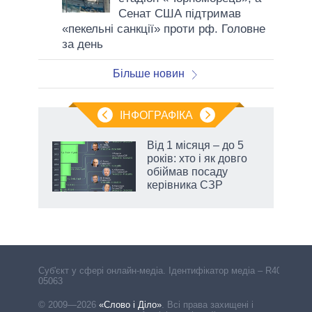
Сенат США підтримав
«пекельні санкції» проти рф. Головне
за день
Більше новин
ІНФОГРАФІКА
 як
Від 1 місяця – до 5
и за
років: хто і як довго
обіймав посаду
2027-
керівника СЗР
Cуб'єкт у сфері онлайн-медіа. Ідентифікатор медіа – R40-
05063
© 2009—2026
«Слово і Діло»
.
Всі права захищені і