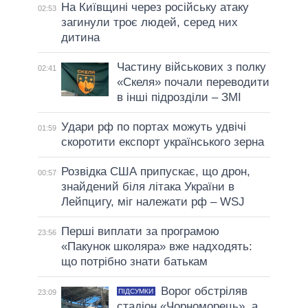
На Київщині через російську атаку
02:53
загинули троє людей, серед них
дитина
Частину військових з полку
02:41
«Скеля» почали переводити
в інші підрозділи – ЗМІ
Удари рф по портах можуть удвічі
01:59
скоротити експорт українського зерна
Розвідка США припускає, що дрон,
00:57
знайдений біля літака України в
Лейпцигу, міг належати рф – WSJ
Перші виплати за програмою
23:56
«Пакунок школяра» вже надходять:
що потрібно знати батькам
Ворог обстріляв
ПІДСУМКИ
23:09
стадіон «Чорноморець», а