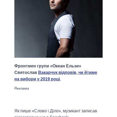
Фронтмен групи «Океан Ельзи»
Святослав
Вакарчук відповів, чи йтиме
на вибори у 2019 році
.
Як пише «Слово і Діло», музикант записав