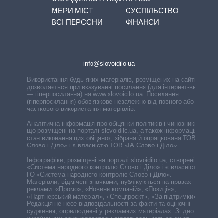
МЕРИ МІСТ
СУСПІЛЬСТВО
ВСІ ПЕРСОНИ
ФІНАНСИ
info@slovoidilo.ua
Використання будь-яких матеріалів, розміщених на сайті,
дозволяється при вказуванні посилання (для інтернет-видань
— гіперпосилання) на www.slovoidilo.ua. Посилання
(гіперпосилання) обов’язкове незалежно від повного або
часткового використання матеріалів.
Аналітична інформація про обіцянки політиків і чиновників,
що розміщені на порталі slovoidilo.ua, а також інформація про
стан виконання цих обіцянок, зібрана й опрацьована ТОВ «ІА
Слово і Діло» і є власністю ТОВ «ІА Слово і Діло».
Інфографіки, розміщені на порталі slovoidilo.ua, створені ГО
«Система народного контролю Слово і Діло» і є власністю
ГО «Система народного контролю Слово і Діло».
Матеріали, відмічені значками, публікуються на правах
реклами: «Промо», «Новини компаній», «Позиція»,
«Партнерський матеріал», «Спецпроєкт», «За підтримки».
Редакція не несе відповідальності за факти та оціночні
судження, оприлюднені у рекламних матеріалах. Згідно з