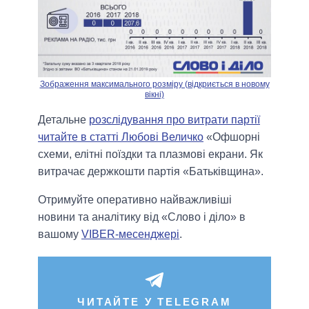
Зображення максимального розміру (відкриється в новому
вікні)
Детальне
розслідування про витрати партії
читайте в статті Любові Величко
«Офшорні
схеми, елітні поїздки та плазмові екрани. Як
витрачає держкошти партія «Батьківщина».
Отримуйте оперативно найважливіші
новини та аналітику від «Слово і діло» в
вашому
VIBER-месенджері
.
ЧИТАЙТЕ У TELEGRAM