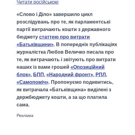
Читати російською
«Слово і Діло» завершило цикл
розслідувань про те, як парламентські
партії витрачають кошти з державного
бюджету
статтею про витрати
«Батьківщини»
. В попередніх публікаціях
журналістка Любов Величко писала про
те, як витрачають і звітують про витрати
наших із вами грошей
«Опозиційний
блок»
,
БПП
,
«Народний фронт»
,
РПЛ
,
«Самопоміч»
. Пропонуємо подивитись,
як витрачала «Батьківщина» виділені з
держбюджету кошти, а за що платила
сама.