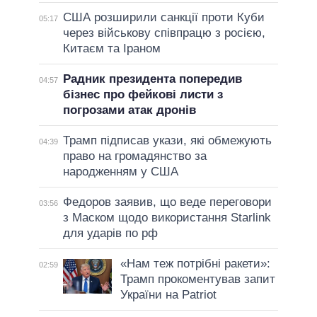
США розширили санкції проти Куби
05:17
через військову співпрацю з росією,
Китаєм та Іраном
Радник президента попередив
04:57
бізнес про фейкові листи з
погрозами атак дронів
Трамп підписав укази, які обмежують
04:39
право на громадянство за
народженням у США
Федоров заявив, що веде переговори
03:56
з Маском щодо використання Starlink
для ударів по рф
«Нам теж потрібні ракети»:
02:59
Трамп прокоментував запит
України на Patriot