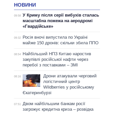
НОВИНИ
У Криму після серії вибухів сталась
09:58
масштабна пожежа на аеродромі
«Гвардійське»
Росія вночі випустила по Україні
09:32
майже 150 дронів: скільки збила ППО
Найбільший НПЗ Китаю наростив
08:54
закупівлі російської нафти через
перебої з поставками – ЗМІ
Дрони атакували черговий
08:16
логістичний центр
Wildberries у російському
Єкатеринбурзі
Двом найбільшим банкам росії
07:51
загрожує кредитна криза – розвідка