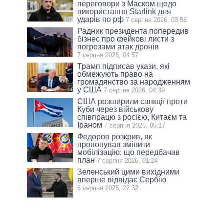
переговори з Маском щодо
використання Starlink для
ударів по рф
7 серпня 2026, 03:56
Радник президента попередив
бізнес про фейкові листи з
погрозами атак дронів
7 серпня 2026, 04:57
Трамп підписав укази, які
обмежують право на
громадянство за народженням
у США
7 серпня 2026, 04:39
США розширили санкції проти
Куби через військову
співпрацю з росією, Китаєм та
Іраном
7 серпня 2026, 05:17
Федоров розкрив, як
пропонував змінити
мобілізацію: що передбачав
план
7 серпня 2026, 01:24
Зеленський цими вихідними
вперше відвідає Сербію
6 серпня 2026, 22:32