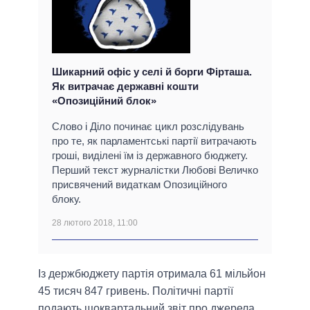
Шикарний офіс у селі й борги Фірташа.
Як витрачає державні кошти
«Опозиційний блок»
Слово і Діло починає цикл розслідувань
про те, як парламентські партії витрачають
гроші, виділені їм із державного бюджету.
Перший текст журналістки Любові Величко
присвячений видаткам Опозиційного
блоку.
28 лютого 2018, 11:00
Із держбюджету партія отримала 61 мільйон
45 тисяч 847 гривень. Політичні партії
подають щоквартальний звіт про джерела