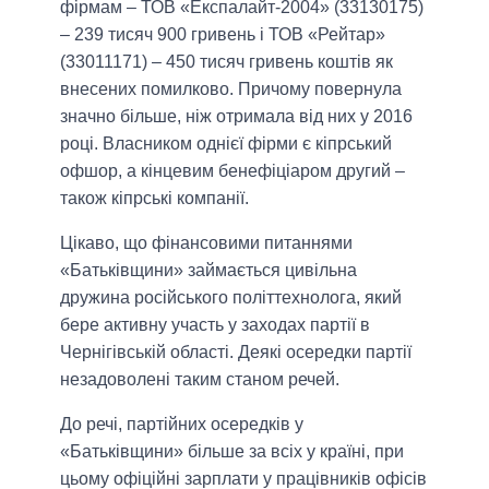
фірмам – ТОВ «Експалайт-2004» (33130175)
– 239 тисяч 900 гривень і ТОВ «Рейтар»
(33011171) – 450 тисяч гривень коштів як
внесених помилково. Причому повернула
значно більше, ніж отримала від них у 2016
році. Власником однієї фірми є кіпрський
офшор, а кінцевим бенефіціаром другий –
також кіпрські компанії.
Цікаво, що фінансовими питаннями
«Батьківщини» займається цивільна
дружина російського політтехнолога, який
бере активну участь у заходах партії в
Чернігівській області. Деякі осередки партії
незадоволені таким станом речей.
До речі, партійних осередків у
«Батьківщини» більше за всіх у країні, при
цьому офіційні зарплати у працівників офісів