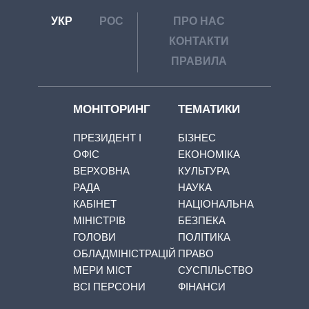
УКР
РОС
ПРО НАС
КОНТАКТИ
ПРАВИЛА
МОНІТОРИНГ
ТЕМАТИКИ
ПРЕЗИДЕНТ І
БІЗНЕС
ОФІС
ЕКОНОМІКА
ВЕРХОВНА
КУЛЬТУРА
РАДА
НАУКА
КАБІНЕТ
НАЦІОНАЛЬНА
МІНІСТРІВ
БЕЗПЕКА
ГОЛОВИ
ПОЛІТИКА
ОБЛАДМІНІСТРАЦІЙ
ПРАВО
МЕРИ МІСТ
СУСПІЛЬСТВО
ВСІ ПЕРСОНИ
ФІНАНСИ