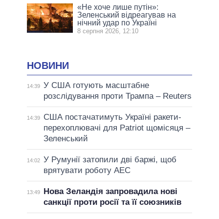
«Не хоче лише путін»:
Зеленський відреагував на
нічний удар по Україні
8 серпня 2026, 12:10
НОВИНИ
У США готують масштабне
14:39
розслідування проти Трампа – Reuters
США постачатимуть Україні ракети-
14:39
перехоплювачі для Patriot щомісяця –
Зеленський
У Румунії затопили дві баржі, щоб
14:02
врятувати роботу АЕС
Нова Зеландія запровадила нові
13:49
санкції проти росії та її союзників