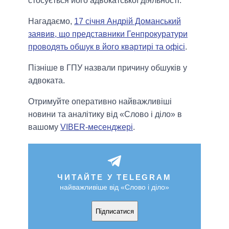
стосується його адвокатської діяльності.
Нагадаємо,
17 січня Андрій Доманський
заявив, що представники Генпрокуратури
проводять обшук в його квартирі та офісі
.
Пізніше в ГПУ назвали причину обшуків у
адвоката.
Отримуйте оперативно найважливіші
новини та аналітику від «Слово і діло» в
вашому
VIBER-месенджері
.
ЧИТАЙТЕ У TELEGRAM
найважливіше від «Слово і діло»
Підписатися