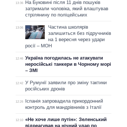
На Буковині після 11 днів пошуків
13:36
затримали чоловіка, який влаштував
стрілянину по поліцейських
Частина школярів
13:06
залишиться без підручників
на 1 вересня через удари
росії – МОН
Україна погодилась не атакувати
12:46
неросійські танкери в Чорному морі
– ЗМІ
У Румунії заявили про зміну тактики
12:42
російських дронів
Іспанія запровадила прикордонний
12:26
контроль для мандрівників з Італії
«Не хоче лише путін»: Зеленський
12:10
відреагував на нічний удар по