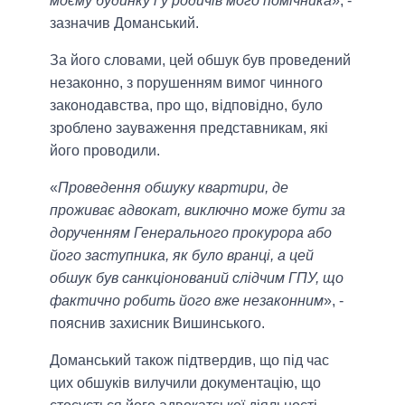
моєму будинку і у родичів мого помічника
», -
зазначив Доманський.
За його словами, цей обшук був проведений
незаконно, з порушенням вимог чинного
законодавства, про що, відповідно, було
зроблено зауваження представникам, які
його проводили.
«
Проведення обшуку квартири, де
проживає адвокат, виключно може бути за
дорученням Генерального прокурора або
його заступника, як було вранці, а цей
обшук був санкціонований слідчим ГПУ, що
фактично робить його вже незаконним
», -
пояснив захисник Вишинського.
Доманський також підтвердив, що під час
цих обшуків вилучили документацію, що