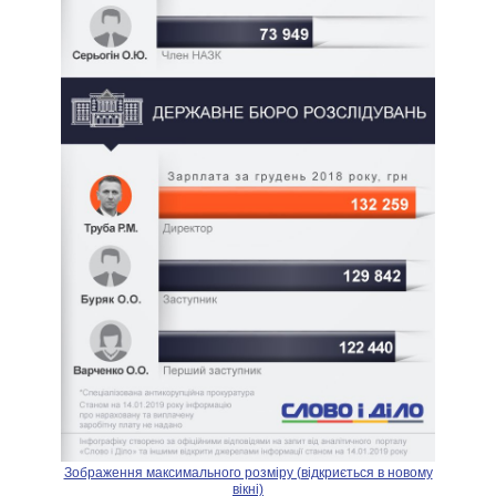
Зображення максимального розміру (відкриється в новому
вікні)