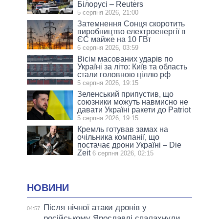
Білорусі – Reuters
5 серпня 2026, 21:00
Затемнення Сонця скоротить
виробництво електроенергії в
ЄС майже на 10 ГВт
6 серпня 2026, 03:59
Вісім масованих ударів по
Україні за літо: Київ та область
стали головною ціллю рф
5 серпня 2026, 19:15
Зеленський припустив, що
союзники можуть навмисно не
давати Україні ракети до Patriot
5 серпня 2026, 19:15
Кремль готував замах на
очільника компанії, що
постачає дрони Україні – Die
Zeit
6 серпня 2026, 02:15
НОВИНИ
Після нічної атаки дронів у
04:57
російському Ярославлі спалахнули