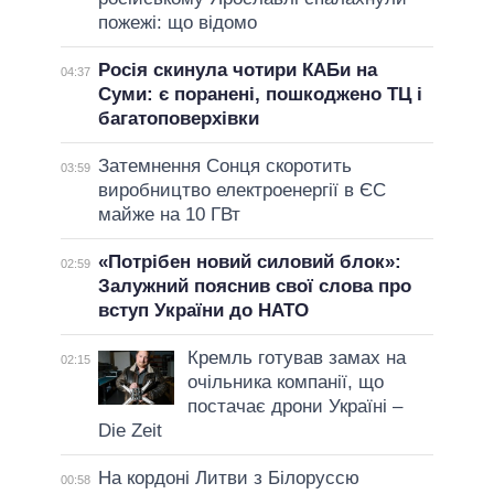
пожежі: що відомо
Росія скинула чотири КАБи на
04:37
Суми: є поранені, пошкоджено ТЦ і
багатоповерхівки
Затемнення Сонця скоротить
03:59
виробництво електроенергії в ЄС
майже на 10 ГВт
«Потрібен новий силовий блок»:
02:59
Залужний пояснив свої слова про
вступ України до НАТО
Кремль готував замах на
02:15
очільника компанії, що
постачає дрони Україні –
Die Zeit
На кордоні Литви з Білоруссю
00:58