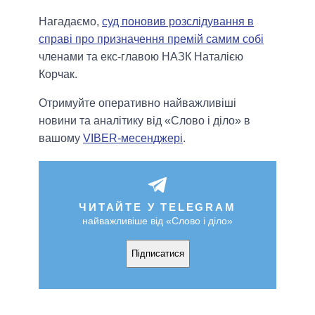
Нагадаємо,
суд поновив розслідування в
справі про призначення премій самим собі
членами та екс-главою НАЗК Наталією
Корчак.
Отримуйте оперативно найважливіші
новини та аналітику від «Слово і діло» в
вашому
VIBER-месенджері
.
ЧИТАЙТЕ У TELEGRAM
найважливіше від «Слово і діло»
Підписатися