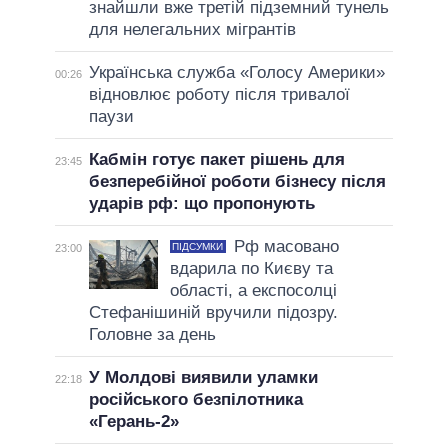
знайшли вже третій підземний тунель
для нелегальних мігрантів
Українська служба «Голосу Америки»
00:26
відновлює роботу після тривалої
паузи
Кабмін готує пакет рішень для
23:45
безперебійної роботи бізнесу після
ударів рф: що пропонують
Рф масовано
ПІДСУМКИ
23:00
вдарила по Києву та
області, а експосолці
Стефанішиній вручили підозру.
Головне за день
У Молдові виявили уламки
22:18
російського безпілотника
«Герань-2»