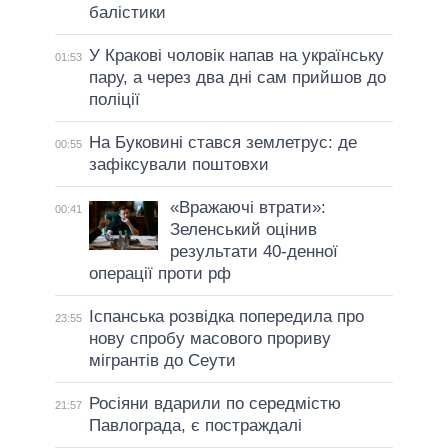
балістики
У Кракові чоловік напав на українську
01:53
пару, а через два дні сам прийшов до
поліції
На Буковині стався землетрус: де
00:55
зафіксували поштовхи
«Вражаючі втрати»:
00:41
Зеленський оцінив
результати 40-денної
операції проти рф
Іспанська розвідка попередила про
23:55
нову спробу масового прориву
мігрантів до Сеути
Росіяни вдарили по середмістю
21:57
Павлограда, є постраждалі