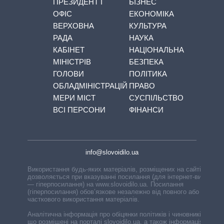
ПРЕЗИДЕНТ І
БІЗНЕС
ОФІС
ЕКОНОМІКА
ВЕРХОВНА
КУЛЬТУРА
РАДА
НАУКА
КАБІНЕТ
НАЦІОНАЛЬНА
МІНІСТРІВ
БЕЗПЕКА
ГОЛОВИ
ПОЛІТИКА
ОБЛАДМІНІСТРАЦІЙ
ПРАВО
МЕРИ МІСТ
СУСПІЛЬСТВО
ВСІ ПЕРСОНИ
ФІНАНСИ
info@slovoidilo.ua
Використання будь-яких матеріалів, розміщених на сайті,
дозволяється при вказуванні посилання (для інтернет-видань
— гіперпосилання) на www.slovoidilo.ua. Посилання
(гіперпосилання) обов’язкове незалежно від повного або
часткового використання матеріалів.
Аналітична інформація про обіцянки політиків і чиновників,
що розміщені на порталі slovoidilo.ua, а також інформація про