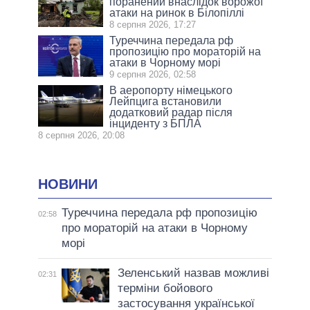
поранений внаслідок ворожої
атаки на ринок в Білопіллі
8 серпня 2026, 17:27
Туреччина передала рф
пропозицію про мораторій на
атаки в Чорному морі
9 серпня 2026, 02:58
В аеропорту німецького
Лейпцига встановили
додатковий радар після
інциденту з БПЛА
8 серпня 2026, 20:08
НОВИНИ
Туреччина передала рф пропозицію
02:58
про мораторій на атаки в Чорному
морі
Зеленський назвав можливі
02:31
терміни бойового
застосування української