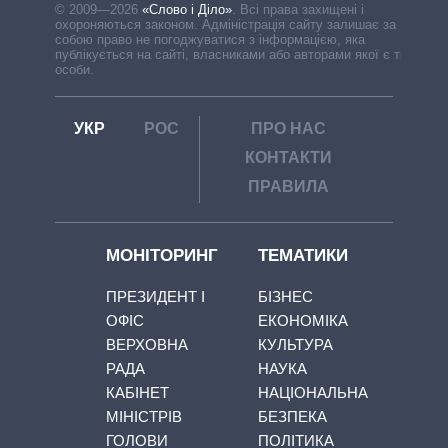
© 2009—2026
«Слово і Діло»
.
Всі права захищені і
охороняються законом. Адміністрація сайту залишає за
собою право не погоджуватися з інформацією, яка
публікується на сайті, власниками або авторами якої є треті
особи.
УКР
РОС
ПРО НАС
КОНТАКТИ
ПРАВИЛА
МОНІТОРИНГ
ТЕМАТИКИ
ПРЕЗИДЕНТ І
БІЗНЕС
ОФІС
ЕКОНОМІКА
ВЕРХОВНА
КУЛЬТУРА
РАДА
НАУКА
КАБІНЕТ
НАЦІОНАЛЬНА
МІНІСТРІВ
БЕЗПЕКА
ГОЛОВИ
ПОЛІТИКА