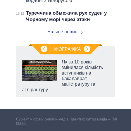
кордоні з Білоруссю
Туреччина обмежила рух суден у
18:12
Чорному морі через атаки
Більше новин
ІНФОГРАФІКА
 як
Як за 10 років
и за
змінилася кількість
вступників на
2027-
бакалаврат,
магістратуру та
аспірантуру
Cуб'єкт у сфері онлайн-медіа. Ідентифікатор медіа – R40-
05063