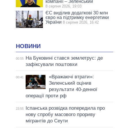
компанії – Зеленський
8 серпня 2026, 19:03
ЄС виділив додаткові 30 млн
євро на підтримку енергетики
України
8 серпня 2026, 16:42
НОВИНИ
На Буковині стався землетрус: де
00:55
зафіксували поштовхи
«Вражаючі втрати»:
00:41
Зеленський оцінив
результати 40-денної
операції проти рф
Іспанська розвідка попередила про
23:55
нову спробу масового прориву
мігрантів до Сеути