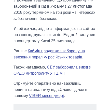
У документі зазначено, що громадянину РФ
заборонений в'їзд в Україну з 27 листопада
2018 року терміном на три роки «в інтересах
забезпечення безпеки».
У той же час, згідно з інформацією на сайтах
розповсюджувачів квитків, Елджей виступив
із концертом у Києві 25 листопада.
Раніше
Кабмін продовжив заборону на
ввезення переліку російських товарів
.
Також нагадаємо,
СБУ заборонила виїзд з
ОРДО митрополиту УПЦ МП
.
Отримуйте оперативно найважливіші
новини та аналітику від «Слово і діло» в
вашому
VIBER-месенджері
.