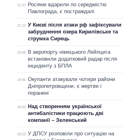
Росіяни вдарили по середмістю
21:57
Павлограда, є постраждалі
У Києві після атаки рф зафіксували
21:12
забруднення озера Кирилівське та
струмка Сирець
В аеропорту німецького Лейпцига
20:08
встановили додатковий радар після
інциденту з БПЛА
Окупанти атакували чотири райони
19:36
Дніпропетровщини, є жертви і
поранені
Над створенням української
19:03
антибалістики працюють дві
компанії – Зеленський
У ДПСУ розповіли про ситуацію на
18:23