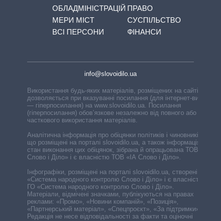
ОБЛАДМІНІСТРАЦІЙ
ПРАВО
МЕРИ МІСТ
СУСПІЛЬСТВО
ВСІ ПЕРСОНИ
ФІНАНСИ
info@slovoidilo.ua
Використання будь-яких матеріалів, розміщених на сайті,
дозволяється при вказуванні посилання (для інтернет-видань
— гіперпосилання) на www.slovoidilo.ua. Посилання
(гіперпосилання) обов’язкове незалежно від повного або
часткового використання матеріалів.
Аналітична інформація про обіцянки політиків і чиновників,
що розміщені на порталі slovoidilo.ua, а також інформація про
стан виконання цих обіцянок, зібрана й опрацьована ТОВ «ІА
Слово і Діло» і є власністю ТОВ «ІА Слово і Діло».
Інфографіки, розміщені на порталі slovoidilo.ua, створені ГО
«Система народного контролю Слово і Діло» і є власністю
ГО «Система народного контролю Слово і Діло».
Матеріали, відмічені значками, публікуються на правах
реклами: «Промо», «Новини компаній», «Позиція»,
«Партнерський матеріал», «Спецпроєкт», «За підтримки».
Редакція не несе відповідальності за факти та оціночні