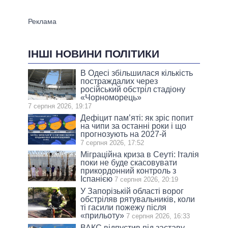
ІНШІ НОВИНИ ПОЛІТИКИ
В Одесі збільшилася кількість
постраждалих через
російський обстріл стадіону
«Чорноморець»
7 серпня 2026, 19:17
Дефіцит пам’яті: як зріс попит
на чипи за останні роки і що
прогнозують на 2027-й
7 серпня 2026, 17:52
Міграційна криза в Сеуті: Італія
поки не буде скасовувати
прикордонний контроль з
Іспанією
7 серпня 2026, 20:19
У Запорізькій області ворог
обстріляв рятувальників, коли
ті гасили пожежу після
«прильоту»
7 серпня 2026, 16:33
ВАКС відпустив під заставу