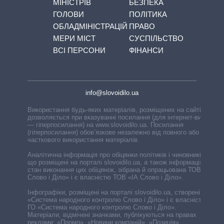
МІНІСТРІВ
БЕЗПЕКА
ГОЛОВИ
ПОЛІТИКА
ОБЛАДМІНІСТРАЦІЙ
ПРАВО
МЕРИ МІСТ
СУСПІЛЬСТВО
ВСІ ПЕРСОНИ
ФІНАНСИ
info@slovoidilo.ua
Використання будь-яких матеріалів, розміщених на сайті,
дозволяється при вказуванні посилання (для інтернет-видань
— гіперпосилання) на www.slovoidilo.ua. Посилання
(гіперпосилання) обов’язкове незалежно від повного або
часткового використання матеріалів.
Аналітична інформація про обіцянки політиків і чиновників,
що розміщені на порталі slovoidilo.ua, а також інформація про
стан виконання цих обіцянок, зібрана й опрацьована ТОВ «ІА
Слово і Діло» і є власністю ТОВ «ІА Слово і Діло».
Інфографіки, розміщені на порталі slovoidilo.ua, створені ГО
«Система народного контролю Слово і Діло» і є власністю
ГО «Система народного контролю Слово і Діло».
Матеріали, відмічені значками, публікуються на правах
реклами: «Промо», «Новини компаній», «Позиція»,