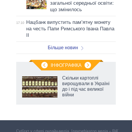
загальної середньої освіти:
що змінилось
Нацбанк випустить пам’ятну монету
17:10
на честь Папи Римського Івана Павла
II
Більше новин
ІНФОГРАФІКА
Скільки картоплі
 за
вирощували в Україні
асть
до і під час великої
війни
Cуб'єкт у сфері онлайн-медіа. Ідентифікатор медіа – R40-