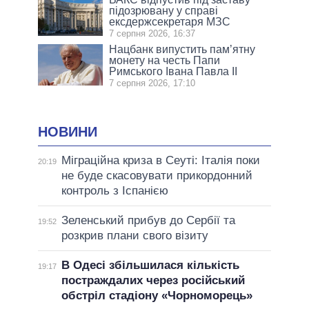
підозрювану у справі
ексдержсекретаря МЗС
7 серпня 2026, 16:37
Нацбанк випустить пам’ятну
монету на честь Папи
Римського Івана Павла II
7 серпня 2026, 17:10
НОВИНИ
Міграційна криза в Сеуті: Італія поки
20:19
не буде скасовувати прикордонний
контроль з Іспанією
Зеленський прибув до Сербії та
19:52
розкрив плани свого візиту
В Одесі збільшилася кількість
19:17
постраждалих через російський
обстріл стадіону «Чорноморець»