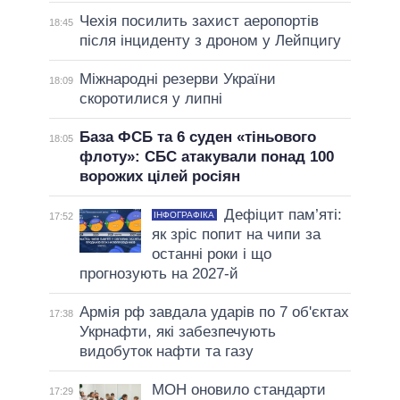
Чехія посилить захист аеропортів
18:45
після інциденту з дроном у Лейпцигу
Міжнародні резерви України
18:09
скоротилися у липні
База ФСБ та 6 суден «тіньового
18:05
флоту»: СБС атакували понад 100
ворожих цілей росіян
Дефіцит пам’яті:
ІНФОГРАФІКА
17:52
як зріс попит на чипи за
останні роки і що
прогнозують на 2027-й
Армія рф завдала ударів по 7 об'єктах
17:38
Укрнафти, які забезпечують
видобуток нафти та газу
МОН оновило стандарти
17:29