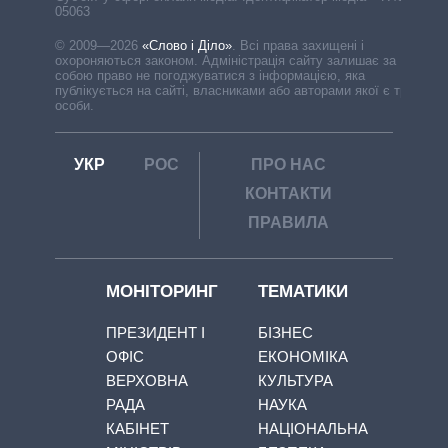
05063
© 2009—2026
«Слово і Діло»
.
Всі права захищені і
охороняються законом. Адміністрація сайту залишає за
собою право не погоджуватися з інформацією, яка
публікується на сайті, власниками або авторами якої є треті
особи.
УКР
РОС
ПРО НАС
КОНТАКТИ
ПРАВИЛА
МОНІТОРИНГ
ТЕМАТИКИ
ПРЕЗИДЕНТ І
БІЗНЕС
ОФІС
ЕКОНОМІКА
ВЕРХОВНА
КУЛЬТУРА
РАДА
НАУКА
КАБІНЕТ
НАЦІОНАЛЬНА