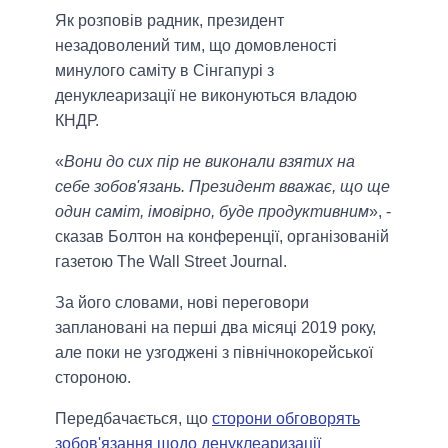
Як розповів радник, президент
незадоволений тим, що домовленості
минулого саміту в Сінгапурі з
денуклеаризації не виконуються владою
КНДР.
«
Вони до сих пір не виконали взятих на
себе зобов'язань. Президент вважає, що ще
один саміт, імовірно, буде продуктивним
», -
сказав Болтон на конференції, організованій
газетою The Wall Street Journal.
За його словами, нові переговори
заплановані на перші два місяці 2019 року,
але поки не узгоджені з північнокорейської
стороною.
Передбачається, що
сторони обговорять
зобов'язання щодо денуклеаризації