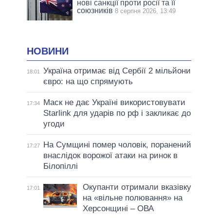
нові санкції проти росії та її
союзників
8 серпня 2026, 13:49
НОВИНИ
Україна отримає від Сербії 2 мільйони
18:01
євро: на що спрямують
Маск не дає Україні використовувати
17:34
Starlink для ударів по рф і закликає до
угоди
На Сумщині помер чоловік, поранений
17:27
внаслідок ворожої атаки на ринок в
Білопіллі
Окупанти отримали вказівку
17:01
на «вільне полювання» на
Херсонщині – ОВА