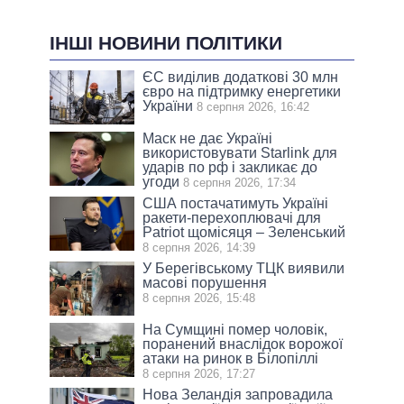
ІНШІ НОВИНИ ПОЛІТИКИ
ЄС виділив додаткові 30 млн
євро на підтримку енергетики
України
8 серпня 2026, 16:42
Маск не дає Україні
використовувати Starlink для
ударів по рф і закликає до
угоди
8 серпня 2026, 17:34
США постачатимуть Україні
ракети-перехоплювачі для
Patriot щомісяця – Зеленський
8 серпня 2026, 14:39
У Берегівському ТЦК виявили
масові порушення
8 серпня 2026, 15:48
На Сумщині помер чоловік,
поранений внаслідок ворожої
атаки на ринок в Білопіллі
8 серпня 2026, 17:27
Нова Зеландія запровадила