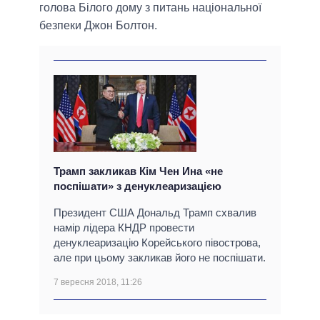
голова Білого дому з питань національної
безпеки Джон Болтон.
Трамп закликав Кім Чен Ина «не
поспішати» з денуклеаризацією
Президент США Дональд Трамп схвалив
намір лідера КНДР провести
денуклеаризацію Корейського півострова,
але при цьому закликав його не поспішати.
7 вересня 2018, 11:26