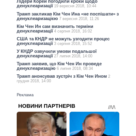
Лідери Корей погодили кроки щодо
денуклеаризації
19 вересня 2018, 10:44
Трамп закликав Кім Чен Ина «не поспішати» з
денуклеаризацією
7 вересня 2018, 11:26
Кім Чен Ин сам визначить терміни
денуклеаризації
4 серпня 2018, 16:02
США та КНДР не можуть узгодити процес
денуклеаризації
3 серпня 2018, 15:52
У КНДР озвучили умови подальшої
денуклеаризації
27 липня 2018, 14:00
Трамп заявив, що Кім Чен Ин проведе
денуклеаризацію
6 липня 2018, 08:34
Трамп анонсував зустріч з Кім Чен Ином
2
грудня 2018, 14:00