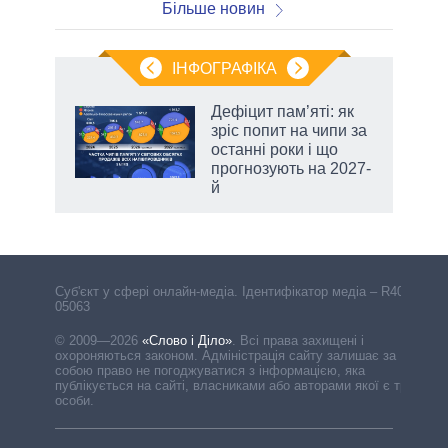
Більше новин
ІНФОГРАФІКА
Дефіцит пам’яті: як
ть
зріс попит на чипи за
останні роки і що
прогнозують на 2027-
й
Cуб'єкт у сфері онлайн-медіа. Ідентифікатор медіа – R40-
05063
© 2009—2026
«Слово і Діло»
.
Всі права захищені і
охороняються законом. Адміністрація сайту залишає за
собою право не погоджуватися з інформацією, яка
публікується на сайті, власниками або авторами якої є треті
особи.