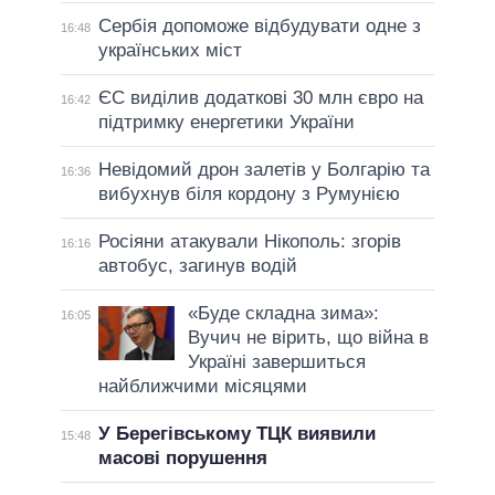
Сербія допоможе відбудувати одне з
16:48
українських міст
ЄС виділив додаткові 30 млн євро на
16:42
підтримку енергетики України
Невідомий дрон залетів у Болгарію та
16:36
вибухнув біля кордону з Румунією
Росіяни атакували Нікополь: згорів
16:16
автобус, загинув водій
«Буде складна зима»:
16:05
Вучич не вірить, що війна в
Україні завершиться
найближчими місяцями
У Берегівському ТЦК виявили
15:48
масові порушення