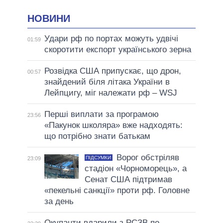
НОВИНИ
Удари рф по портах можуть удвічі
01:59
скоротити експорт українського зерна
Розвідка США припускає, що дрон,
00:57
знайдений біля літака України в
Лейпцигу, міг належати рф – WSJ
Перші виплати за програмою
23:56
«Пакунок школяра» вже надходять:
що потрібно знати батькам
Ворог обстріляв
ПІДСУМКИ
23:09
стадіон «Чорноморець», а
Сенат США підтримав
«пекельні санкції» проти рф. Головне
за день
Окупанти вдарили з РСЗВ по