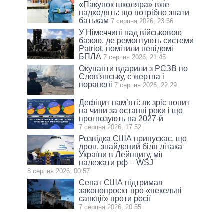
«Пакунок школяра» вже
надходять: що потрібно знати
батькам
7 серпня 2026, 23:56
У Німеччині над військовою
базою, де ремонтують системи
Patriot, помітили невідомі
БПЛА
7 серпня 2026, 21:45
Окупанти вдарили з РСЗВ по
Слов'янську, є жертва і
поранені
7 серпня 2026, 22:29
Дефіцит пам’яті: як зріс попит
на чипи за останні роки і що
прогнозують на 2027-й
7 серпня 2026, 17:52
Розвідка США припускає, що
дрон, знайдений біля літака
України в Лейпцигу, міг
належати рф – WSJ
8 серпня 2026, 00:57
Сенат США підтримав
законопроєкт про «пекельні
санкції» проти росії
7 серпня 2026, 20:55