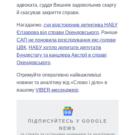
адвоката, суддя Вишняк задовольнив скаргу
й скасував закриття справи.
Нагадаємо,
суд відсторонив детектива НАБУ
Єгізарова від справи Охендовського
. Раніше
САП не поновила розслідування екс-голови
ЦВК
.
НАБУ хотіло допитати депутатів
Бундестагу та канцлера Австрії в справі
Охендовського
.
Отримуйте оперативно найважливіші
новини та аналітику від «Слово і діло» в
вашому
VIBER-месенджері
.
ПІДПИСУЙТЕСЬ У GOOGLE
NEWS
та стежте за останніми новинами та аналітикою