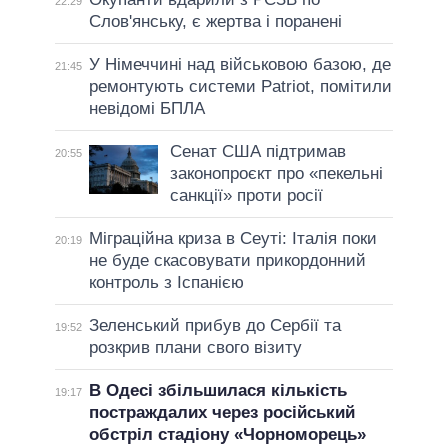
22:29
Слов'янську, є жертва і поранені
У Німеччині над військовою базою, де
21:45
ремонтують системи Patriot, помітили
невідомі БПЛА
Сенат США підтримав
20:55
законопроєкт про «пекельні
санкції» проти росії
Міграційна криза в Сеуті: Італія поки
20:19
не буде скасовувати прикордонний
контроль з Іспанією
Зеленський прибув до Сербії та
19:52
розкрив плани свого візиту
В Одесі збільшилася кількість
19:17
постраждалих через російський
обстріл стадіону «Чорноморець»