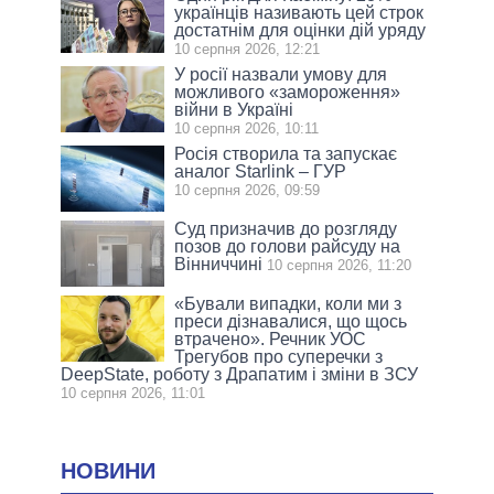
українців називають цей строк
достатнім для оцінки дій уряду
10 серпня 2026, 12:21
У росії назвали умову для
можливого «замороження»
війни в Україні
10 серпня 2026, 10:11
Росія створила та запускає
аналог Starlink – ГУР
10 серпня 2026, 09:59
Суд призначив до розгляду
позов до голови райсуду на
Вінниччині
10 серпня 2026, 11:20
«Бували випадки, коли ми з
преси дізнавалися, що щось
втрачено». Речник УОС
Трегубов про cуперечки з
DeepState, роботу з Драпатим і зміни в ЗСУ
10 серпня 2026, 11:01
НОВИНИ