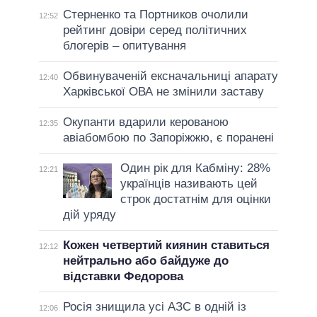
Стерненко та Портников очолили
12:52
рейтинг довіри серед політичних
блогерів – опитування
Обвинуваченій ексначальниці апарату
12:40
Харківської ОВА не змінили заставу
Окупанти вдарили керованою
12:35
авіабомбою по Запоріжжю, є поранені
Один рік для Кабміну: 28%
12:21
українців називають цей
строк достатнім для оцінки
дій уряду
Кожен четвертий киянин ставиться
12:12
нейтрально або байдуже до
відставки Федорова
Росія знищила усі АЗС в одній із
12:06