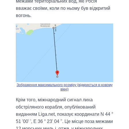
межами територіальних вод, які Росія
вважає своїми, коли по ньому був відкритий
вогонь.
Зображення максимального розміру (відкриється в новому
вікні)
Крім того, міжнародний сигнал лиха
обстріляного корабля, опублікований
виданням Liga.net, показує координати N 44 °
51 '00' ', E 36 ° 23' 04 ''. Це місце поза межами
12 морських миль і, отже, у міжнародних