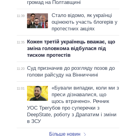
громад на Полтавщині
Стало відомо, як українці
11:39
оцінюють участь блогерів у
протестних акціях
Кожен третій українець вважає, що
11:35
зміна головкома відбулася під
тиском протестів
Суд призначив до розгляду позов до
11:20
голови райсуду на Вінниччині
«Бували випадки, коли ми з
11:01
преси дізнавалися, що
щось втрачено». Речник
УОС Трегубов про cуперечки з
DeepState, роботу з Драпатим і зміни
в ЗСУ
Більше новин