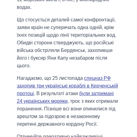
водах.
Що стосується деталей самої конфронтації,
заяви країн не суперечать одна одній, крім
їхніх позицій щодо лінії територіальних вод.
Обидві сторони стверджують, що російські
війська обстріляли Бердянськ, захопивши
його і буксир Яни Капу незабаром після
цього.
Нагадаємо, що 25 листопада
спецназ РФ
захопив три українські кораблі в Керченській
протоці
. В результаті атаки
були затримані
24 українських моряки
, троє з яких отримали
поранення. Пізніше всі вони опинилися під
арештом за підозрою в незаконному
перетині державного кордону Росії.
Отримуйте оперативно найважливіші