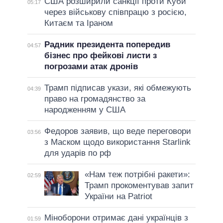
США розширили санкції проти Куби
05:17
через військову співпрацю з росією,
Китаєм та Іраном
Радник президента попередив
04:57
бізнес про фейкові листи з
погрозами атак дронів
Трамп підписав укази, які обмежують
04:39
право на громадянство за
народженням у США
Федоров заявив, що веде переговори
03:56
з Маском щодо використання Starlink
для ударів по рф
«Нам теж потрібні ракети»:
02:59
Трамп прокоментував запит
України на Patriot
Міноборони отримає дані українців з
01:59