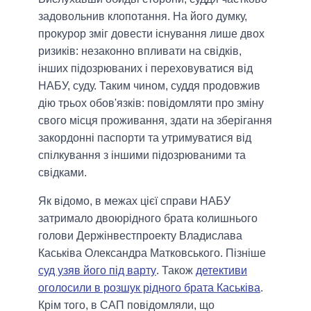
задовольнив клопотання. На його думку,
прокурор зміг довести існування лише двох
ризиків: незаконно впливати на свідків,
інших підозрюваних і переховуватися від
НАБУ, суду. Таким чином, суддя продовжив
дію трьох обов'язків: повідомляти про зміну
свого місця проживання, здати на зберігання
закордонні паспорти та утримуватися від
спілкування з іншими підозрюваними та
свідками.
Як відомо, в межах цієї справи НАБУ
затримало двоюрідного брата колишнього
голови Держінвестпроекту Владислава
Каськіва Олександра Матковського. Пізніше
суд узяв його під варту
. Також
детективи
оголосили в розшук рідного брата Каськіва
.
Крім того, в САП повідомляли, що