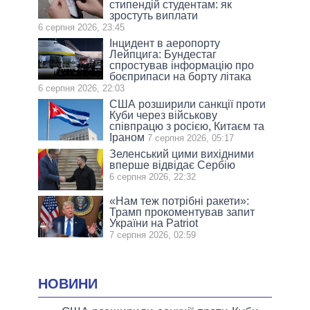
стипендій студентам: як
зростуть виплати
6 серпня 2026, 23:45
Інцидент в аеропорту
Лейпцига: Бундестаг
спростував інформацію про
боєприпаси на борту літака
6 серпня 2026, 22:03
США розширили санкції проти
Куби через військову
співпрацю з росією, Китаєм та
Іраном
7 серпня 2026, 05:17
Зеленський цими вихідними
вперше відвідає Сербію
6 серпня 2026, 22:32
«Нам теж потрібні ракети»:
Трамп прокоментував запит
України на Patriot
7 серпня 2026, 02:59
НОВИНИ