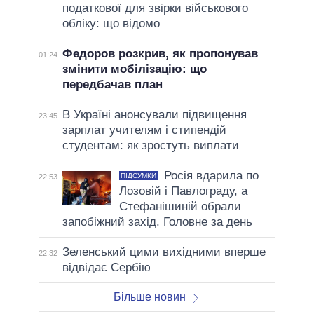
податкової для звірки військового
обліку: що відомо
Федоров розкрив, як пропонував
01:24
змінити мобілізацію: що
передбачав план
В Україні анонсували підвищення
23:45
зарплат учителям і стипендій
студентам: як зростуть виплати
Росія вдарила по
ПІДСУМКИ
22:53
Лозовій і Павлограду, а
Стефанішиній обрали
запобіжний захід. Головне за день
Зеленський цими вихідними вперше
22:32
відвідає Сербію
Більше новин