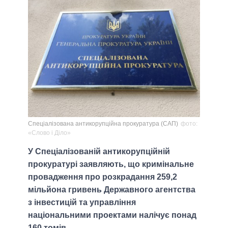
Спеціалізована антикорупційна прокуратура (САП)
фото:
«Слово і Діло»
У Спеціалізованій антикорупційній
прокуратурі заявляють, що кримінальне
провадження про розкрадання 259,2
мільйона гривень Державного агентства
з інвестицій та управління
національними проектами налічує понад
160 томів.