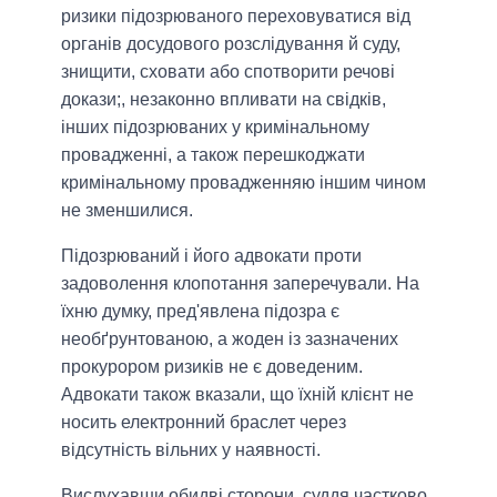
ризики підозрюваного переховуватися від
органів досудового розслідування й суду,
знищити, сховати або спотворити речові
докази;, незаконно впливати на свідків,
інших підозрюваних у кримінальному
провадженні, а також перешкоджати
кримінальному провадженняю іншим чином
не зменшилися.
Підозрюваний і його адвокати проти
задоволення клопотання заперечували. На
їхню думку, пред'явлена підозра є
необґрунтованою, а жоден із зазначених
прокурором ризиків не є доведеним.
Адвокати також вказали, що їхній клієнт не
носить електронний браслет через
відсутність вільних у наявності.
Вислухавши обидві сторони, суддя частково