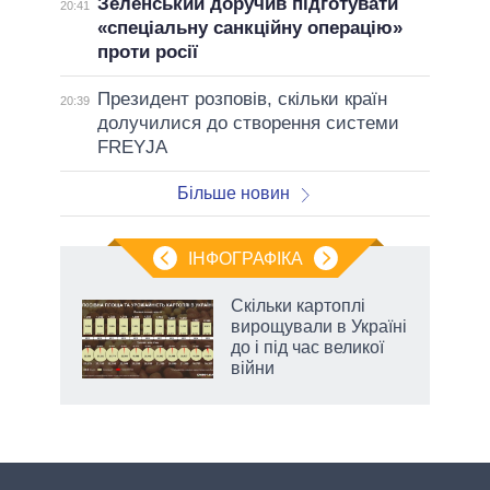
Зеленський доручив підготувати
20:41
«спеціальну санкційну операцію»
проти росії
Президент розповів, скільки країн
20:39
долучилися до створення системи
FREYJA
Більше новин
ІНФОГРАФІКА
нтів:
Скільки картоплі
 і
вирощували в Україні
nAI
до і під час великої
війни
аспі