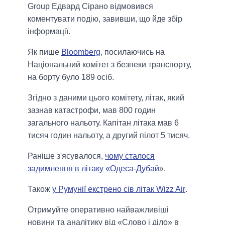
Group Едвард Сірано відмовився
коментувати подію, завивши, що йде збір
інформації.
Як пише
Bloomberg
, посилаючись на
Національний комітет з безпеки транспорту,
на борту було 189 осіб.
Згідно з даними цього комітету, літак, який
зазнав катастрофи, мав 800 годин
загального нальоту. Капітан літака мав 6
тисяч годин нальоту, а другий пілот 5 тисяч.
Раніше з'ясувалося,
чому сталося
задимлення в літаку «Одеса-Дубай
».
Також
у Румунії екстрено сів літак Wizz Air
.
Отримуйте оперативно найважливіші
новини та аналітику від «Слово і діло» в