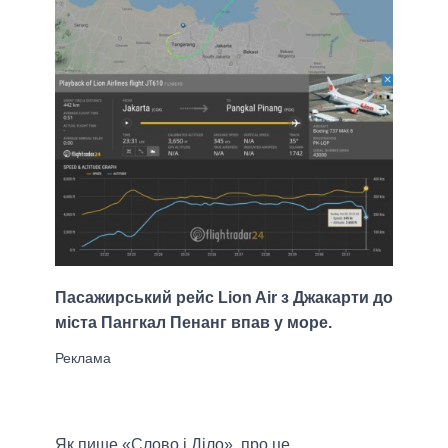
Пасажирський рейс Lion Air з Джакарти до
міста Пангкал Пенанг впав у море.
Як пише «Слово і Діло», про це,