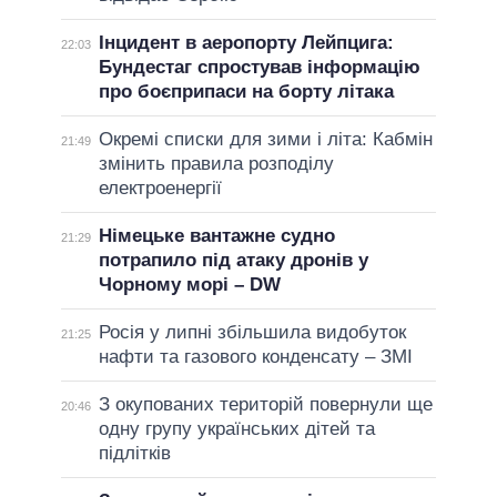
Інцидент в аеропорту Лейпцига:
22:03
Бундестаг спростував інформацію
про боєприпаси на борту літака
Окремі списки для зими і літа: Кабмін
21:49
змінить правила розподілу
електроенергії
Німецьке вантажне судно
21:29
потрапило під атаку дронів у
Чорному морі – DW
Росія у липні збільшила видобуток
21:25
нафти та газового конденсату – ЗМІ
З окупованих територій повернули ще
20:46
одну групу українських дітей та
підлітків