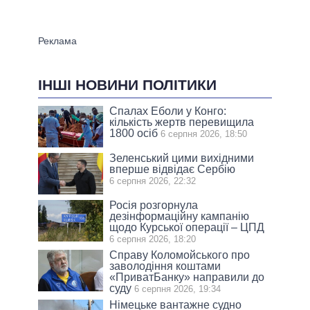
ІНШІ НОВИНИ ПОЛІТИКИ
Спалах Еболи у Конго:
кількість жертв перевищила
1800 осіб
6 серпня 2026, 18:50
Зеленський цими вихідними
вперше відвідає Сербію
6 серпня 2026, 22:32
Росія розгорнула
дезінформаційну кампанію
щодо Курської операції – ЦПД
6 серпня 2026, 18:20
Справу Коломойського про
заволодіння коштами
«ПриватБанку» направили до
суду
6 серпня 2026, 19:34
Німецьке вантажне судно