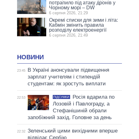
потрапило під атаку дронів у
Чорному морі – DW
6 серпня 2026, 21:29
Окремі списки для зими і літа:
Кабмін змінить правила
розподілу електроенергії
6 серпня 2026, 21:49
НОВИНИ
В Україні анонсували підвищення
23:45
зарплат учителям і стипендій
студентам: як зростуть виплати
Росія вдарила по
ПІДСУМКИ
22:53
Лозовій і Павлограду, а
Стефанішиній обрали
запобіжний захід. Головне за день
Зеленський цими вихідними вперше
22:32
відвідає Сербію