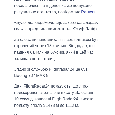
посилаючись на індонезійське пошуково-
рятувальне агентство, повідомляє
Reuters
.
«
Було підтверджено, що він зазнав аварії
», -
сказав представник агентства Юсуф Латіф.
За словами чиновника, зв'язок з літаком був
втрачений через 13 хвилин. Він додав, що
падіння бачили на буксирі, який в цей час
залишав порт столиці.
Згідно зі службою Flightradar 24 це був
Boeing 737 MAX 8.
Дані FlightRadar24 показують, що літак
прискорився втрачаючи висоту. За останні
10 секунд, записані FlightRadar24, висота
польоту впала з 1478 м до 1112 м.