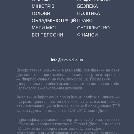
МІНІСТРІВ
БЕЗПЕКА
ГОЛОВИ
ПОЛІТИКА
ОБЛАДМІНІСТРАЦІЙ
ПРАВО
МЕРИ МІСТ
СУСПІЛЬСТВО
ВСІ ПЕРСОНИ
ФІНАНСИ
info@slovoidilo.ua
Використання будь-яких матеріалів, розміщених на сайті,
дозволяється при вказуванні посилання (для інтернет-видань
— гіперпосилання) на www.slovoidilo.ua. Посилання
(гіперпосилання) обов’язкове незалежно від повного або
часткового використання матеріалів.
Аналітична інформація про обіцянки політиків і чиновників,
що розміщені на порталі slovoidilo.ua, а також інформація про
стан виконання цих обіцянок, зібрана й опрацьована ТОВ «ІА
Слово і Діло» і є власністю ТОВ «ІА Слово і Діло».
Інфографіки, розміщені на порталі slovoidilo.ua, створені ГО
«Система народного контролю Слово і Діло» і є власністю
ГО «Система народного контролю Слово і Діло».
Матеріали, відмічені значками, публікуються на правах