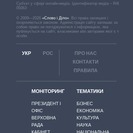
Cуб'єкт у сфері онлайн-медіа. Ідентифікатор медіа – R40-
05063
© 2009—2026
«Слово і Діло»
.
Всі права захищені і
охороняються законом. Адміністрація сайту залишає за
собою право не погоджуватися з інформацією, яка
публікується на сайті, власниками або авторами якої є треті
особи.
УКР
РОС
ПРО НАС
КОНТАКТИ
ПРАВИЛА
МОНІТОРИНГ
ТЕМАТИКИ
ПРЕЗИДЕНТ І
БІЗНЕС
ОФІС
ЕКОНОМІКА
ВЕРХОВНА
КУЛЬТУРА
РАДА
НАУКА
КАБІНЕТ
НАЦІОНАЛЬНА