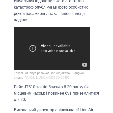
Начальник індонезійського агентства
катастроф опублікував фото особистих
речей пасажирів літака і відео з місця
падіння.
Lokasi Jatuhnya pesawat Lion Air jakarta - Pangkal
pinang
PANDU MUSICA 085293429452
Рейс JT610 злетів близько 6.20 ранку (за
місцевим часом) і повинен був приземлитися
о 7.20.
Виконавчий директор авіакомпанії Lion Air