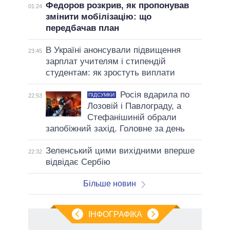
Федоров розкрив, як пропонував
01:24
змінити мобілізацію: що
передбачав план
В Україні анонсували підвищення
23:45
зарплат учителям і стипендій
студентам: як зростуть виплати
Росія вдарила по
ПІДСУМКИ
22:53
Лозовій і Павлограду, а
Стефанішиній обрали
запобіжний захід. Головне за день
Зеленський цими вихідними вперше
22:32
відвідає Сербію
Більше новин
ІНФОГРАФІКА