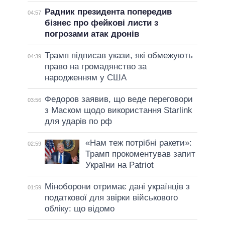
Радник президента попередив
04:57
бізнес про фейкові листи з
погрозами атак дронів
Трамп підписав укази, які обмежують
04:39
право на громадянство за
народженням у США
Федоров заявив, що веде переговори
03:56
з Маском щодо використання Starlink
для ударів по рф
«Нам теж потрібні ракети»:
02:59
Трамп прокоментував запит
України на Patriot
Міноборони отримає дані українців з
01:59
податкової для звірки військового
обліку: що відомо