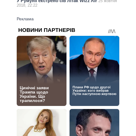
У Румунії екстрено сів літак Wizz Air
25 жовтня
2018, 22:22