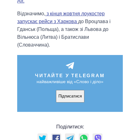
Air.
Відзначимо,
з кінця жовтня лоукостер
запускає рейси з Харкова
до Вроцлава і
Гданськ (Польща), а також зі Львова до
Вільнюса (Литва) і Братислави
(Словаччина).
ЧИТАЙТЕ У TELEGRAM
найважливіше від «Слово і діло»
Підписатися
Поділитися: