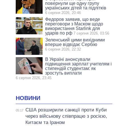
повернули ще одну групу
українських дітей та підлітків
6 серпня 2026, 20:46
Федоров заявив, що веде
переговори з Маском щодо
використання Starlink для
ударів по рф
7 серпня 2026, 03:56
Зеленський цими вихідними
вперше відвідає Сербію
6 серпня 2026, 22:32
В Україні анонсували
підвищення зарплат учителям і
стипендій студентам: як
зростуть виплати
6 серпня 2026, 23:45
НОВИНИ
США розширили санкції проти Куби
05:17
через військову співпрацю з росією,
Китаєм та Іраном