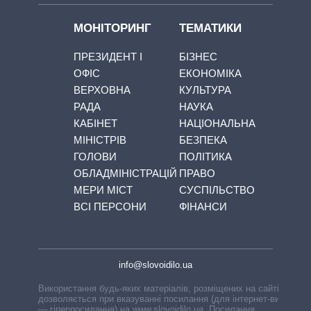
МОНІТОРИНГ
ТЕМАТИКИ
ПРЕЗИДЕНТ І
БІЗНЕС
ОФІС
ЕКОНОМІКА
ВЕРХОВНА
КУЛЬТУРА
РАДА
НАУКА
КАБІНЕТ
НАЦІОНАЛЬНА
МІНІСТРІВ
БЕЗПЕКА
ГОЛОВИ
ПОЛІТИКА
ОБЛАДМІНІСТРАЦІЙ
ПРАВО
МЕРИ МІСТ
СУСПІЛЬСТВО
ВСІ ПЕРСОНИ
ФІНАНСИ
info@slovoidilo.ua
Використання будь-яких матеріалів, розміщених на сайті,
дозволяється при вказуванні посилання (для інтернет-видань
— гіперпосилання) на www.slovoidilo.ua. Посилання