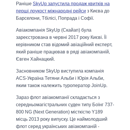
Раніше
SkyUp запустила продаж квитків на
перші лоукост міжнародні рейси
з Києва до
Барселони, Тбілісі, Попрада і Софії.
Авіакомпанія SkyUp (Скайап) була
зареєстрована в червні 2017 року Києві. Її
керівником став відомий авіаційний експерт,
який раніше працював в ряді авіакомпаній,
Євген Хайнацкий.
Засновником SkyUp виступила компанія
ACS-Україна Тетяни Альби і Юрія Альби,
яким також належить туроператор JoinUp.
Зараз флот авіакомпанії складається з
середньомагістральних суден типу Боїнг 737-
800 NG (Neхt Generation) місткістю Y189
місць 2013 року випуску. Це наймолодший
флот серед українських авіакомпаній -