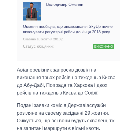
Володимир Омелян
Омелян пообіцяв, що авіакомпанія SkyUp почне
виконувати регулярні рейси до кінця 2018 року
Сказано 10 жовтня 2018 р.
Статус обіцянки:
ВИКОНАНО
Авіаперевізник запросив дозвіл на
виконання трьох рейсів на тиждень з Києва
до Абу-Дабі, Попрада та Харкова і двох
рейсів на тиждень з Києва до Софії.
Подані заявки комісія Державіаслужби
розгляне на своєму засіданні 29 жовтня.
Очікується, що всі вони будуть схвалені, т.к
на запитані маршрути є вільні квоти.