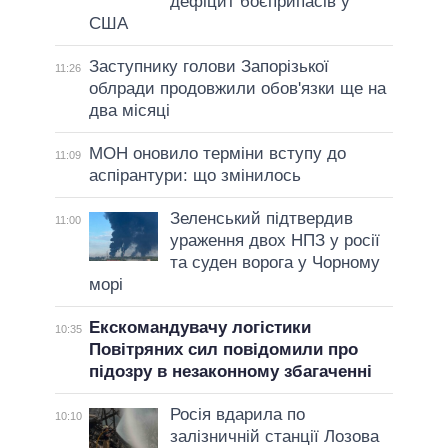
дефіцит боєприпасів у
США
Заступнику голови Запорізької
11:26
облради продовжили обов'язки ще на
два місяці
МОН оновило терміни вступу до
11:09
аспірантури: що змінилось
Зеленський підтвердив
11:00
ураження двох НПЗ у росії
та суден ворога у Чорному
морі
Екскомандувачу логістики
10:35
Повітряних сил повідомили про
підозру в незаконному збагаченні
Росія вдарила по
10:10
залізничній станції Лозова