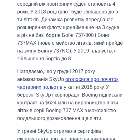
середній вік повітряних суден становить 4
роки. У 2018 році флот буде збільшено до 5-
ти літаків. Динаміка розвитку передбачає
розширення флоту щонайменше на 3 судна
в рік на базі бортів Боїнг 737-800 і Боїнг
737МАХ (нове сімейство літаків, який прийде
на зміну Боїнгу 737NG). У 2019 планується
збільшення бортів до 8.
Нагадаємо, що у грудні 2017 року
авіакомпанія SkyUp
оголосила про початок
чартерних польотів
у квітні 2018 року. У
березні SkyUp і корпорація Boeing підписали
контракт на $624 млн на виробництво п'яти
літаків серії Boeing 737 MAX з можливістю
подальшого дозамовлення ще п'яти.
У травні SkyUp отримала сертифікат
експлуатанта, що дає право на виконання