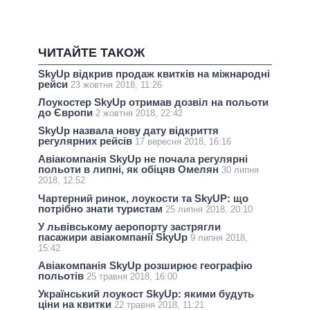
ЧИТАЙТЕ ТАКОЖ
SkyUp відкрив продаж квитків на міжнародні
рейси
23 жовтня 2018, 11:26
Лоукостер SkyUp отримав дозвіл на польоти
до Європи
2 жовтня 2018, 22:42
SkyUp назвала нову дату відкриття
регулярних рейсів
17 вересня 2018, 16:16
Авіакомпанія SkyUp не почала регулярні
польоти в липні, як обіцяв Омелян
30 липня
2018, 12:52
Чартерний ринок, лоукости та SkyUP: що
потрібно знати туристам
25 липня 2018, 20:10
У львівському аеропорту застрягли
пасажири авіакомпанії SkyUp
9 липня 2018,
15:42
Авіакомпанія SkyUp розширює географію
польотів
25 травня 2018, 16:00
Український лоукост SkyUp: якими будуть
ціни на квитки
22 травня 2018, 11:21