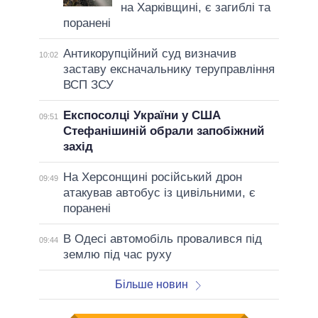
на Харківщині, є загиблі та
поранені
Антикорупційний суд визначив
10:02
заставу ексначальнику теруправління
ВСП ЗСУ
Експосолці України у США
09:51
Стефанішиній обрали запобіжний
захід
На Херсонщині російський дрон
09:49
атакував автобус із цивільними, є
поранені
В Одесі автомобіль провалився під
09:44
землю під час руху
Більше новин