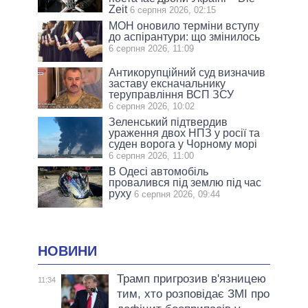
Zeit
6 серпня 2026, 02:15
МОН оновило терміни вступу
до аспірантури: що змінилось
6 серпня 2026, 11:09
Антикорупційний суд визначив
заставу ексначальнику
теруправління ВСП ЗСУ
6 серпня 2026, 10:02
Зеленський підтвердив
ураження двох НПЗ у росії та
суден ворога у Чорному морі
6 серпня 2026, 11:00
В Одесі автомобіль
провалився під землю під час
руху
6 серпня 2026, 09:44
НОВИНИ
Трамп пригрозив в'язницею
11:34
тим, хто розповідає ЗМІ про