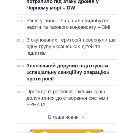
потрапило під атаку дронів у
Чорному морі – DW
Росія у липні збільшила видобуток
21:25
нафти та газового конденсату – ЗМІ
З окупованих територій повернули ще
20:46
одну групу українських дітей та
підлітків
Зеленський доручив підготувати
20:41
«спеціальну санкційну операцію»
проти росії
Президент розповів, скільки країн
20:39
долучилися до створення системи
FREYJA
Більше новин