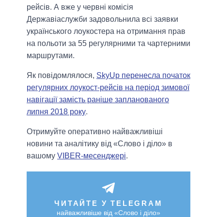
рейсів. А вже у червні комісія
Державіаслужби задовольнила всі заявки
українського лоукостера на отримання прав
на польоти за 55 регулярними та чартерними
маршрутами.
Як повідомлялося,
SkyUp перенесла початок
регулярних лоукост-рейсів на період зимової
навігації замість раніше запланованого
липня 2018 року
.
Отримуйте оперативно найважливіші
новини та аналітику від «Слово і діло» в
вашому
VIBER-месенджері
.
ЧИТАЙТЕ У TELEGRAM
найважливіше від «Слово і діло»