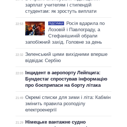
зарплат учителям і стипендій
студентам: як зростуть виплати
Росія вдарила по
ПІДСУМКИ
22:53
Лозовій і Павлограду, а
Стефанішиній обрали
запобіжний захід. Головне за день
Зеленський цими вихідними вперше
22:32
відвідає Сербію
Інцидент в аеропорту Лейпцига:
22:03
Бундестаг спростував інформацію
про боєприпаси на борту літака
Окремі списки для зими і літа: Кабмін
21:49
змінить правила розподілу
електроенергії
Німецьке вантажне судно
21:29