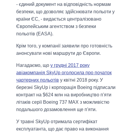
- єдиний документ на відповідність нормам
безпеки, що дозволяє здійснювати польоти у
країни ЄС, - видається централізовано
Європейським агентством з безпеки
польотів (EASA).
Крім того, у компанії заявили про готовність
анонсувати нові маршрути до Європи.
Нагадаємо, що
у грудні 2017 року
авіакомпанія SkyUp оголосила про початок
чартерних польотів
у квітні 2018 року. У
березні SkyUp і корпорація Boeing підписали
контракт на $624 млн на виробництво п'яти
літаків серії Boeing 737 MAX з можливістю
подальшого дозамовлення ще п'яти.
У травні SkyUp отримала сертифікат
експлуатанта, що дає право на виконання