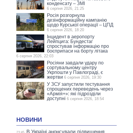
конденсату – ЗМІ
6 серпня 2026, 21:25
Росія розгорнула
дезінформаційну кампанію
щодо Курської операції – ЦПД
6 серпня 2026, 18:20
Інцидент в аеропорту
Лейпцига: Бундестаг
спростував інформацію про
боєприпаси на борту літака
6 серпня 2026, 22:03
Росіяни завдали удару по
сортувальному центру
Укрпошти у Павлограді, є
жертви
6 серпня 2026, 19:30
У ЗСУ запустили тестування
спрощених переведень через
«Армія+»: які підрозділи
доступні
6 серпня 2026, 18:54
НОВИНИ
В Україні анонсували підвищення
23:45