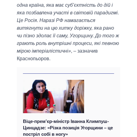
одна країна, яка має суб’єктність до дій і
яка позбавлена участі в світовій парадигмі.
Це Росія. Наразі РФ намагається
витягнути на цю хитку доріжку, яка рано
чи пізно здолає її саму, Угорщину. До того ж
грають роль внутрішні процеси, які певною
мірою імперіалістичні»
, – зазначив
Краснопьоров.
Віце-прем’єр-міністр Іванна Климпуш-
Цинцадзе: «Різка позиція Угорщини – це
постріл собі в ногу»