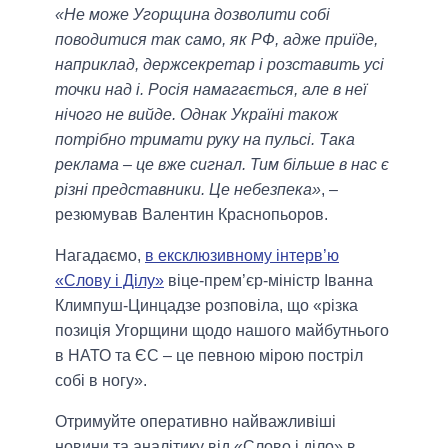
«Не може Угорщина дозволити собі
поводитися так само, як РФ, адже приїде,
наприклад, держсекретар і розставить усі
точки над і. Росія намагається, але в неї
нічого не вийде. Однак Україні також
потрібно тримати руку на пульсі. Така
реклама – це вже сигнал. Тим більше в нас є
різні представники. Це небезпека»
, –
резюмував Валентин Краснопьоров.
Нагадаємо,
в ексклюзивному інтерв’ю
«Слову і Ділу»
віце-прем’єр-міністр Іванна
Климпуш-Цинцадзе розповіла, що «різка
позиція Угорщини щодо нашого майбутнього
в НАТО та ЄС – це певною мірою постріл
собі в ногу».
Отримуйте оперативно найважливіші
новини та аналітику від «Слово і діло» в