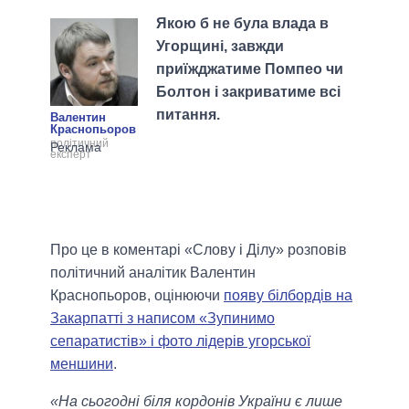
Якою б не була влада в
Угорщині, завжди
приїжджатиме Помпео чи
Болтон і закриватиме всі
питання.
Валентин
Краснопьоров
політичний
експерт
Про це в коментарі «Слову і Ділу» розповів
політичний аналітик Валентин
Краснопьоров, оцінюючи
появу білбордів на
Закарпатті з написом «Зупинимо
сепаратистів» і фото лідерів угорської
меншини
.
«На сьогодні біля кордонів України є лише