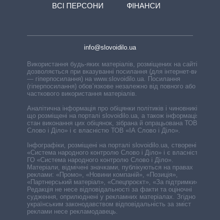
ВСІ ПЕРСОНИ
ФІНАНСИ
info@slovoidilo.ua
Використання будь-яких матеріалів, розміщених на сайті,
дозволяється при вказуванні посилання (для інтернет-видань
— гіперпосилання) на www.slovoidilo.ua. Посилання
(гіперпосилання) обов’язкове незалежно від повного або
часткового використання матеріалів.
Аналітична інформація про обіцянки політиків і чиновників,
що розміщені на порталі slovoidilo.ua, а також інформація про
стан виконання цих обіцянок, зібрана й опрацьована ТОВ «ІА
Слово і Діло» і є власністю ТОВ «ІА Слово і Діло».
Інфографіки, розміщені на порталі slovoidilo.ua, створені ГО
«Система народного контролю Слово і Діло» і є власністю
ГО «Система народного контролю Слово і Діло».
Матеріали, відмічені значками, публікуються на правах
реклами: «Промо», «Новини компаній», «Позиція»,
«Партнерський матеріал», «Спецпроєкт», «За підтримки».
Редакція не несе відповідальності за факти та оціночні
судження, оприлюднені у рекламних матеріалах. Згідно з
українським законодавством відповідальність за зміст
реклами несе рекламодавець.