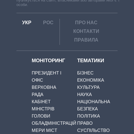
публікується на сайті, власниками або авторами якої є треті
особи.
УКР
РОС
ПРО НАС
КОНТАКТИ
ПРАВИЛА
МОНІТОРИНГ
ТЕМАТИКИ
ПРЕЗИДЕНТ І
БІЗНЕС
ОФІС
ЕКОНОМІКА
ВЕРХОВНА
КУЛЬТУРА
РАДА
НАУКА
КАБІНЕТ
НАЦІОНАЛЬНА
МІНІСТРІВ
БЕЗПЕКА
ГОЛОВИ
ПОЛІТИКА
ОБЛАДМІНІСТРАЦІЙ
ПРАВО
МЕРИ МІСТ
СУСПІЛЬСТВО