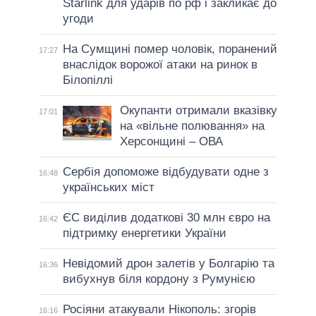
Starlink для ударів по рф і закликає до
угоди
На Сумщині помер чоловік, поранений
17:27
внаслідок ворожої атаки на ринок в
Білопіллі
Окупанти отримали вказівку
17:01
на «вільне полювання» на
Херсонщині – ОВА
Сербія допоможе відбудувати одне з
16:48
українських міст
ЄС виділив додаткові 30 млн євро на
16:42
підтримку енергетики України
Невідомий дрон залетів у Болгарію та
16:36
вибухнув біля кордону з Румунією
Росіяни атакували Нікополь: згорів
16:16