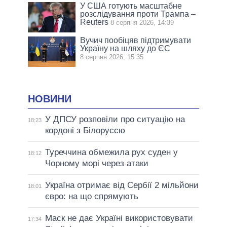
У США готують масштабне
розслідування проти Трампа –
Reuters
8 серпня 2026, 14:39
Вучич пообіцяв підтримувати
Україну на шляху до ЄС
8 серпня 2026, 15:35
НОВИНИ
У ДПСУ розповіли про ситуацію на
18:23
кордоні з Білоруссю
Туреччина обмежила рух суден у
18:12
Чорному морі через атаки
Україна отримає від Сербії 2 мільйони
18:01
євро: на що спрямують
Маск не дає Україні використовувати
17:34