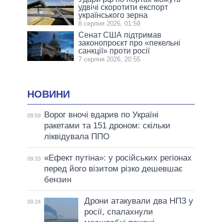
удвічі скоротити експорт
українського зерна
8 серпня 2026, 01:59
Сенат США підтримав
законопроєкт про «пекельні
санкції» проти росії
7 серпня 2026, 20:55
НОВИНИ
Ворог вночі вдарив по Україні
09:59
ракетами та 151 дроном: скільки
ліквідувала ППО
«Ефект путіна»: у російських регіонах
09:33
перед його візитом різко дешевшає
бензин
Дрони атакували два НПЗ у
09:24
росії, спалахнули