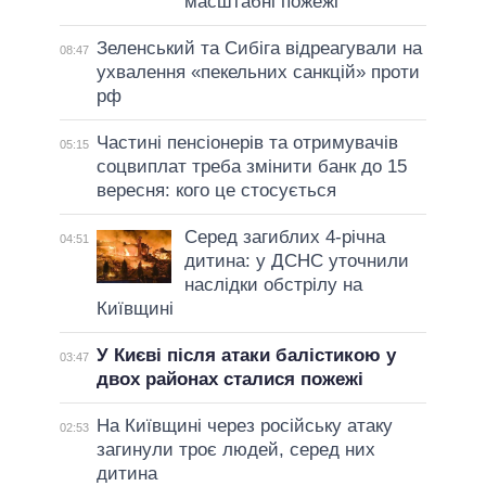
масштабні пожежі
Зеленський та Сибіга відреагували на
08:47
ухвалення «пекельних санкцій» проти
рф
Частині пенсіонерів та отримувачів
05:15
соцвиплат треба змінити банк до 15
вересня: кого це стосується
Серед загиблих 4-річна
04:51
дитина: у ДСНС уточнили
наслідки обстрілу на
Київщині
У Києві після атаки балістикою у
03:47
двох районах сталися пожежі
На Київщині через російську атаку
02:53
загинули троє людей, серед них
дитина