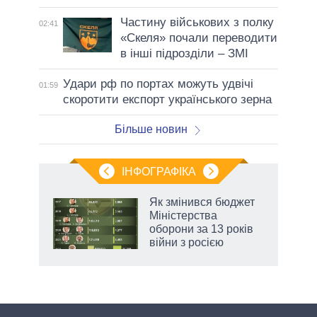
Частину військових з полку
02:41
«Скеля» почали переводити
в інші підрозділи – ЗМІ
Удари рф по портах можуть удвічі
01:59
скоротити експорт українського зерна
Більше новин
ІНФОГРАФІКА
Як змінився бюджет
ть
Міністерства
оборони за 13 років
війни з росією