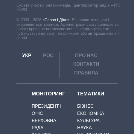
Cуб'єкт у сфері онлайн-медіа. Ідентифікатор медіа – R40-
05063
© 2009—2026
«Слово і Діло»
.
Всі права захищені і
охороняються законом. Адміністрація сайту залишає за
собою право не погоджуватися з інформацією, яка
публікується на сайті, власниками або авторами якої є треті
особи.
УКР
РОС
ПРО НАС
КОНТАКТИ
ПРАВИЛА
МОНІТОРИНГ
ТЕМАТИКИ
ПРЕЗИДЕНТ І
БІЗНЕС
ОФІС
ЕКОНОМІКА
ВЕРХОВНА
КУЛЬТУРА
РАДА
НАУКА