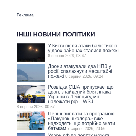
ІНШІ НОВИНИ ПОЛІТИКИ
У Києві після атаки балістикою
у двох районах сталися пожежі
8 серпня 2026, 03:47
Дрони атакували два НПЗ у
росії, спалахнули масштабні
пожежі
8 серпня 2026, 09:24
Розвідка США припускає, що
дрон, знайдений біля літака
України в Лейпцигу, міг
належати рф – WSJ
8 серпня 2026, 00:57
Перші виплати за програмою
«Пакунок школяра» вже
надходять: що потрібно знати
батькам
7 серпня 2026, 23:56
Удари рф по портах можуть