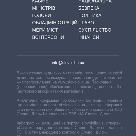
КАБІНЕТ
НАЦІОНАЛЬНА
МІНІСТРІВ
БЕЗПЕКА
ГОЛОВИ
ПОЛІТИКА
ОБЛАДМІНІСТРАЦІЙ
ПРАВО
МЕРИ МІСТ
СУСПІЛЬСТВО
ВСІ ПЕРСОНИ
ФІНАНСИ
info@slovoidilo.ua
Використання будь-яких матеріалів, розміщених на сайті,
дозволяється при вказуванні посилання (для інтернет-видань
— гіперпосилання) на www.slovoidilo.ua. Посилання
(гіперпосилання) обов’язкове незалежно від повного або
часткового використання матеріалів.
Аналітична інформація про обіцянки політиків і чиновників,
що розміщені на порталі slovoidilo.ua, а також інформація про
стан виконання цих обіцянок, зібрана й опрацьована ТОВ «ІА
Слово і Діло» і є власністю ТОВ «ІА Слово і Діло».
Інфографіки, розміщені на порталі slovoidilo.ua, створені ГО
«Система народного контролю Слово і Діло» і є власністю
ГО «Система народного контролю Слово і Діло».