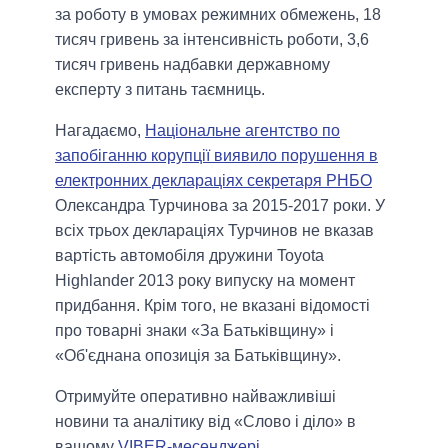
за роботу в умовах режимних обмежень, 18
тисяч гривень за інтенсивність роботи, 3,6
тисяч гривень надбавки державному
експерту з питань таємниць.
Нагадаємо,
Національне агентство по
запобіганню корупції виявило порушення в
електронних деклараціях секретаря РНБО
Олександра Турчинова за 2015-2017 роки. У
всіх трьох деклараціях Турчинов не вказав
вартість автомобіля дружини Toyota
Highlander 2013 року випуску на момент
придбання. Крім того, не вказані відомості
про товарні знаки «За Батьківщину» і
«Об'єднана опозиція за Батьківщину».
Отримуйте оперативно найважливіші
новини та аналітику від «Слово і діло» в
вашому
VIBER-месенджері
.