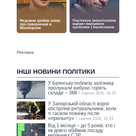
ІНШІ НОВИНИ ПОЛІТИКИ
У Брянську поблизу залізниці
пролунали вибухи, горять
склади – ЗМІ
7 серпня 2026, 16:33
У Запорізькій області ворог
обстріляв рятувальників, коли
ті гасили пожежу після
«прильоту»
7 серпня 2026, 16:33
Від 1 місяця – до 5 років: хто і
як довго обіймав посаду
керівника СЗР