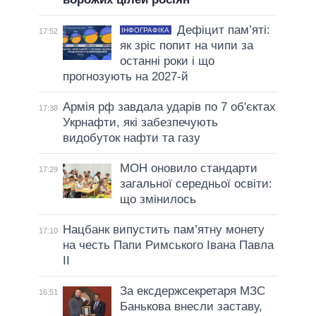
Дефіцит пам’яті:
ІНФОГРАФІКА
17:52
як зріс попит на чипи за
останні роки і що
прогнозують на 2027-й
Армія рф завдала ударів по 7 об'єктах
17:38
Укрнафти, які забезпечують
видобуток нафти та газу
МОН оновило стандарти
17:29
загальної середньої освіти:
що змінилось
Нацбанк випустить пам’ятну монету
17:10
на честь Папи Римського Івана Павла
II
За ексдержсекретаря МЗС
16:51
Банькова внесли заставу,