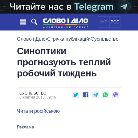
УКР
РОС
НОВИНИ
Слово і Діло
›
Стрічка публікацій
›
Суспільство
Синоптики
ОБIЦЯНКИ
СТРІЧКА
ПОЛІТИКА
прогнозують теплий
ПОДІЇ
ЕКОНОМІКА
ПОЛIТИКИ
робочий тиждень
СТАТТІ
СУСПІЛЬСТВО
ІНФОГРАФІКА
ДУМКИ
СВІТ
УСІ ПОЛІТИКИ
ОГЛЯДИ
ПРЕЗИДЕНТ І ОФІС
ВІДЕО
СУСПІЛЬСТВО
ДАЙДЖЕСТИ
8 жовтня 2018, 09:46
ВЕРХОВНА РАДА
ПІДТРИМАТИ
КАБІНЕТ МІНІСТРІВ
Читати російською
ГОЛОВИ ОБЛАДМІНІСТРАЦІЙ
ПОРІВНЯННЯ ПОЛІТИКІВ
МЕРИ МІСТ
ВСІ ПЕРСОНИ