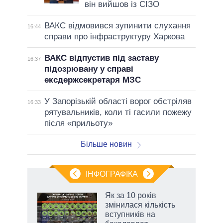
він вийшов із СІЗО
ВАКС відмовився зупинити слухання
16:44
справи про інфраструктуру Харкова
ВАКС відпустив під заставу
16:37
підозрювану у справі
ексдержсекретаря МЗС
У Запорізькій області ворог обстріляв
16:33
рятувальників, коли ті гасили пожежу
після «прильоту»
Більше новин
ІНФОГРАФІКА
Як за 10 років
 за
змінилася кількість
асть
вступників на