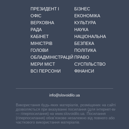
ПРЕЗИДЕНТ І
БІЗНЕС
ОФІС
ЕКОНОМІКА
ВЕРХОВНА
КУЛЬТУРА
РАДА
НАУКА
КАБІНЕТ
НАЦІОНАЛЬНА
МІНІСТРІВ
БЕЗПЕКА
ГОЛОВИ
ПОЛІТИКА
ОБЛАДМІНІСТРАЦІЙ
ПРАВО
МЕРИ МІСТ
СУСПІЛЬСТВО
ВСІ ПЕРСОНИ
ФІНАНСИ
info@slovoidilo.ua
Використання будь-яких матеріалів, розміщених на сайті,
дозволяється при вказуванні посилання (для інтернет-видань
— гіперпосилання) на www.slovoidilo.ua. Посилання
(гіперпосилання) обов’язкове незалежно від повного або
часткового використання матеріалів.