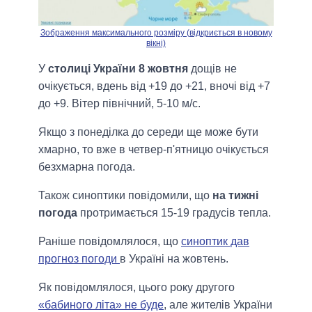
Зображення максимального розміру (відкриється в новому
вікні)
У
столиці України 8 жовтня
дощів не
очікується, вдень від +19 до +21, вночі від +7
до +9. Вітер північний, 5-10 м/с.
Якщо з понеділка до середи ще може бути
хмарно, то вже в четвер-п'ятницю очікується
безхмарна погода.
Також синоптики повідомили, що
на тижні
погода
протримається 15-19 градусів тепла.
Раніше повідомлялося, що
синоптик дав
прогноз погоди
в Україні на жовтень.
Як повідомлялося, цього року другого
«бабиного літа» не буде
, але жителів України