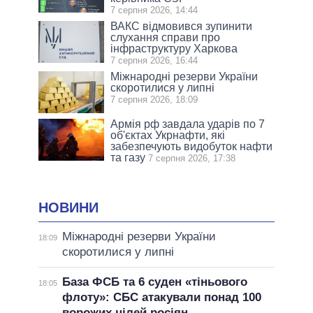
7 серпня 2026, 14:44
ВАКС відмовився зупинити
слухання справи про
інфраструктуру Харкова
7 серпня 2026, 16:44
Міжнародні резерви України
скоротилися у липні
7 серпня 2026, 18:09
Армія рф завдала ударів по 7
об'єктах Укрнафти, які
забезпечують видобуток нафти
та газу
7 серпня 2026, 17:38
НОВИНИ
Міжнародні резерви України
18:09
скоротилися у липні
База ФСБ та 6 суден «тіньового
18:05
флоту»: СБС атакували понад 100
ворожих цілей росіян