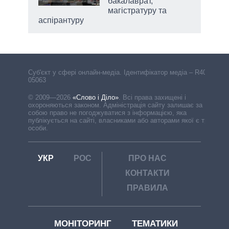
бакалаврат,
магістратуру та
аспірантуру
Cуб'єкт у сфері онлайн-медіа. Ідентифікатор медіа – R40-
05063
© 2009—2026
«Слово і Діло»
.
Всі права захищені і
охороняються законом. Адміністрація сайту залишає за
собою право не погоджуватися з інформацією, яка
публікується на сайті, власниками або авторами якої є треті
особи.
УКР
РОС
ПРО НАС
КОНТАКТИ
ПРАВИЛА
МОНІТОРИНГ
ТЕМАТИКИ