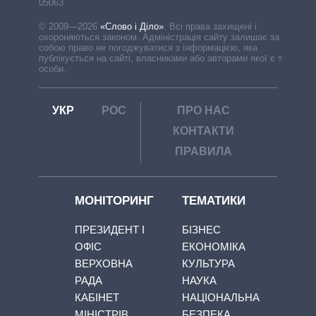
05063
© 2009—2026
«Слово і Діло»
.
Всі права захищені і
охороняються законом. Адміністрація сайту залишає за
собою право не погоджуватися з інформацією, яка
публікується на сайті, власниками або авторами якої є треті
особи.
УКР
РОС
ПРО НАС
КОНТАКТИ
ПРАВИЛА
МОНІТОРИНГ
ТЕМАТИКИ
ПРЕЗИДЕНТ І
БІЗНЕС
ОФІС
ЕКОНОМІКА
ВЕРХОВНА
КУЛЬТУРА
РАДА
НАУКА
КАБІНЕТ
НАЦІОНАЛЬНА
МІНІСТРІВ
БЕЗПЕКА