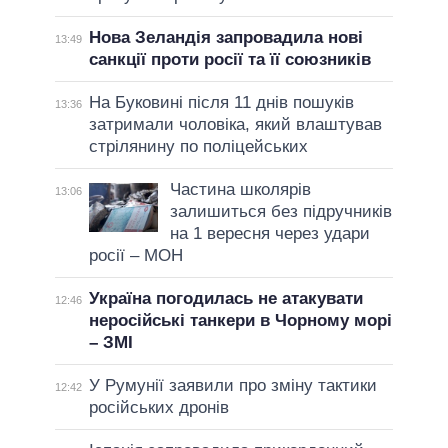
Нова Зеландія запровадила нові
13:49
санкції проти росії та її союзників
На Буковині після 11 днів пошуків
13:36
затримали чоловіка, який влаштував
стрілянину по поліцейських
Частина школярів
13:06
залишиться без підручників
на 1 вересня через удари
росії – МОН
Україна погодилась не атакувати
12:46
неросійські танкери в Чорному морі
– ЗМІ
У Румунії заявили про зміну тактики
12:42
російських дронів