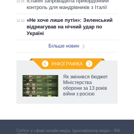
Іспанія запровадила прикордонний
12:26
контроль для мандрівників з Італії
«Не хоче лише путін»: Зеленський
12:10
відреагував на нічний удар по
Україні
Більше новин
ІНФОГРАФІКА
Як змінився бюджет
ть
Міністерства
оборони за 13 років
війни з росією
Cуб'єкт у сфері онлайн-медіа. Ідентифікатор медіа – R40-