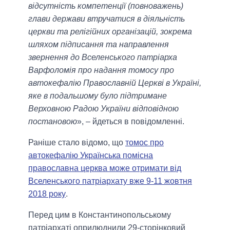
відсутність компетенції (повноважень)
глави держави втручатися в діяльність
церкви та релігійних організацій, зокрема
шляхом підписання та направлення
звернення до Вселенського патріарха
Варфоломія про надання томосу про
автокефалію Православній Церкві в Україні,
яке в подальшому було підтримане
Верховною Радою України відповідною
постановою
», – йдеться в повідомленні.
Раніше стало відомо, що
томос про
автокефалію Українська помісна
православна церква може отримати від
Вселенського патріархату вже 9-11 жовтня
2018 року
.
Перед цим в Константинопольському
патріархаті оприлюднили 29-сторінковий