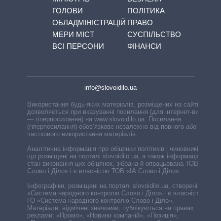
ГОЛОВИ
ПОЛІТИКА
ОБЛАДМІНІСТРАЦІЙ
ПРАВО
МЕРИ МІСТ
СУСПІЛЬСТВО
ВСІ ПЕРСОНИ
ФІНАНСИ
info@slovoidilo.ua
Використання будь-яких матеріалів, розміщених на сайті,
дозволяється при вказуванні посилання (для інтернет-видань
— гіперпосилання) на www.slovoidilo.ua. Посилання
(гіперпосилання) обов’язкове незалежно від повного або
часткового використання матеріалів.
Аналітична інформація про обіцянки політиків і чиновників,
що розміщені на порталі slovoidilo.ua, а також інформація про
стан виконання цих обіцянок, зібрана й опрацьована ТОВ «ІА
Слово і Діло» і є власністю ТОВ «ІА Слово і Діло».
Інфографіки, розміщені на порталі slovoidilo.ua, створені ГО
«Система народного контролю Слово і Діло» і є власністю
ГО «Система народного контролю Слово і Діло».
Матеріали, відмічені значками, публікуються на правах
реклами: «Промо», «Новини компаній», «Позиція»,