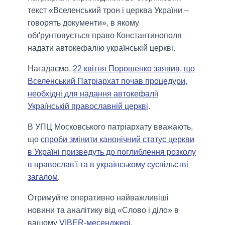
текст «Вселенський трон і церква України –
говорять документи», в якому
обґрунтовується право Константинополя
надати автокефалію українській церкві.
Нагадаємо,
22 квітня Порошенко заявив, що
Вселенський Патріархат почав процедури,
необхідні для надання автокефалії
Українській православній церкві
.
В УПЦ Московського патріархату вважають,
що
спроби змінити канонічний статус церкви
в Україні призведуть до поглиблення розколу
в православ'ї та в українському суспільстві
загалом
.
Отримуйте оперативно найважливіші
новини та аналітику від «Слово і діло» в
вашому
VIBER-месенджері
.