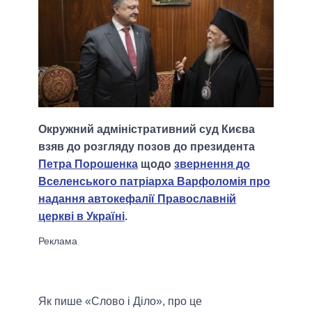
Окружний адміністративний суд Києва
взяв до розгляду позов до президента
Петра Порошенка
щодо
звернення до
Вселенського патріарха Варфоломія про
надання автокефалії Православній
церкві в Україні
.
Як пише «Слово і Діло», про це