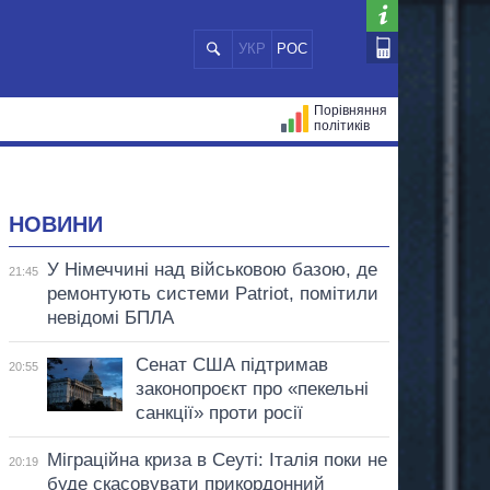
УКР
РОС
Порівняння
політиків
ЦІЙ
МЕРИ МІСТ
ВСІ ПЕРСОНИ
НОВИНИ
У Німеччині над військовою базою, де
21:45
ремонтують системи Patriot, помітили
невідомі БПЛА
Сенат США підтримав
20:55
законопроєкт про «пекельні
санкції» проти росії
Міграційна криза в Сеуті: Італія поки не
20:19
буде скасовувати прикордонний