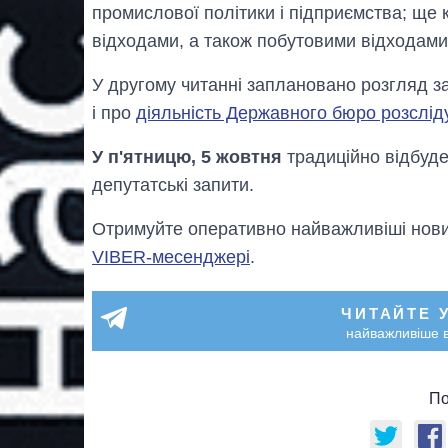
промислової політики і підприємства; ще 
відходами, а також побутовими відходами
У другому читанні заплановано розгляд з
і про
діяльність Державного бюро розслід
У п'ятницю, 5 жовтня
традиційно відбуде
депутатські запити.
Отримуйте оперативно найважливіші новин
VIBER-месенджері
.
ЧИТАЙТЕ 
найважливіше в
По