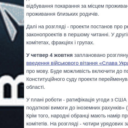
відбування покарання за місцем проживан
проживання близьких родичів.
Далі на розгляді - проекти постанов про 
законопроектів в першому читанні. У друг
комітетах, фракціях і групах.
У четвер 4 жовтня
заплановано розгляну
введення військового вітання «Слава Укра
про мову. Буде можливість включити до по
Конституційного суду проекти перейменув
області.
У плані роботи - ратифікація угоди з СШ
податкові вимоги до іноземних рахунків» (
Крім того, народні обранці мають намір п
комітетів. На розгляді - чотири урядових з