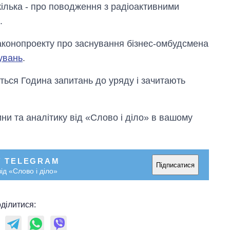
кілька - про поводження з радіоактивними
.
аконопроекту про заснування бізнес-омбудсмена
увань
.
ться Година запитань до уряду і зачитають
и та аналітику від «Слово і діло» в вашому
У TELEGRAM
Підписатися
ід «Слово і діло»
ділитися: