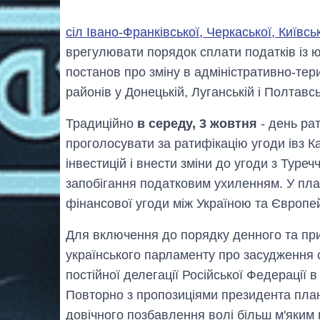
сіл Івано-Франківської, Черкаської, Київсь
врегулювати порядок сплати податків із ю
постанов про зміну в адміністративно-тер
районів у Донецькій, Луганській і Полтавс
Традиційно
в середу, 3 жовтня
- день ра
проголосувати за ратифікацію угоди івз К
інвестицій і внести зміни до угоди з Тур
запобігання податковим ухиленням. У пла
фінансової угоди між Україною та Європе
Для включення до порядку денного та при
українського парламенту про засудження
постійної делегації Російської Федерації
Повторно з пропозиціями президента план
довічного позбавлення волі більш м'яким