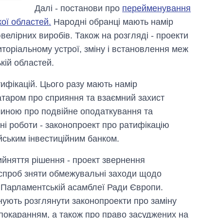
Далі - постанови про
перейменування
кої областей.
Народні обранці мають намір
велірних виробів. Також на розгляді - проекти
иторіальному устрої, зміну і встановлення меж
ькій областей.
тифікацій. Цього разу мають намір
атаром про сприяння та взаємний захист
еччиною про подвійне оподаткування та
ні роботи - законопроект про ратифікацію
йським інвестиційним банком.
йняття рішення - проект звернення
 спроб зняти обмежувальні заходи щодо
 в Парламентській асамблеї Ради Європи.
ують розглянути законопроекти про заміну
 покаранням, а також про право засуджених на