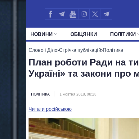
НОВИНИ
ОБIЦЯНКИ
ПОЛIТИКИ
УСІ ПОЛІТИКИ
ПРЕЗИДЕНТ І ОФ
Слово і Діло
›
Стрічка публікацій
›
Політика
План роботи Ради на т
Україні» та закони про 
ПОЛІТИКА
1 жовтня 2018, 08:28
Читати російською