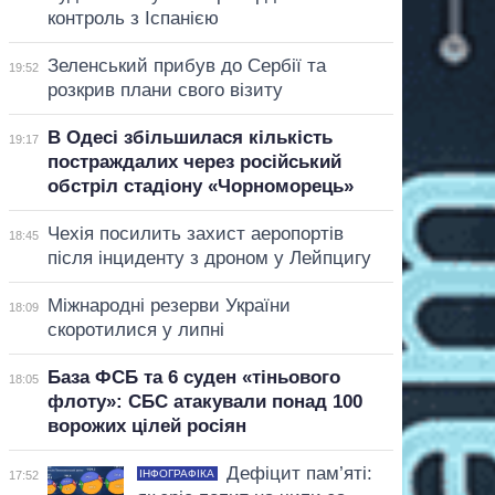
контроль з Іспанією
Зеленський прибув до Сербії та
19:52
розкрив плани свого візиту
В Одесі збільшилася кількість
19:17
постраждалих через російський
обстріл стадіону «Чорноморець»
Чехія посилить захист аеропортів
18:45
після інциденту з дроном у Лейпцигу
Міжнародні резерви України
18:09
скоротилися у липні
База ФСБ та 6 суден «тіньового
18:05
флоту»: СБС атакували понад 100
ворожих цілей росіян
Дефіцит пам’яті:
ІНФОГРАФІКА
17:52