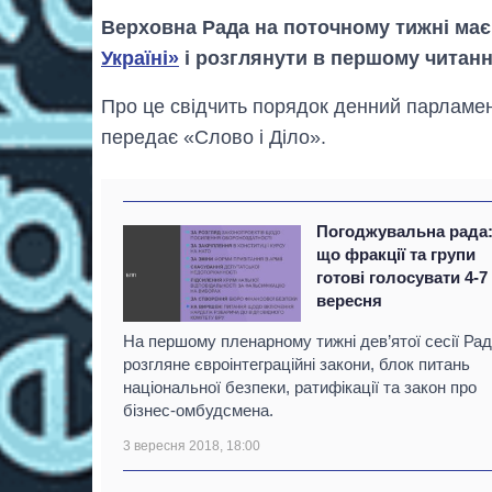
Верховна Рада на поточному тижні має
Україні»
і розглянути в першому читанні
Про це свідчить порядок денний парламент
передає «Слово і Діло».
Погоджувальна рада:
що фракції та групи
готові голосувати 4-7
вересня
На першому пленарному тижні дев’ятої сесії Ра
розгляне євроінтеграційні закони, блок питань
національної безпеки, ратифікації та закон про
бізнес-омбудсмена.
3 вересня 2018, 18:00