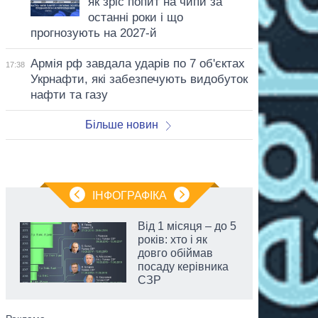
як зріс попит на чипи за
останні роки і що
прогнозують на 2027-й
Армія рф завдала ударів по 7 об'єктах
17:38
Укрнафти, які забезпечують видобуток
нафти та газу
Більше новин
ІНФОГРАФІКА
Від 1 місяця – до 5
років: хто і як
довго обіймав
посаду керівника
СЗР