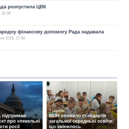
ада розпустила ЦВК
 16:38
ародну фінансову допомогу Рада надавала
ня 2018, 17:00
7 серпня
 підтримав
МОН оновило стандарти
кт про «пекельні
загальної середньої освіти:
оти росії
що змінилось