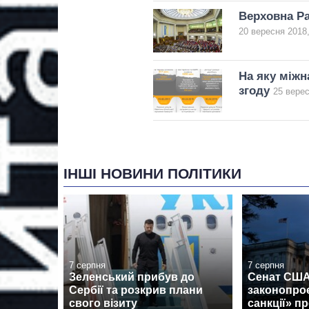
Верховна Р
20 вересня 2018,
На яку міжн
згоду
25 верес
ІНШІ НОВИНИ ПОЛІТИКИ
7 серпня
7 серпня
Зеленський прибув до
Сенат США
Сербії та розкрив плани
законопроє
свого візиту
санкції» пр