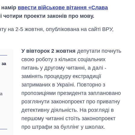
 намір
ввести військове вітання «Слава
 чотири проекти законів про мову.
у на 2-5 жовтня, опублікована на сайті ВРУ,
У вівторок 2 жовтня
депутати почнуть
свою роботу з кількох соціальних
 за
питань у другому читанні, а далі -
замінять процедуру екстрадиції
затриманих в Україні. Повторно з
пропозиціями президента заплановано
да
Дефіцит пам’яті:
розглянути законопроект про приватну
як зріс попит на
чипи за останні
детективну діяльність. На розгляді в
роки і що
першому читанні стоїть законопроект
прогнозують на
2027-й
про штрафи за буллінг у школах.