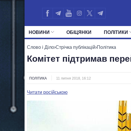
НОВИНИ
ОБIЦЯНКИ
ПОЛIТИКИ
УСІ ПОЛІТИКИ
ПРЕЗИДЕНТ І ОФ
Слово і Діло
›
Стрічка публікацій
›
Політика
Комітет підтримав пер
ПОЛІТИКА
11 липня 2018, 16:12
Читати російською