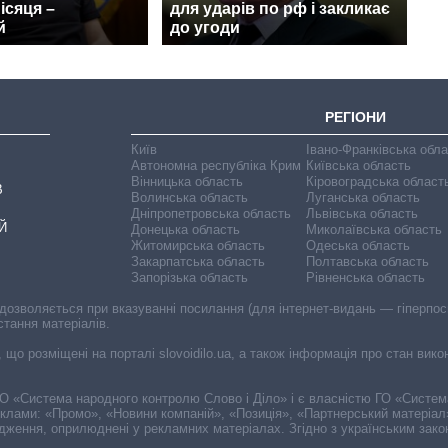
ісяця –
для ударів по рф і закликає
й
до угоди
РЕГІОНИ
Київ
Івано-Франківська обл
Автономна республіка Крим
Київська область
Вінницька область
Кіровоградська област
В
Волинська область
Луганська область
Дніпропетровська область
Львівська область
Й
Донецька область
Миколаївська область
Житомирська область
Одеська область
Закарпатська область
Полтавська область
Запорізька область
Рівненська область
 дозволяється при вказуванні посилання (для інтернет-видань — гіперпоси
стання матеріалів.
, що розміщені на порталі slovoidilo.ua, а також інформація про стан вик
і ГО «Система народного контролю Слово і Діло» і є власністю ГО «Систе
еклами: «Промо», «Новини компаній», «Позиція», «Партнерський матеріал
судження, оприлюднені у рекламних матеріалах. Згідно з українським зак