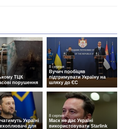
8 серпня
Вучич пообіцяв
ькому ТЦК
підтримувати Україну на
асові порушення
шляху до ЄС
8 серпня
чатимуть Україні
Маск не дає Україні
рехоплювачі для
використовувати Starlink