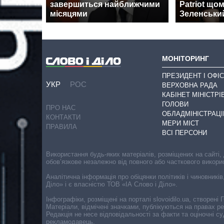
завершиться найближчими
Patriot щом
місяцями
Зеленськи
МОНІТОРИНГ
ПРЕЗИДЕНТ І ОФІС
УКР
РОС
ВЕРХОВНА РАДА
КАБІНЕТ МІНІСТРІ
ГОЛОВИ
ПРО НАС
ОБЛАДМІНІСТРАЦІ
КОНТАКТИ
МЕРИ МІСТ
ПРАВИЛА
ВСІ ПЕРСОНИ
Використання будь-яких матеріалів, розміщених на сайті,
обов’язкове незалежно від повного або часткового викори
Аналітична інформація про обіцянки політиків і чиновників
Діло» і є власністю ТОВ «ІА Слово і Діло».
Інфографіки, розміщені на порталі slovoidilo.ua, створен
Матеріали, відмічені значками, публікуються на правах р
Редакція не несе відповідальності за факти та оціночні 
рекламодавець.