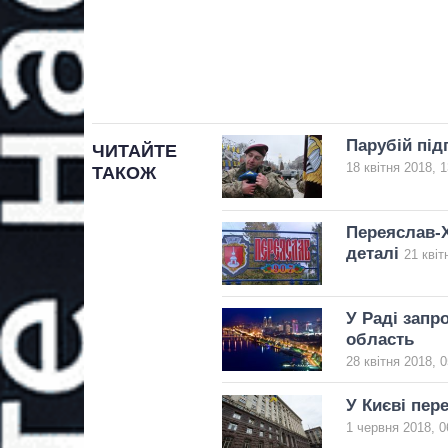
Парубій під
ЧИТАЙТЕ
18 квітня 2018, 1
ТАКОЖ
Переяслав-
деталі
21 квіт
У Раді запр
область
28 квітня 2018, 0
У Києві пер
1 червня 2018, 0