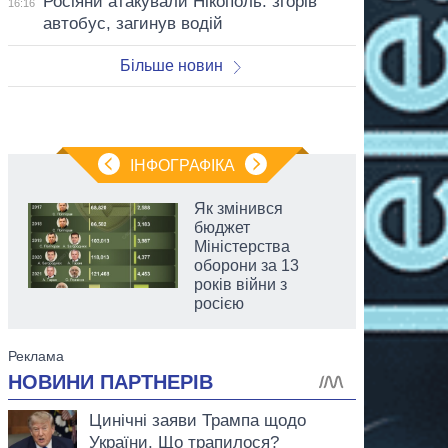
Росіяни атакували Нікополь: згорів
16:16
автобус, загинув водій
Більше новин
ІНФОГРАФІКА
Як змінився
бюджет
Міністерства
оборони за 13
років війни з
росією