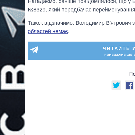
Нагадаємо, раніше повідомлялося, що у В
№8329, який передбачає перейменування Д
Також відзначимо, Володимир В'ятрович 
областей немає
.
ЧИТАЙТЕ 
найважливіше в
По