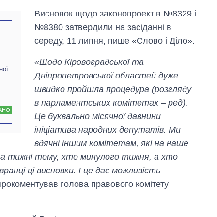
Висновок щодо законопроектів №8329 і
№8380 затвердили на засіданні в
середу, 11 липня, пише «Слово і Діло».
«
Щодо Кіровоградської та
ної
Дніпропетровської областей дуже
швидко пройшла процедура (розгляду
Скільки картоплі
в парламентських комітетах – ред).
вирощували в
АНО
Це буквально місячної давнини
Україні до і під час
великої війни
ініціатива народних депутатів. Ми
вдячні іншим комітетам, які на наше
два тижні тому, хто минулого тижня, а хто
ранці ці висновки. І це дає можливість
 прокоментував голова правового комітету