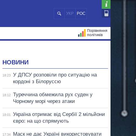
УКР
РОС
Порівняння
політиків
ЦІЙ
МЕРИ МІСТ
ВСІ ПЕРСОНИ
НОВИНИ
У ДПСУ розповіли про ситуацію на
18:23
кордоні з Білоруссю
Туреччина обмежила рух суден у
18:12
Чорному морі через атаки
Україна отримає від Сербії 2 мільйони
18:01
євро: на що спрямують
Маск не дає Україні використовувати
17:34