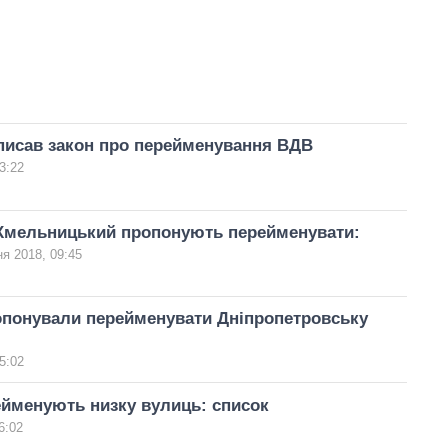
писав закон про перейменування ВДВ
3:22
Хмельницький пропонують перейменувати:
ня 2018, 09:45
опонували перейменувати Дніпропетровську
5:02
ейменують низку вулиць: список
6:02