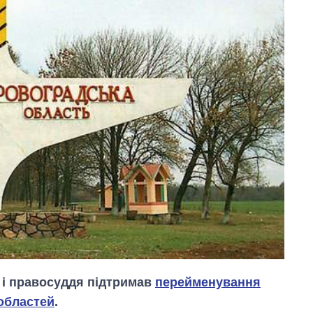
и і правосуддя підтримав
перейменування
 областей
.