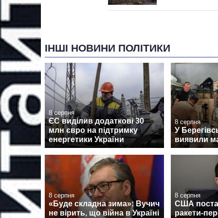
ІНШІ НОВИНИ ПОЛІТИКИ
8 серпня
ЄС виділив додаткові 30
8 серпня
млн євро на підтримку
У Берегівс
енергетики України
виявили м
8 серпня
8 серпня
«Буде складна зима»: Вучич
США поста
не вірить, що війна в Україні
ракети-пе