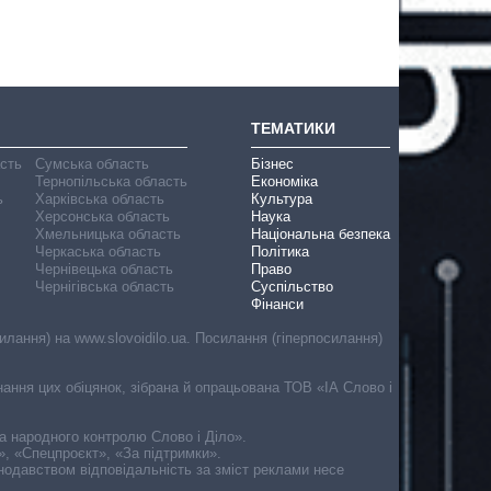
ТЕМАТИКИ
асть
Сумська область
Бізнес
Тернопільська область
Економіка
ь
Харківська область
Культура
Херсонська область
Наука
Хмельницька область
Національна безпека
Черкаська область
Політика
Чернівецька область
Право
Чернігівська область
Суспільство
Фінанси
лання) на www.slovoidilo.ua. Посилання (гіперпосилання)
онання цих обіцянок, зібрана й опрацьована ТОВ «ІА Слово і
ма народного контролю Слово і Діло».
», «Спецпроєкт», «За підтримки».
онодавством відповідальність за зміст реклами несе