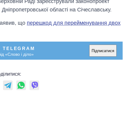
ерховній Раді зареєстрували законопроект
ніпропетровської області на Січеславську.
заявив, що
перешкод для перейменування двох
У TELEGRAM
Підписатися
ід «Слово і діло»
ділитися: