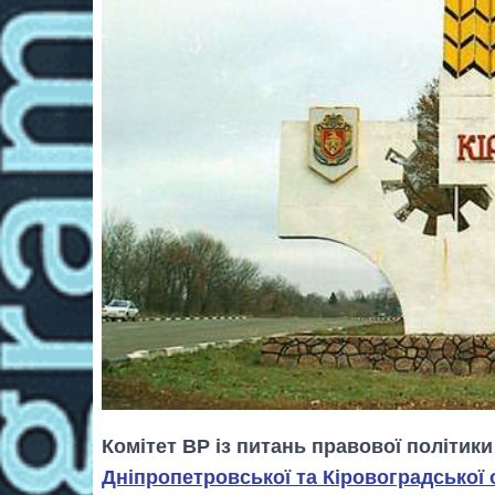
Комітет ВР із питань правової політик
Дніпропетровської та Кіровоградської