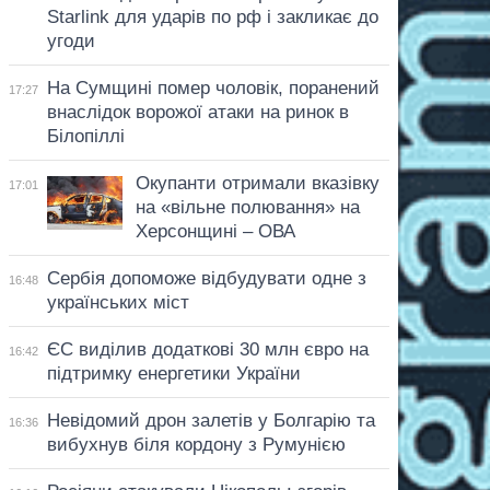
Starlink для ударів по рф і закликає до
угоди
На Сумщині помер чоловік, поранений
17:27
внаслідок ворожої атаки на ринок в
Білопіллі
Окупанти отримали вказівку
17:01
на «вільне полювання» на
Херсонщині – ОВА
Сербія допоможе відбудувати одне з
16:48
українських міст
ЄС виділив додаткові 30 млн євро на
16:42
підтримку енергетики України
Невідомий дрон залетів у Болгарію та
16:36
вибухнув біля кордону з Румунією