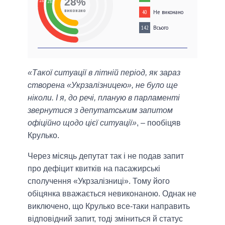
28%
28
28
виконано
Не виконано
40
Всього
142
«Такої ситуації в літній період, як зараз
створена «Укрзалізницею», не було ще
ніколи. І я, до речі, планую в парламенті
звернутися з депутатським запитом
офіційно щодо цієї ситуації»
, – пообіцяв
Крулько.
Через місяць депутат так і не подав запит
про дефіцит квитків на пасажирські
сполучення «Укрзалізниці». Тому його
обіцянка вважається невиконаною. Однак не
виключено, що Крулько все-таки направить
відповідний запит, тоді зміниться й статус