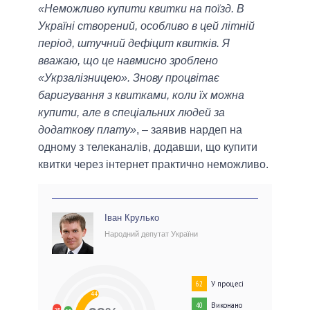
«Неможливо купити квитки на поїзд. В
Україні створений, особливо в цей літній
період, штучний дефіцит квитків. Я
вважаю, що це навмисно зроблено
«Укрзалізницею». Знову процвітає
баригування з квитками, коли їх можна
купити, але в спеціальних людей за
додаткову плату»
, – заявив нардеп на
одному з телеканалів, додавши, що купити
квитки через інтернет практично неможливо.
Іван Крулько
Народний депутат України
У процесі
62
44
Виконано
40