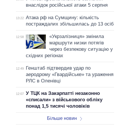
внаслідок російської атаки 5 серпня
Атака рф на Сумщину: кількість
13:22
постраждалих збільшилась до 13 осіб
«Укрзалізниця» змінила
12:58
маршрути низки потягів
через безпекову ситуацію у
східних регіонах
Генштаб підтвердив удар по
12:49
аеродрому «Гвардійське» та ураження
РЛС в Оленівці
У ТЦК на Закарпатті незаконно
12:07
«списали» з військового обліку
понад 1,5 тисячі чоловіків
Більше новин