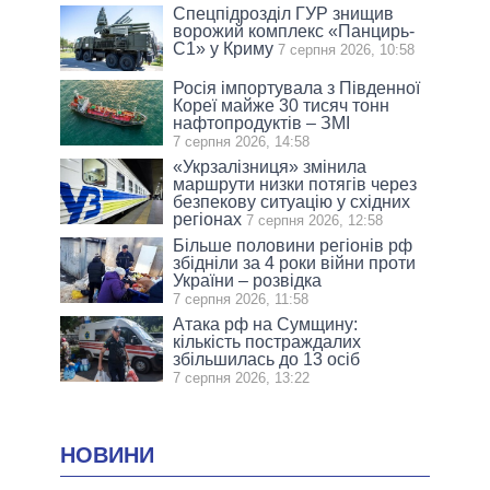
Спецпідрозділ ГУР знищив
ворожий комплекс «Панцирь-
С1» у Криму
7 серпня 2026, 10:58
Росія імпортувала з Південної
Кореї майже 30 тисяч тонн
нафтопродуктів – ЗМІ
7 серпня 2026, 14:58
«Укрзалізниця» змінила
маршрути низки потягів через
безпекову ситуацію у східних
регіонах
7 серпня 2026, 12:58
Більше половини регіонів рф
збідніли за 4 роки війни проти
України – розвідка
7 серпня 2026, 11:58
Атака рф на Сумщину:
кількість постраждалих
збільшилась до 13 осіб
7 серпня 2026, 13:22
НОВИНИ