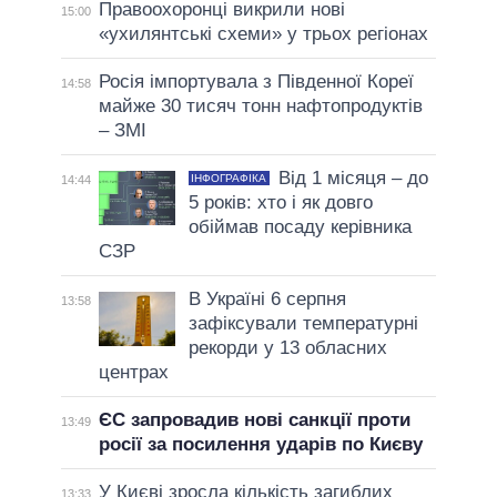
Правоохоронці викрили нові
15:00
«ухилянтські схеми» у трьох регіонах
Росія імпортувала з Південної Кореї
14:58
майже 30 тисяч тонн нафтопродуктів
– ЗМІ
Від 1 місяця – до
ІНФОГРАФІКА
14:44
5 років: хто і як довго
обіймав посаду керівника
СЗР
В Україні 6 серпня
13:58
зафіксували температурні
рекорди у 13 обласних
центрах
ЄС запровадив нові санкції проти
13:49
росії за посилення ударів по Києву
У Києві зросла кількість загиблих
13:33