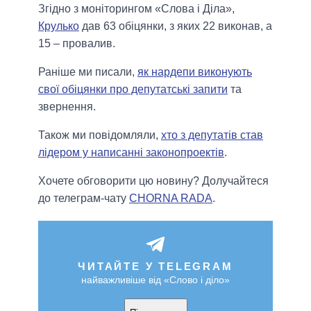
Згідно з моніторингом «Слова і Діла»,
Крулько
дав 63 обіцянки, з яких 22 виконав, а
15 – провалив.
Раніше ми писали,
як нардепи виконують
свої обіцянки про депутатські запити
та
звернення.
Також ми повідомляли,
хто з депутатів став
лідером у написанні законопроектів
.
Хочете обговорити цю новину? Долучайтеся
до телеграм-чату
CHORNA RADA
.
ЧИТАЙТЕ У TELEGRAM
найважливіше від «Слово і діло»