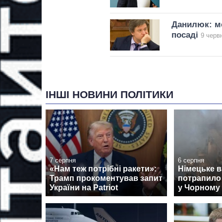
Данилюк: ме
посаді
9 черв
ІНШІ НОВИНИ ПОЛІТИКИ
7 серпня
6 серпня
«Нам теж потрібні ракети»:
Німецьке 
Трамп прокоментував запит
потрапило 
України на Patriot
у Чорному 