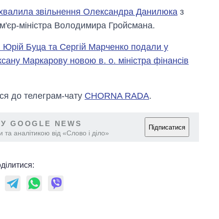
хвалила звільнення Олександра Данилюка
з
ем'єр-міністра Володимира Гройсмана.
в Юрій Буца та Сергій Марченко подали у
сану Маркарову новою в. о. міністра фінансів
ся до телеграм-чату
CHORNA RADA
.
 У GOOGLE NEWS
Підписатися
 та аналітикою від «Слово і діло»
ділитися: