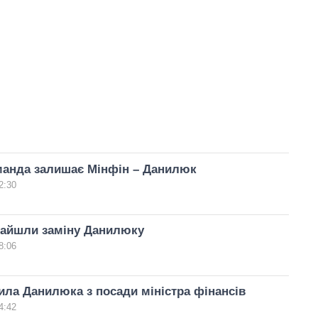
манда залишає Мінфін – Данилюк
2:30
найшли заміну Данилюку
8:06
ила Данилюка з посади міністра фінансів
4:42