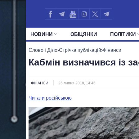
НОВИНИ
ОБIЦЯНКИ
ПОЛIТИКИ
УСІ ПОЛІТИКИ
ПРЕЗИДЕНТ І ОФ
Слово і Діло
›
Стрічка публікацій
›
Фінанси
Кабмін визначився із з
ФІНАНСИ
26 липня 2018, 14:46
Читати російською