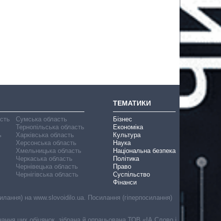
ТЕМАТИКИ
асть
Сумська область
Бізнес
Тернопільська область
Економіка
ь
Харківська область
Культура
Херсонська область
Наука
Хмельницька область
Національна безпека
Черкаська область
Політика
Чернівецька область
Право
Чернігівська область
Суспільство
Фінанси
лання) на www.slovoidilo.ua. Посилання (гіперпосилання)
онання цих обіцянок, зібрана й опрацьована ТОВ «ІА Слово і