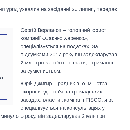
ня уряд ухвалив на засіданні 26 липня, передає
Сергій Верланов – головний юрист
компанії «Саєнко Харенко»,
спеціалізується на податках. За
підсумками 2017 року він задекларував
2 млн грн заробітної плати, отриманої
за сумісництвом.
 і
Юрій Джигир – радник в. о. міністра
охорони здоров'я на громадських
засадах, власник компанії FISCO, яка
Скільки картоплі
спеціалізується на консультаціях у
вирощували в
минулого року, він задекларував 2 млн грн
Україні до і під час
великої війни