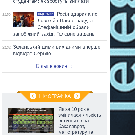
студентам: як зростуть виплати
Росія вдарила по
ПІДСУМКИ
22:53
Лозовій і Павлограду, а
Стефанішиній обрали
запобіжний захід. Головне за день
Зеленський цими вихідними вперше
22:32
відвідає Сербію
Більше новин
ІНФОГРАФІКА
Як за 10 років
змінилася кількість
вступників на
бакалаврат,
магістратуру та