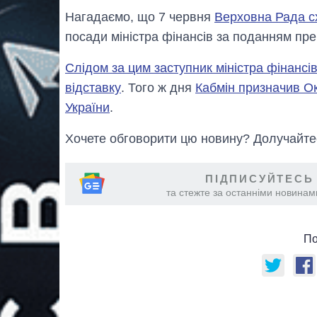
Нагадаємо, що 7 червня
Верховна Рада с
посади міністра фінансів за поданням пр
Слідом за цим заступник міністра фінансі
відставку
. Того ж дня
Кабмін призначив Ок
України
.
Хочете обговорити цю новину? Долучайте
ПІДПИСУЙТЕСЬ
та стежте за останніми новинами
По