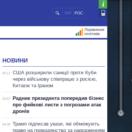
УКР
РОС
Порівняння
політиків
ЦІЙ
МЕРИ МІСТ
ВСІ ПЕРСОНИ
НОВИНИ
США розширили санкції проти Куби
05:17
через військову співпрацю з росією,
Китаєм та Іраном
Радник президента попередив бізнес
04:57
про фейкові листи з погрозами атак
дронів
Трамп підписав укази, які обмежують
04:39
право на громадянство за народженням