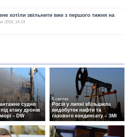
не хотіли звільнити вже з першого тижня на
ня 2018, 14:24
6 серпня
вантажне судно
Росія у липні збільшила
під атаку дронів
видобуток нафти та
морі – DW
газового конденсату – ЗМІ