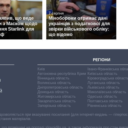
7 серпня
аявив, що веде
Міноборони отримає дані
и з Маском щодо
українців з податкової для
ня Starlink для
звірки військового обліку:
рф
що відомо
РЕГІОНИ
Київ
Івано-Франківська обл
Автономна республіка Крим
Київська область
Вінницька область
Кіровоградська област
В
Волинська область
Луганська область
Дніпропетровська область
Львівська область
Й
Донецька область
Миколаївська область
Житомирська область
Одеська область
Закарпатська область
Полтавська область
Запорізька область
Рівненська область
 дозволяється при вказуванні посилання (для інтернет-видань — гіперпоси
стання матеріалів.
, що розміщені на порталі slovoidilo.ua, а також інформація про стан вик