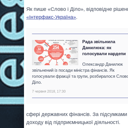
Як пише «Слово і Діло», відповідне рішен
«Інтерфакс-Україна»
.
Рада звільнила
Данилюка: як
голосували нардепи
Олександр Данилюк
звільнений із посади міністра фінансів. Як
голосували фракції та групи, розбиралося Слово
Діло.
7 червня 2018, 17:30
сфері державних фінансів. За підсумками 
доходу від підприємницької діяльності.