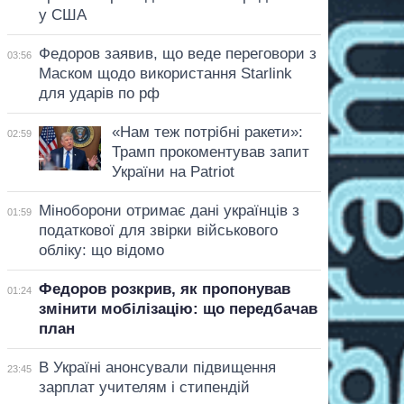
у США
Федоров заявив, що веде переговори з
03:56
Маском щодо використання Starlink
для ударів по рф
«Нам теж потрібні ракети»:
02:59
Трамп прокоментував запит
України на Patriot
Міноборони отримає дані українців з
01:59
податкової для звірки військового
обліку: що відомо
Федоров розкрив, як пропонував
01:24
змінити мобілізацію: що передбачав
план
В Україні анонсували підвищення
23:45
зарплат учителям і стипендій