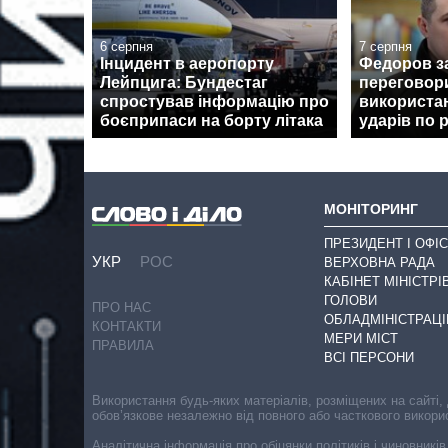
6 серпня
7 серпня
Інцидент в аеропорту
Федоров з
Лейпцига: Бундестаг
переговор
спростував інформацію про
використан
боєприпаси на борту літака
ударів по 
МОНІТОРИНГ
ПРЕЗИДЕНТ І ОФІС
УКР
РОС
ВЕРХОВНА РАДА
КАБІНЕТ МІНІСТРІ
ГОЛОВИ
ПРО НАС
ОБЛАДМІНІСТРАЦІ
КОНТАКТИ
МЕРИ МІСТ
ПРАВИЛА
ВСІ ПЕРСОНИ
Використання будь-яких матеріалів, розміщених на сайті,
обов’язкове незалежно від повного або часткового викори
Аналітична інформація про обіцянки політиків і чиновників