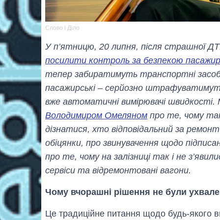
Слово і Діло
У п’ятницю, 20 липня, після страшної Д
посилити контроль за безпекою пасажир
тепер забиратимуть транспортні засоби
пасажирські – серйозно штрафуватимуть
вже автоматичні вимірювачі швидкості. 
Володимиром Омеляном
про те, чому так
дізнатися, хто відповідальний за ремонт
обіцянки, про звинувачення щодо підписан
про те, чому на залізниці так і не з’яв
сервіси та відремонтовані вагони.
Чому вчорашні рішення не були ухвале
Це традиційне питання щодо будь-якого ви