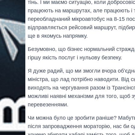
тінь. І ми маємо ситуацію, коли добросовіс
працюють на маршрутах, але працюють і та
переобладнаний мікроавтобус на 8-15 поса
відправляється рейсовий маршрут, підбира
ще в якомусь напрямку.
Безумовно, що бізнес нормальний стражда
гіршу якість послуг і нульову безпеку.
Я дуже радий, що ми змогли вчора об’єднат
міністра, що лад потрібно наводити. Від сь
виходять на чергування разом із Трансінс
можливі наявні механізми для того, щоб 
перевезеннями.
Чи можна було це зробити раніше? Мабуть
після запровадження мораторію, нас би о
хочемо збирати хабарі замість того, щоб 