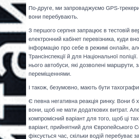
По-друге, ми запроваджуємо GPS-трекери д
вони перебувають.
З першого серпня запрацює в тестовій версі
електронний кабінет перевізника, куди вн
інформацію про себе в режимі онлайн, ал
Трансінспекції й для Національної поліції. 
нього автобуси, які дозволені маршрути,
переміщеннями.
І також, безумовно, мають бути тахографи
Є певна негативна реакція ринку. Вони б 
вони, щоб не мати додаткових витрат. Ал
компромісний варіант для того, щоб ці т
варіант, прийнятний для Європейського Со
фіксується час, скільки водій перебуває з