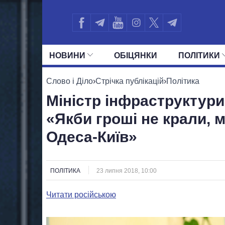
НОВИНИ
ОБIЦЯНКИ
ПОЛIТИКИ
УСІ ПОЛІТИКИ
ПРЕЗИДЕНТ І ОФ
Слово і Діло
›
Стрічка публікацій
›
Політика
Міністр інфраструктур
«Якби гроші не крали, 
Одеса-Київ»
ПОЛІТИКА
23 липня 2018, 10:00
Читати російською