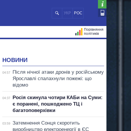
УКР
РОС
Порівняння
політиків
ЦІЙ
МЕРИ МІСТ
ВСІ ПЕРСОНИ
НОВИНИ
Після нічної атаки дронів у російському
04:57
Ярославлі спалахнули пожежі: що
відомо
Росія скинула чотири КАБи на Суми:
04:37
є поранені, пошкоджено ТЦ і
багатоповерхівки
Затемнення Сонця скоротить
03:59
виробництво електроенергії в ЄС