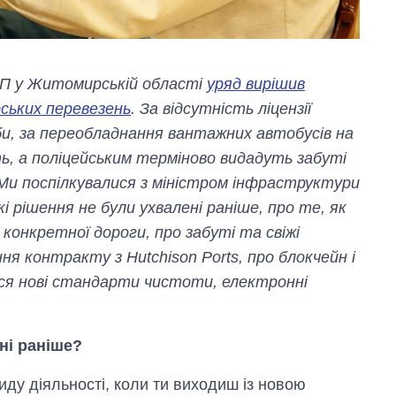
ТП у Житомирській області
уряд вирішив
ських перевезень
. За відсутність ліцензії
, за переобладнання вантажних автобусів на
, а поліцейським терміново видадуть забуті
Ми поспілкувалися з міністром інфраструктури
і рішення не були ухвалені раніше, про те, як
 конкретної дороги, про забуті та свіжі
ня контракту з Hutchison Ports, про блокчейн і
илися нові стандарти чистоти, електронні
Вісім масованих
ударів по Україні
ні раніше?
за літо: Київ та
область стали
ду діяльності, коли ти виходиш із новою
головною ціллю