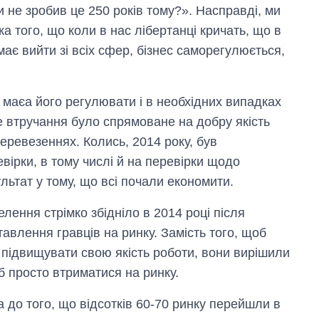
рф
 ти не зробив це 250 років тому?». Насправді, ми
а того, що коли в нас лібертанці кричать, що в
ає вийти зі всіх сфер, бізнес саморегулюється,
маєа його регулювати і в необхідних випадках
е втручання було спрямоване на добру якість
еревезеннях. Колись, 2014 року, був
вірки, в тому числі й на перевірки щодо
ьтат у тому, що всі почали економити.
елення стрімко збідніло в 2014 році після
тавлення гравців на ринку. Замість того, щоб
, підвищувати свою якість роботи, вони вирішили
 просто втриматися на ринку.
а до того, що відсотків 60-70 ринку перейшли в