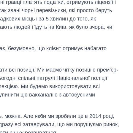
ні гравці платять податки, отримують ліцензії і
к звані чорні перевізники, які просто беруть
дкових місць і за 5 хвилин до того, як
ють людей і їдуть на Київ, як було вчора, чи
є, безумовно, що клієнт отримує набагато
и всі позиції. Ми маємо чітку позицію прем’єр-
огодні спільні патрулі Національної поліції
пекцією. Ми будемо використовувати всі
зупинити цю вакханалію з автобусними
, можна. Але якби ми зробили це в 2014 році,
дразу всі затаврували, що ми порушуємо ринок,
дати ринку розвиватися.