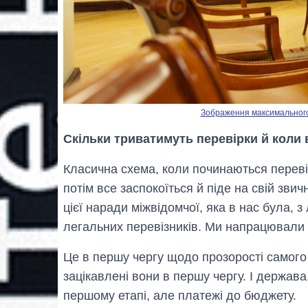
Зображення максимального р
Скільки триватимуть перевірки й коли
Класична схема, коли починаються переві
потім все заспокоїться й піде на свій зви
цієї наради міжвідомчої, яка в нас була, 
легальних перевізників. Ми напрацювали 
Це в першу чергу щодо прозорості самого 
зацікавлені вони в першу чергу. І держава
першому етапі, але платежі до бюджету.