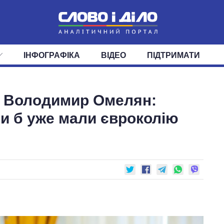
ІНФОГРАФІКА
ВІДЕО
ПІДТРИМАТИ
ІС
СТРІЧКА
ВЕРХОВНА РАДА
ПОДІЇ
СТАТТІ
КАБІНЕТ МІНІСТРІВ
ДУМКИ
ОГЛЯДИ
ГОЛОВИ ОБЛАДМІНІСТРА
ДАЙДЖЕСТИ
и Володимир Омелян:
ПОЛІТИКА
ДЕПУТАТИ
ЕКОНОМІКА
КОМІТЕТИ
СУСПІЛЬСТВО
ФРАКЦІЇ
ОКРУГИ
СВІТ
ми б уже мали євроколію