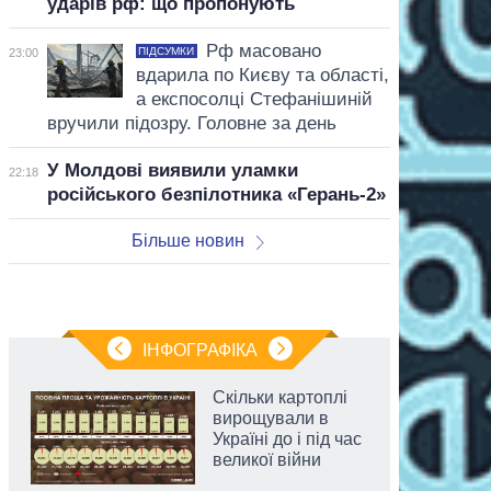
ударів рф: що пропонують
Рф масовано
ПІДСУМКИ
23:00
вдарила по Києву та області,
а експосолці Стефанішиній
вручили підозру. Головне за день
У Молдові виявили уламки
22:18
російського безпілотника «Герань-2»
Більше новин
ІНФОГРАФІКА
Скільки картоплі
вирощували в
Україні до і під час
великої війни