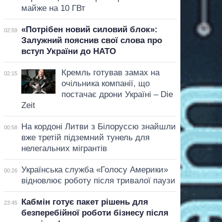
майже на 10 ГВт
«Потрібен новий силовий блок»:
02:59
Залужний пояснив свої слова про
вступ України до НАТО
Кремль готував замах на
02:15
очільника компанії, що
постачає дрони Україні – Die
Zeit
На кордоні Литви з Білоруссю знайшли
00:58
вже третій підземний тунель для
нелегальних мігрантів
Українська служба «Голосу Америки»
00:26
відновлює роботу після тривалої паузи
Кабмін готує пакет рішень для
23:45
безперебійної роботи бізнесу після