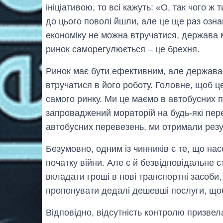
ініціативою, то всі кажуть: «О, так чого ж
до цього поволі йшли, але це ще раз ознак
економіку не можна втручатися, держава м
ринок саморегулюється – це брехня.
Ринок має бути ефективним, але держава 
втручатися в його роботу. Головне, щоб ц
самого ринку. Ми це маємо в автобусних п
запроваджений мораторій на будь-які пере
автобусних перевезень, ми отримали резул
Безумовно, одним із чинників є те, що нас
початку війни. Але є й безвідповідальне с
вкладати гроші в нові транспортні засоби
пропонувати дедалі дешевші послуги, щоб
Відповідно, відсутність контролю призвел