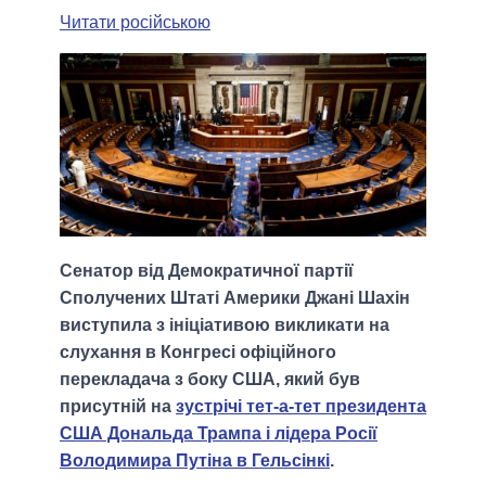
Читати російською
Сенатор від Демократичної партії
Сполучених Штаті Америки Джані Шахін
виступила з ініціативою викликати на
слухання в Конгресі офіційного
перекладача з боку США, який був
присутній на
зустрічі тет-а-тет президента
США Дональда Трампа і лідера Росії
Володимира Путіна в Гельсінкі
.