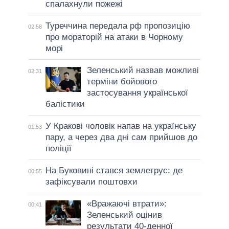
спалахнули пожежі
Туреччина передала рф пропозицію
02:58
про мораторій на атаки в Чорному
морі
Зеленський назвав можливі
02:31
терміни бойового
застосування української
балістики
У Кракові чоловік напав на українську
01:53
пару, а через два дні сам прийшов до
поліції
На Буковині стався землетрус: де
00:55
зафіксували поштовхи
«Вражаючі втрати»:
00:41
Зеленський оцінив
результати 40-денної