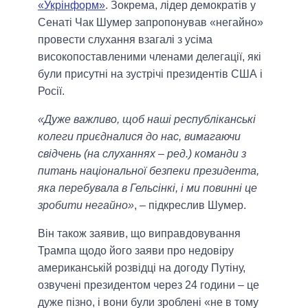
«Укрінформ»
. Зокрема, лідер демократів у
Сенаті Чак Шумер запропонував «негайно»
провести слухання взагалі з усіма
високопоставленими членами делегації, які
були присутні на зустрічі президентів США і
Росії.
«Дуже важливо, щоб наші республіканські
колеги приєдналися до нас, вимагаючи
свідчень (на слуханнях – ред.) команди з
питань національної безпеки президента,
яка перебувала в Гельсінкі, і ми повинні це
зробити негайно»
, – підкреслив Шумер.
Він також заявив, що виправдовування
Трампа щодо його заяви про недовіру
американській розвідці на догоду Путіну,
озвучені президентом через 24 години – це
дуже пізно, і вони були зроблені «не в тому