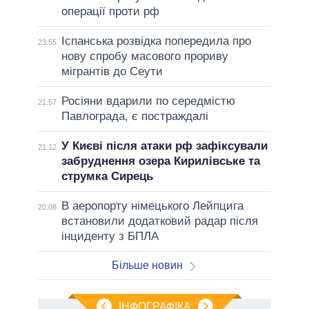
операції проти рф
Іспанська розвідка попередила про
23:55
нову спробу масового прориву
мігрантів до Сеути
Росіяни вдарили по середмістю
21:57
Павлограда, є постраждалі
У Києві після атаки рф зафіксували
21:12
забруднення озера Кирилівське та
струмка Сирець
В аеропорту німецького Лейпцига
20:08
встановили додатковий радар після
інциденту з БПЛА
Більше новин
ІНФОГРАФІКА