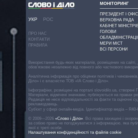
МОНІТОРИНГ
ПРЕЗИДЕНТ І ОФІС
УКР
РОС
ВЕРХОВНА РАДА
КАБІНЕТ МІНІСТРІ
ГОЛОВИ
ПРО НАС
ОБЛАДМІНІСТРАЦІ
КОНТАКТИ
МЕРИ МІСТ
ПРАВИЛА
ВСІ ПЕРСОНИ
Використання будь-яких матеріалів, розміщених на сайті,
обов’язкове незалежно від повного або часткового викори
Аналітична інформація про обіцянки політиків і чиновників
Діло» і є власністю ТОВ «ІА Слово і Діло».
Інфографіки, розміщені на порталі slovoidilo.ua, створен
Матеріали, відмічені значками, публікуються на правах р
Редакція не несе відповідальності за факти та оціночні 
рекламодавець.
Cуб'єкт у сфері онлайн-медіа. Ідентифікатор медіа – R40
© 2009—2026
«Слово і Діло»
.
Всі права захищені і охоро
за собою право не погоджуватися з інформацією, яка публ
якої є треті особи.
Налаштування конфіденційності та файлів cookie