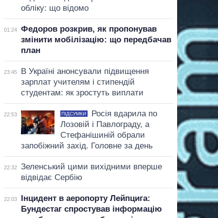
обліку: що відомо
Федоров розкрив, як пропонував
01:24
змінити мобілізацію: що передбачав
план
В Україні анонсували підвищення
23:45
зарплат учителям і стипендій
студентам: як зростуть виплати
Росія вдарила по
ПІДСУМКИ
22:53
Лозовій і Павлограду, а
Стефанішиній обрали
запобіжний захід. Головне за день
Зеленський цими вихідними вперше
22:32
відвідає Сербію
Інцидент в аеропорту Лейпцига:
22:03
Бундестаг спростував інформацію