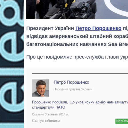
Президент України
Петро Порошенко
пі
відвідав американський штабний корабе
багатонаціональних навчаннях Sea Bree
Про це повідомляє прес-служба глави укр
Петро Порошенко
Народний депутат України
Порошенко пообіцяв, що українську армію навчатимуть
стандартами НАТО
Сказано 3 жовтня 2014 р.
Статус обіцянки:
ВИКОН