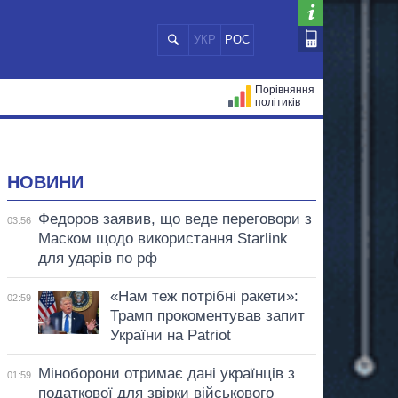
УКР
РОС
Порівняння
політиків
ЦІЙ
МЕРИ МІСТ
ВСІ ПЕРСОНИ
НОВИНИ
Федоров заявив, що веде переговори з
03:56
Маском щодо використання Starlink
для ударів по рф
«Нам теж потрібні ракети»:
02:59
Трамп прокоментував запит
України на Patriot
Міноборони отримає дані українців з
01:59
податкової для звірки військового