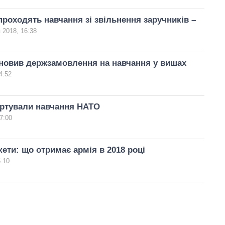
проходять навчання зі звільнення заручників –
 2018, 16:38
новив держзамовлення на навчання у вишах
4:52
артували навчання НАТО
7:00
кети: що отримає армія в 2018 році
5:10