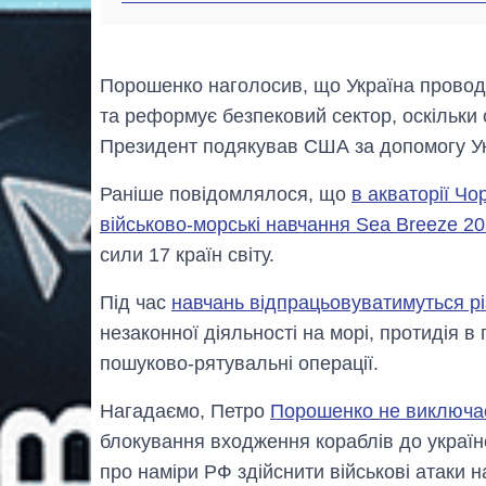
Порошенко наголосив, що Україна прово
та реформує безпековий сектор, оскільки
Президент подякував США за допомогу Ук
Раніше повідомлялося, що
в акваторії Ч
військово-морські навчання Sea Breeze 2
сили 17 країн світу.
Під час
навчань відпрацьовуватимуться р
незаконної діяльності на морі, протидія в 
пошуково-рятувальні операції.
Нагадаємо, Петро
Порошенко не виключає
блокування входження кораблів до українс
про наміри РФ здійснити військові атаки н