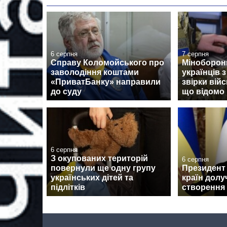
6 серпня
7 серпня
Справу Коломойського про
Міноборон
заволодіння коштами
українців 
«ПриватБанку» направили
звірки вій
до суду
що відомо
6 серпня
З окупованих територій
6 серпня
повернули ще одну групу
Президент 
українських дітей та
країн долу
підлітків
створення