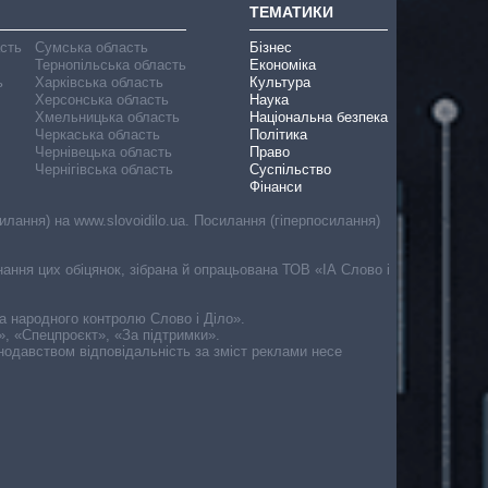
ТЕМАТИКИ
асть
Сумська область
Бізнес
Тернопільська область
Економіка
ь
Харківська область
Культура
Херсонська область
Наука
Хмельницька область
Національна безпека
Черкаська область
Політика
Чернівецька область
Право
Чернігівська область
Суспільство
Фінанси
лання) на www.slovoidilo.ua. Посилання (гіперпосилання)
онання цих обіцянок, зібрана й опрацьована ТОВ «ІА Слово і
ма народного контролю Слово і Діло».
», «Спецпроєкт», «За підтримки».
онодавством відповідальність за зміст реклами несе