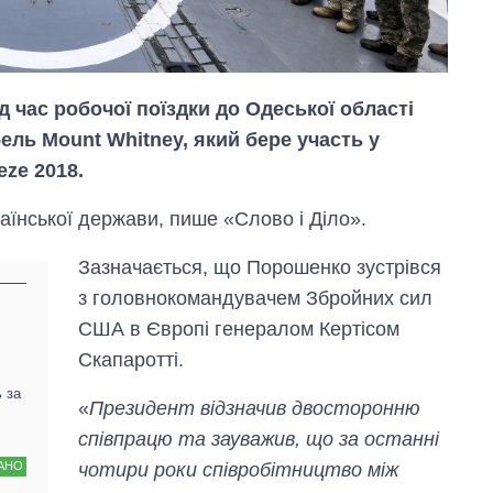
д час робочої поїздки до Одеської області
ль Mount Whitney, який бере участь у
ze 2018.
аїнської держави, пише «Слово і Діло».
Зазначається, що Порошенко зустрівся
з головнокомандувачем Збройних сил
США в Європі генералом Кертісом
Скапаротті.
 за
Як змінився
«
Президент відзначив двосторонню
бюджет
співпрацю та зауважив, що за останні
Міністерства
оборони за 13
чотири роки співробітництво між
АНО
років війни з