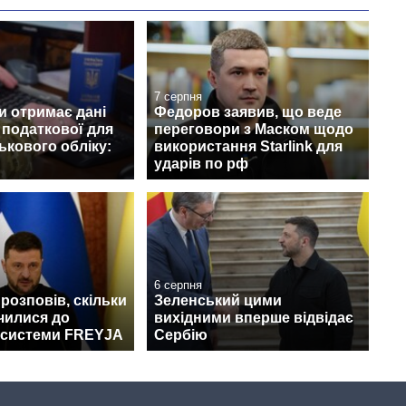
7 серпня
и отримає дані
Федоров заявив, що веде
з податкової для
переговори з Маском щодо
ськового обліку:
використання Starlink для
ударів по рф
6 серпня
розповів, скільки
Зеленський цими
чилися до
вихідними вперше відвідає
 системи FREYJA
Сербію