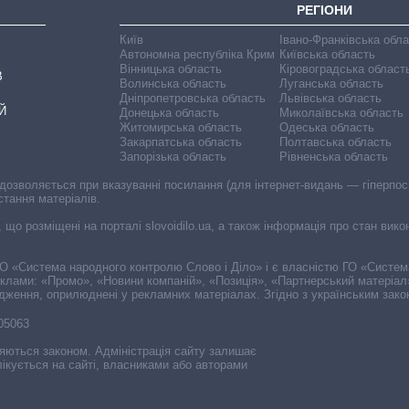
РЕГІОНИ
Київ
Івано-Франківська обл
Автономна республіка Крим
Київська область
Вінницька область
Кіровоградська област
В
Волинська область
Луганська область
Дніпропетровська область
Львівська область
Й
Донецька область
Миколаївська область
Житомирська область
Одеська область
Закарпатська область
Полтавська область
Запорізька область
Рівненська область
 дозволяється при вказуванні посилання (для інтернет-видань — гіперпоси
стання матеріалів.
, що розміщені на порталі slovoidilo.ua, а також інформація про стан вик
і ГО «Система народного контролю Слово і Діло» і є власністю ГО «Систе
еклами: «Промо», «Новини компаній», «Позиція», «Партнерський матеріал
судження, оприлюднені у рекламних матеріалах. Згідно з українським зак
-05063
няються законом. Адміністрація сайту залишає
ікується на сайті, власниками або авторами