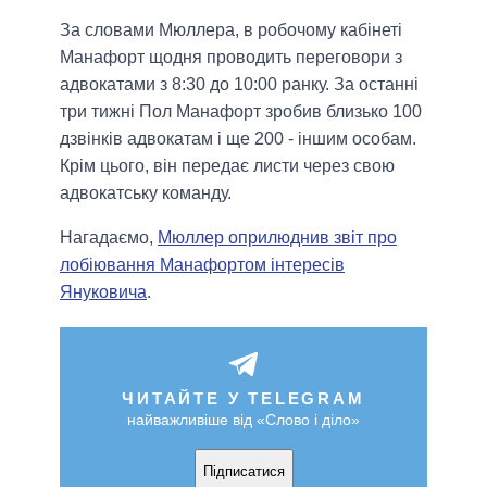
За словами Мюллера, в робочому кабінеті
Манафорт щодня проводить переговори з
адвокатами з 8:30 до 10:00 ранку. За останні
три тижні Пол Манафорт зробив близько 100
дзвінків адвокатам і ще 200 - іншим особам.
Крім цього, він передає листи через свою
адвокатську команду.
Нагадаємо,
Мюллер оприлюднив звіт про
лобіювання Манафортом інтересів
Януковича
.
ЧИТАЙТЕ У TELEGRAM
найважливіше від «Слово і діло»
Підписатися