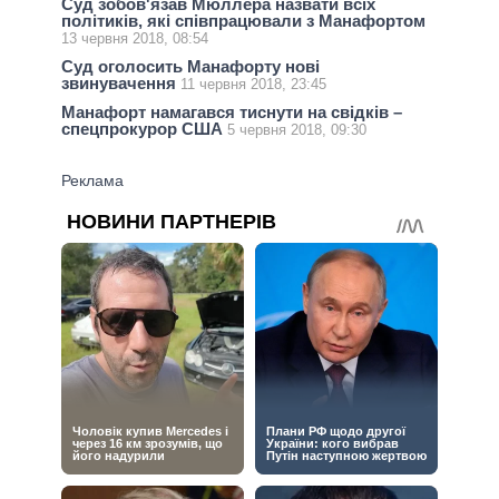
Суд зобов'язав Мюллера назвати всіх
політиків, які співпрацювали з Манафортом
13 червня 2018, 08:54
Суд оголосить Манафорту нові
звинувачення
11 червня 2018, 23:45
Манафорт намагався тиснути на свідків –
спецпрокурор США
5 червня 2018, 09:30