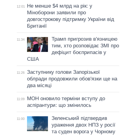
Не менше $4 млрд на рік: у
12:01
Міноборони заявили про
довгострокову підтримку України від
Британії
Трамп пригрозив в'язницею
11:34
тим, хто розповідає ЗМІ про
дефіцит боєприпасів у
США
Заступнику голови Запорізької
11:26
облради продовжили обов'язки ще на
два місяці
МОН оновило терміни вступу до
11:09
аспірантури: що змінилось
Зеленський підтвердив
11:00
ураження двох НПЗ у росії
та суден ворога у Чорному