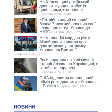
На Херсонщині російський
дрон атакував автобус із
цивільними, є поранені
6 серпня 2026, 09:49
«Потрібен новий силовий
блок»: Залужний пояснив свої
слова про вступ України до
НАТО
6 серпня 2026, 02:59
Не менше $4 млрд на рік: у
Міноборони заявили про
довгострокову підтримку
України від Британії
6 серпня 2026, 12:01
Росія вдарила по залізничній
станції Лозова на Харківщині, є
загиблі та поранені
6 серпня 2026, 10:10
США відновили повноцінний
обмін розвідданими з Україною
– Politico
6 серпня 2026, 09:12
НОВИНИ