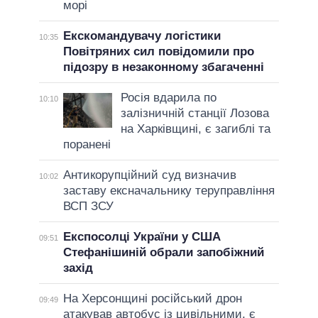
морі
Екскомандувачу логістики
10:35
Повітряних сил повідомили про
підозру в незаконному збагаченні
Росія вдарила по
10:10
залізничній станції Лозова
на Харківщині, є загиблі та
поранені
Антикорупційний суд визначив
10:02
заставу ексначальнику теруправління
ВСП ЗСУ
Експосолці України у США
09:51
Стефанішиній обрали запобіжний
захід
На Херсонщині російський дрон
09:49
атакував автобус із цивільними, є