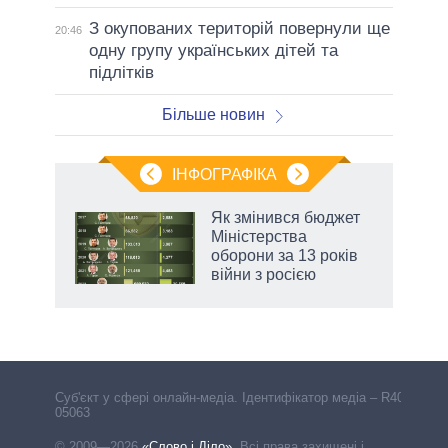
З окупованих територій повернули ще
20:46
одну групу українських дітей та
підлітків
Більше новин
ІНФОГРАФІКА
Як змінився бюджет
 за
Міністерства
асть
оборони за 13 років
війни з росією
аспі
Cуб'єкт у сфері онлайн-медіа. Ідентифікатор медіа – R40-
05063
© 2009—2026
«Слово і Діло»
.
Всі права захищені і