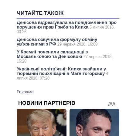
ЧИТАЙТЕ ТАКОЖ
Денісова відреагувала на повідомлення про
порушення прав Гриба та Клиха
5 липня 2018,
00:26
Денісова озвучила формулу обміну
ув'язненими з РФ
29 червня 2018, 16:00
У Кремлі пояснили складнощі з
Москальковою та Денісовою
27 червня 2018,
15:20
Українські політв’язні: Клиха знайшли у
тюремній психлікарні в Магнітогорську
4
липня 2018, 07:20