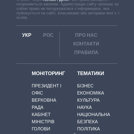
охороняються законом. Адміністрація сайту залишає за
собою право не погоджуватися з інформацією, яка
публікується на сайті, власниками або авторами якої є треті
особи.
УКР
РОС
ПРО НАС
КОНТАКТИ
ПРАВИЛА
МОНІТОРИНГ
ТЕМАТИКИ
ПРЕЗИДЕНТ І
БІЗНЕС
ОФІС
ЕКОНОМІКА
ВЕРХОВНА
КУЛЬТУРА
РАДА
НАУКА
КАБІНЕТ
НАЦІОНАЛЬНА
МІНІСТРІВ
БЕЗПЕКА
ГОЛОВИ
ПОЛІТИКА