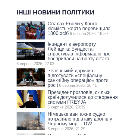
ІНШІ НОВИНИ ПОЛІТИКИ
Спалах Еболи у Конго:
кількість жертв перевищила
1800 осіб
6 серпня 2026, 18:50
Інцидент в аеропорту
Лейпцига: Бундестаг
спростував інформацію про
боєприпаси на борту літака
6 серпня 2026, 22:03
Зеленський доручив
підготувати «спеціальну
санкційну операцію» проти
росії
6 серпня 2026, 20:41
Президент розповів, скільки
країн долучилися до створення
системи FREYJA
6 серпня 2026, 20:39
Німецьке вантажне судно
потрапило під атаку дронів у
Чорному морі – DW
6 серпня 2026, 21:29