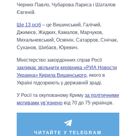
Черних Павло, Чубарова Лариса і Шаталов
Євгеній.
Ще 13 осіб
– це Вишинський, Галічий,
Джимієв, Жидких, Камалов, Марчуков,
Михальчевський, Осмінін, Сатарров, Сінічак,
Суханов, Шибаєв, Юревич.
Міністерство закордонних справ Росії
закликає звільнити керівника «РИА Новости
Украина» Кирила Вишинського
, якого в
Україні підозрюють у державній зраді.
У Росії та окупованому Криму
за політичними
мотивами ув’язнено
від 70 до 75 українців.
ЧИТАЙТЕ У TELEGRAM