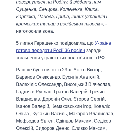
повернутися на Родіну, й віддати нам
Сущенка, Сенцова, Кольченка, Клиха,
Карпюка, Панова, Гриба, інших українців і
кримських татар з російських тюрем»
, -
наголосила вона.
5 липня Геращенко повідомила, що
Україна
готова передати Росії 36 росіян
заради
звільнення українських політв’язнів з РФ.
Раніше був список із 23-х: Агєєв Віктор,
Баранов Олександр, Бусигін Анатолій,
Валехідіс Олександр, Висоцький В'ячеслав,
Гаджиєв Руслан, Гратов Валерій, Гречин
Владислав, Доронін Олег, Єгоров Сергій,
Іванов Валерій, Кемаковський Ігор, Коваліс
Ольга , Кусакин Василь, Макаров Владислав,
Мефьодов Євген, Одінцов Максим, Седіков
Олексій, Сидоров Денис, Сливко Максим,