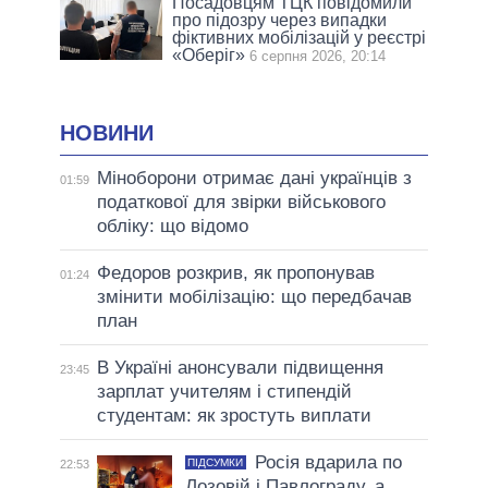
Посадовцям ТЦК повідомили
про підозру через випадки
фіктивних мобілізацій у реєстрі
«Оберіг»
6 серпня 2026, 20:14
НОВИНИ
Міноборони отримає дані українців з
01:59
податкової для звірки військового
обліку: що відомо
Федоров розкрив, як пропонував
01:24
змінити мобілізацію: що передбачав
план
В Україні анонсували підвищення
23:45
зарплат учителям і стипендій
студентам: як зростуть виплати
Росія вдарила по
ПІДСУМКИ
22:53
Лозовій і Павлограду, а