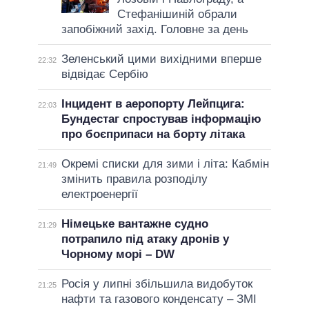
Стефанішиній обрали
запобіжний захід. Головне за день
Зеленський цими вихідними вперше
22:32
відвідає Сербію
Інцидент в аеропорту Лейпцига:
22:03
Бундестаг спростував інформацію
про боєприпаси на борту літака
Окремі списки для зими і літа: Кабмін
21:49
змінить правила розподілу
електроенергії
Німецьке вантажне судно
21:29
потрапило під атаку дронів у
Чорному морі – DW
Росія у липні збільшила видобуток
21:25
нафти та газового конденсату – ЗМІ