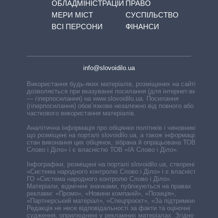
ОБЛАДМІНІСТРАЦІЙ
ПРАВО
МЕРИ МІСТ
СУСПІЛЬСТВО
ВСІ ПЕРСОНИ
ФІНАНСИ
info@slovoidilo.ua
Використання будь-яких матеріалів, розміщених на сайті,
дозволяється при вказуванні посилання (для інтернет-видань
— гіперпосилання) на www.slovoidilo.ua. Посилання
(гіперпосилання) обов’язкове незалежно від повного або
часткового використання матеріалів.
Аналітична інформація про обіцянки політиків і чиновників,
що розміщені на порталі slovoidilo.ua, а також інформація про
стан виконання цих обіцянок, зібрана й опрацьована ТОВ «ІА
Слово і Діло» і є власністю ТОВ «ІА Слово і Діло».
Інфографіки, розміщені на порталі slovoidilo.ua, створені ГО
«Система народного контролю Слово і Діло» і є власністю
ГО «Система народного контролю Слово і Діло».
Матеріали, відмічені значками, публікуються на правах
реклами: «Промо», «Новини компаній», «Позиція»,
«Партнерський матеріал», «Спецпроєкт», «За підтримки».
Редакція не несе відповідальності за факти та оціночні
судження, оприлюднені у рекламних матеріалах. Згідно з