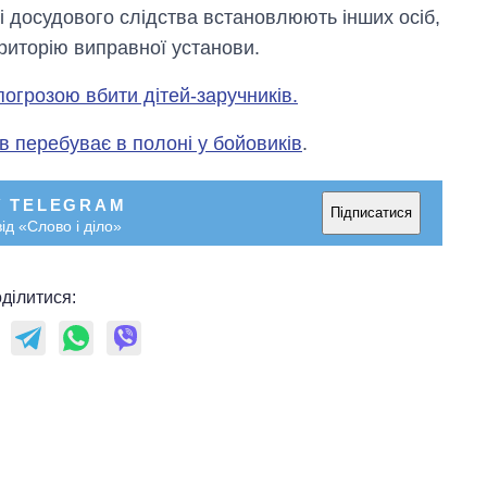
і досудового слідства встановлюють інших осіб,
риторію виправної установи.
погрозою вбити дітей-заручників.
ів перебуває в полоні у бойовиків
.
У TELEGRAM
Підписатися
ід «Слово і діло»
ділитися: