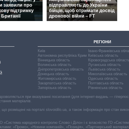
и заявили про
відправляють до України
кову підтримку
бійців, щоб отримати досвід
 Британії
дронової війни – FT
РЕГІОНИ
Київ
Івано-Франківська обл
Автономна республіка Крим
Київська область
Вінницька область
Кіровоградська област
В
Волинська область
Луганська область
Дніпропетровська область
Львівська область
Й
Донецька область
Миколаївська область
Житомирська область
Одеська область
Закарпатська область
Полтавська область
Запорізька область
Рівненська область
 дозволяється при вказуванні посилання (для інтернет-видань — гіперпоси
стання матеріалів.
, що розміщені на порталі slovoidilo.ua, а також інформація про стан вик
і ГО «Система народного контролю Слово і Діло» і є власністю ГО «Систе
еклами: «Промо», «Новини компаній», «Позиція», «Партнерський матеріал