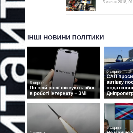
5 липня 2018, 01
ІНШІ НОВИНИ ПОЛІТИКИ
6 серпня
САП проси
автівку по
6 серпня
По всій росії фіксують збої
податково
в роботі інтернету – ЗМІ
Дніпропет
6 серпня
Не менше $