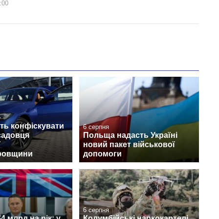
:00
ть конфіскувати
6 серпня
садовця
Польща надасть Україні
ї
новий пакет військової
ровщини
допомоги
6 серпня
4 млрд на рік: у
Колумбійські наркокартелі