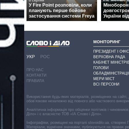
6 серпня
У Fire Point розповіли, коли
Міноборон
планують перше бойове
довгостро
застосування системи Freya
України від
МОНІТОРИНГ
ПРЕЗИДЕНТ І ОФІС
УКР
РОС
ВЕРХОВНА РАДА
КАБІНЕТ МІНІСТРІ
ГОЛОВИ
ПРО НАС
ОБЛАДМІНІСТРАЦІ
КОНТАКТИ
МЕРИ МІСТ
ПРАВИЛА
ВСІ ПЕРСОНИ
Використання будь-яких матеріалів, розміщених на сайті,
обов’язкове незалежно від повного або часткового викори
Аналітична інформація про обіцянки політиків і чиновників
Діло» і є власністю ТОВ «ІА Слово і Діло».
Інфографіки, розміщені на порталі slovoidilo.ua, створен
Матеріали, відмічені значками, публікуються на правах р