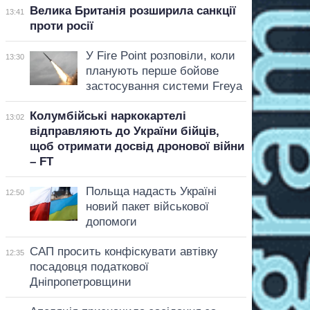
Велика Британія розширила санкції
13:41
проти росії
У Fire Point розповіли, коли
13:30
планують перше бойове
застосування системи Freya
Колумбійські наркокартелі
13:02
відправляють до України бійців,
щоб отримати досвід дронової війни
– FT
Польща надасть Україні
12:50
новий пакет військової
допомоги
САП просить конфіскувати автівку
12:35
посадовця податкової
Дніпропетровщини