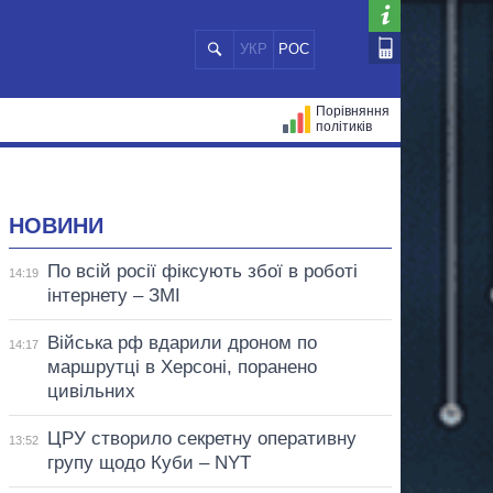
УКР
РОС
Порівняння
політиків
ЦІЙ
МЕРИ МІСТ
ВСІ ПЕРСОНИ
НОВИНИ
По всій росії фіксують збої в роботі
14:19
інтернету – ЗМІ
Війська рф вдарили дроном по
14:17
маршрутці в Херсоні, поранено
цивільних
ЦРУ створило секретну оперативну
13:52
групу щодо Куби – NYT