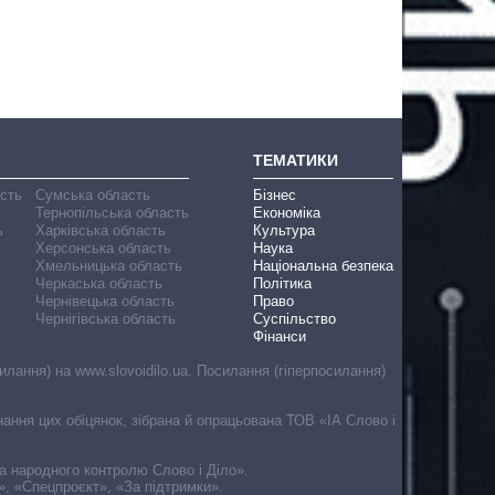
ТЕМАТИКИ
асть
Сумська область
Бізнес
Тернопільська область
Економіка
ь
Харківська область
Культура
Херсонська область
Наука
Хмельницька область
Національна безпека
Черкаська область
Політика
Чернівецька область
Право
Чернігівська область
Суспільство
Фінанси
лання) на www.slovoidilo.ua. Посилання (гіперпосилання)
онання цих обіцянок, зібрана й опрацьована ТОВ «ІА Слово і
ма народного контролю Слово і Діло».
», «Спецпроєкт», «За підтримки».