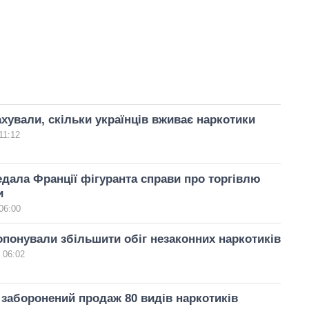
хували, скільки українців вживає наркотики
11:12
едала Франції фігуранта справи про торгівлю
и
06:00
понували збільшити обіг незаконних наркотиків
 06:02
е заборонений продаж 80 видів наркотиків