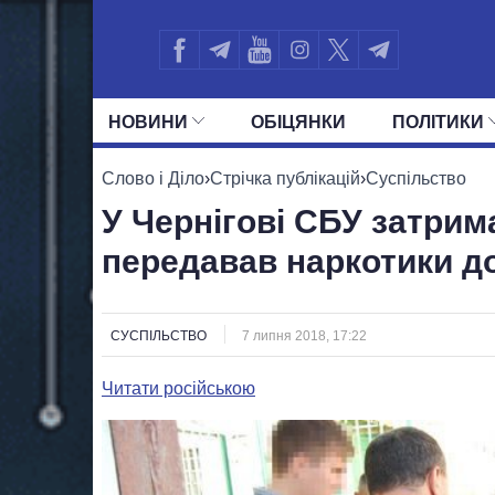
НОВИНИ
ОБIЦЯНКИ
ПОЛIТИКИ
УСІ ПОЛІТИКИ
ПРЕЗИДЕНТ І ОФ
Слово і Діло
›
Стрічка публікацій
›
Суспільство
У Чернігові СБУ затрим
передавав наркотики д
СУСПІЛЬСТВО
7 липня 2018, 17:22
Читати російською