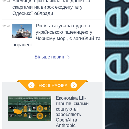
Апеляція призначила засідання за
12:24
скаргами на вирок ексдепутату
Одеської облради
Росія атакувала судно з
12:20
українською пшеницею у
Чорному морі, є загиблий та
поранені
Більше новин
ІНФОГРАФІКА
Економіка ШІ-
гігантів: скільки
коштують і
заробляють
OpenAI та
Anthropic