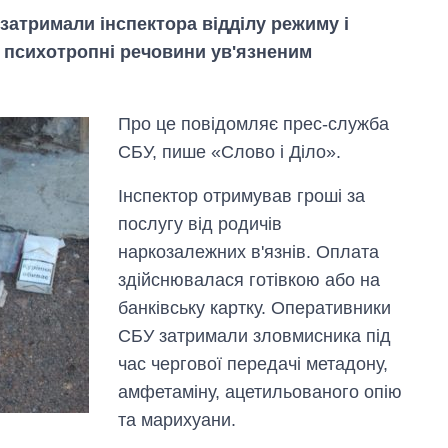
затримали інспектора відділу режиму і
а психотропні речовини ув'язненим
Про це повідомляє прес-служба
СБУ, пише «Слово і Діло».
Інспектор отримував гроші за
послугу від родичів
наркозалежних в'язнів. Оплата
здійснювалася готівкою або на
банківську картку. Оперативники
СБУ затримали зловмисника під
Як зросли тарифи
на холодну воду у
час чергової передачі метадону,
містах України на
амфетаміну, ацетильованого опію
початок серпня
та марихуани.