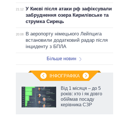
У Києві після атаки рф зафіксували
21:12
забруднення озера Кирилівське та
струмка Сирець
В аеропорту німецького Лейпцига
20:08
встановили додатковий радар після
інциденту з БПЛА
Більше новин
ІНФОГРАФІКА
Від 1 місяця – до 5
 за
років: хто і як довго
асть
обіймав посаду
керівника СЗР