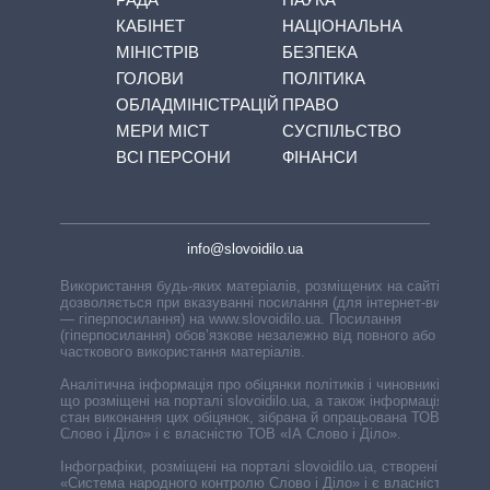
КАБІНЕТ
НАЦІОНАЛЬНА
МІНІСТРІВ
БЕЗПЕКА
ГОЛОВИ
ПОЛІТИКА
ОБЛАДМІНІСТРАЦІЙ
ПРАВО
МЕРИ МІСТ
СУСПІЛЬСТВО
ВСІ ПЕРСОНИ
ФІНАНСИ
info@slovoidilo.ua
Використання будь-яких матеріалів, розміщених на сайті,
дозволяється при вказуванні посилання (для інтернет-видань
— гіперпосилання) на www.slovoidilo.ua. Посилання
(гіперпосилання) обов’язкове незалежно від повного або
часткового використання матеріалів.
Аналітична інформація про обіцянки політиків і чиновників,
що розміщені на порталі slovoidilo.ua, а також інформація про
стан виконання цих обіцянок, зібрана й опрацьована ТОВ «ІА
Слово і Діло» і є власністю ТОВ «ІА Слово і Діло».
Інфографіки, розміщені на порталі slovoidilo.ua, створені ГО
«Система народного контролю Слово і Діло» і є власністю