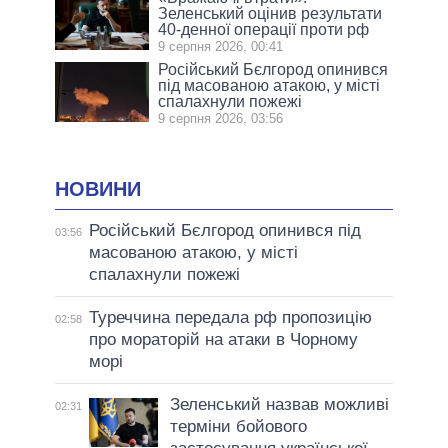
Зеленський оцінив результати
40-денної операції проти рф
9 серпня 2026, 00:41
Російський Бєлгород опинився
під масованою атакою, у місті
спалахнули пожежі
9 серпня 2026, 03:56
НОВИНИ
Російський Бєлгород опинився під
03:56
масованою атакою, у місті
спалахнули пожежі
Туреччина передала рф пропозицію
02:58
про мораторій на атаки в Чорному
морі
Зеленський назвав можливі
02:31
терміни бойового