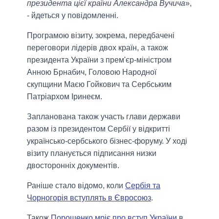
президента цієї країни Александра Вучича
»,
- йдеться у повідомленні.
Програмою візиту, зокрема, передбачені
переговори лідерів двох країн, а також
президента України з прем'єр-міністром
Анною Брнабич, Головою Народної
скупщини Маєю Гойкович та Сербським
Патріархом Іринеєм.
Запланована також участь глави держави
разом із президентом Сербії у відкритті
українсько-сербського бізнес-форуму. У ході
візиту планується підписання низки
двосторонніх документів.
Раніше стало відомо, коли
Сербія та
Чорногорія вступлять в Євросоюз
.
Також
Порошенко мріє про вступ України
в