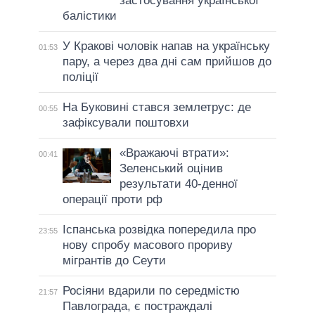
застосування української
балістики
У Кракові чоловік напав на українську
01:53
пару, а через два дні сам прийшов до
поліції
На Буковині стався землетрус: де
00:55
зафіксували поштовхи
«Вражаючі втрати»:
00:41
Зеленський оцінив
результати 40-денної
операції проти рф
Іспанська розвідка попередила про
23:55
нову спробу масового прориву
мігрантів до Сеути
Росіяни вдарили по середмістю
21:57
Павлограда, є постраждалі