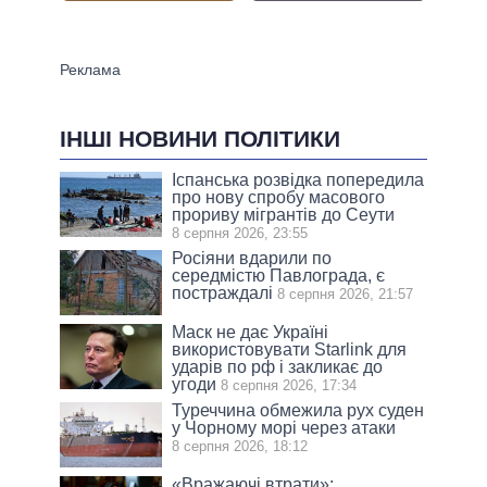
ІНШІ НОВИНИ ПОЛІТИКИ
Іспанська розвідка попередила
про нову спробу масового
прориву мігрантів до Сеути
8 серпня 2026, 23:55
Росіяни вдарили по
середмістю Павлограда, є
постраждалі
8 серпня 2026, 21:57
Маск не дає Україні
використовувати Starlink для
ударів по рф і закликає до
угоди
8 серпня 2026, 17:34
Туреччина обмежила рух суден
у Чорному морі через атаки
8 серпня 2026, 18:12
«Вражаючі втрати»: