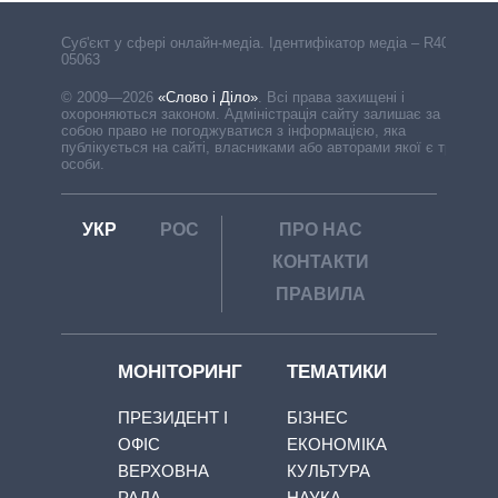
Cуб'єкт у сфері онлайн-медіа. Ідентифікатор медіа – R40-
05063
© 2009—2026
«Слово і Діло»
.
Всі права захищені і
охороняються законом. Адміністрація сайту залишає за
собою право не погоджуватися з інформацією, яка
публікується на сайті, власниками або авторами якої є треті
особи.
УКР
РОС
ПРО НАС
КОНТАКТИ
ПРАВИЛА
МОНІТОРИНГ
ТЕМАТИКИ
ПРЕЗИДЕНТ І
БІЗНЕС
ОФІС
ЕКОНОМІКА
ВЕРХОВНА
КУЛЬТУРА
РАДА
НАУКА