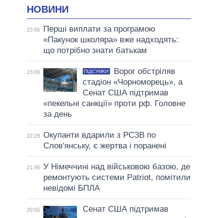
НОВИНИ
Перші виплати за програмою
23:56
«Пакунок школяра» вже надходять:
що потрібно знати батькам
Ворог обстріляв
ПІДСУМКИ
23:09
стадіон «Чорноморець», а
Сенат США підтримав
«пекельні санкції» проти рф. Головне
за день
Окупанти вдарили з РСЗВ по
22:29
Слов'янську, є жертва і поранені
У Німеччині над військовою базою, де
21:45
ремонтують системи Patriot, помітили
невідомі БПЛА
Сенат США підтримав
20:55