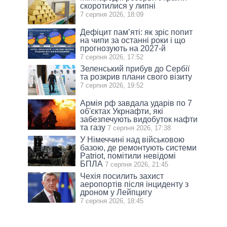
скоротилися у липні
7 серпня 2026, 18:09
Дефіцит пам’яті: як зріс попит
на чипи за останні роки і що
прогнозують на 2027-й
7 серпня 2026, 17:52
Зеленський прибув до Сербії
та розкрив плани свого візиту
7 серпня 2026, 19:52
Армія рф завдала ударів по 7
об'єктах Укрнафти, які
забезпечують видобуток нафти
та газу
7 серпня 2026, 17:38
У Німеччині над військовою
базою, де ремонтують системи
Patriot, помітили невідомі
БПЛА
7 серпня 2026, 21:45
Чехія посилить захист
аеропортів після інциденту з
дроном у Лейпцигу
7 серпня 2026, 18:45