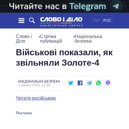
УКР
РОС
НОВИНИ
Слово і
›
Стрічка
›
Національна
Діло
публікацій
безпека
ОБIЦЯНКИ
СТРІЧКА
ПОЛІТИКА
Військові показали, як
ПОДІЇ
ЕКОНОМІКА
звільняли Золоте-4
ПОЛIТИКИ
СТАТТІ
СУСПІЛЬСТВО
ІНФОГРАФІКА
ДУМКИ
СВІТ
УСІ ПОЛІТИКИ
НАЦІОНАЛЬНА БЕЗПЕКА
ОГЛЯДИ
ПРЕЗИДЕНТ І ОФІС
3 липня 2018, 11:30
ВІДЕО
ДАЙДЖЕСТИ
ВЕРХОВНА РАДА
Читати російською
ПІДТРИМАТИ
КАБІНЕТ МІНІСТРІВ
ГОЛОВИ ОБЛАДМІНІСТРАЦІЙ
ПОРІВНЯННЯ ПОЛІТИКІВ
МЕРИ МІСТ
ВСІ ПЕРСОНИ