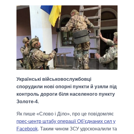
Українські військовослужбовці
спорудили нові опорні пункти й узяли під
контроль дороги біля населеного пункту
Золоте-4.
Як пише «Слово і Діло», про це повідомляє
прес-центр штабу операції Об’єднаних сил у
Facebook
. Таким чином ЗСУ удосконалили та