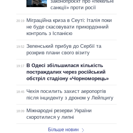
законопроєкт про «пекельні
санкції» проти росії
Міграційна криза в Сеуті: Італія поки
20:19
не буде скасовувати прикордонний
контроль з Іспанією
Зеленський прибув до Сербії та
19:52
розкрив плани свого візиту
В Одесі збільшилася кількість
19:17
постраждалих через російський
обстріл стадіону «Чорноморець»
Чехія посилить захист аеропортів
18:45
після інциденту з дроном у Лейпцигу
Міжнародні резерви України
18:09
скоротилися у липні
Більше новин