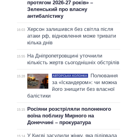
протягом 2026-27 років» –
Зеленський про власну
антибалістику
Херсон залишився без світла після
16:03
атаки рф, відновлення може тривати
кілька днів
На Дніпропетровщині уточнили
15:55
кількість жертв сьогоднішніх обстрілів
Полювання
АВТОРСЬКА КОЛОНКА
15:28
за «Іскандером»: чи можна
його знищити без власної
балістики
Росіяни розстріляли полоненого
15:15
воїна поблизу Мирного на
Донеччині – прокуратура
У Києві засудили жінку, яка підірвала
15:14