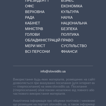
ПРЕЗИДЕНТ І
БІЗНЕС
ОФІС
ЕКОНОМІКА
ВЕРХОВНА
КУЛЬТУРА
РАДА
НАУКА
КАБІНЕТ
НАЦІОНАЛЬНА
МІНІСТРІВ
БЕЗПЕКА
ГОЛОВИ
ПОЛІТИКА
ОБЛАДМІНІСТРАЦІЙ
ПРАВО
МЕРИ МІСТ
СУСПІЛЬСТВО
ВСІ ПЕРСОНИ
ФІНАНСИ
info@slovoidilo.ua
Використання будь-яких матеріалів, розміщених на сайті,
дозволяється при вказуванні посилання (для інтернет-видань
— гіперпосилання) на www.slovoidilo.ua. Посилання
(гіперпосилання) обов’язкове незалежно від повного або
часткового використання матеріалів.
Аналітична інформація про обіцянки політиків і чиновників,
що розміщені на порталі slovoidilo.ua, а також інформація про