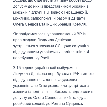
додала, що буде вести активну роботу щодо
допуску до них із представником України в
мінській підгрупі ТКГ Іриною Геращенко й,
можливо, запропонує їй разом відвідати
Олега Сенцова та інших бранців Кремля.
Як повідомлялося, уповноважений ВР із
прав людини Людмила Денісова
зустрінеться з послами ЄС щодо ситуації з
відвідуванням українських політв'язнів, які
перебувають у Росії.
З 15 червня український омбудсмен
Людмила Денісова перебувала в РФ з метою
відвідування незаконно засуджених
українців, але їй не дозволили зустрітися з
жодним із політв'язнів. Зокрема, відмовили в
допуску до Олега Сенцова, який голодує в
російській колонії, до Романа Сущенка,