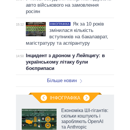
авто військового на замовлення
росіян
Як за 10 років
ІНФОГРАФІКА
15:12
змінилася кількість
вступників на бакалаврат,
магістратуру та аспірантуру
Інцидент з дроном у Лейпцигу: в
14:50
українському літаку були
боєприпаси
Більше новин
ІНФОГРАФІКА
Економіка ШІ-гігантів:
раїні
скільки коштують і
ої
заробляють OpenAI
та Anthropic