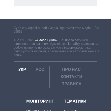
Cуб'єкт у сфері онлайн-медіа. Ідентифікатор медіа – R40-
05063
© 2009—2026
«Слово і Діло»
.
Всі права захищені і
охороняються законом. Адміністрація сайту залишає за
собою право не погоджуватися з інформацією, яка
публікується на сайті, власниками або авторами якої є треті
особи.
УКР
РОС
ПРО НАС
КОНТАКТИ
ПРАВИЛА
МОНІТОРИНГ
ТЕМАТИКИ