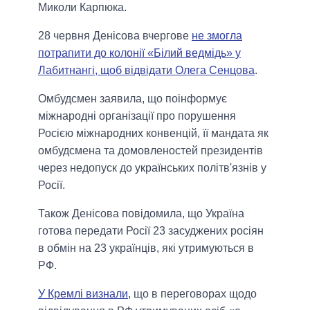
Миколи Карпюка.
28 червня Денісова вчергове
не змогла
потрапити до колонії «Білий ведмідь» у
Лабитнангі, щоб відвідати Олега Сенцова
.
Омбудсмен заявила, що поінформує
міжнародні організації про порушення
Росією міжнародних конвенцій, її мандата як
омбудсмена та домовленостей президентів
через недопуск до українських політв'язнів у
Росії.
Також Денісова повідомила, що Україна
готова передати Росії 23 засуджених росіян
в обмін на 23 українців, які утримуються в
РФ.
У Кремлі визнали
, що в переговорах щодо