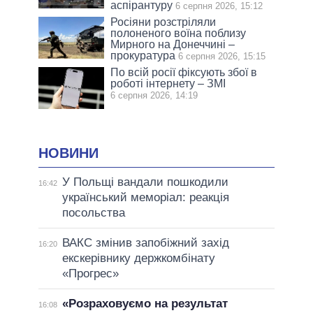
аспірантуру
6 серпня 2026, 15:12
Росіяни розстріляли
полоненого воїна поблизу
Мирного на Донеччині –
прокуратура
6 серпня 2026, 15:15
По всій росії фіксують збої в
роботі інтернету – ЗМІ
6 серпня 2026, 14:19
НОВИНИ
У Польщі вандали пошкодили
16:42
український меморіал: реакція
посольства
ВАКС змінив запобіжний захід
16:20
екскерівнику держкомбінату
«Прогрес»
«Розраховуємо на результат
16:08