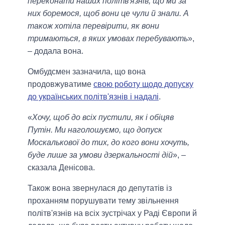
переконати наших політв'язнів, що ми за
них боремося, щоб вони це чули й знали. А
також хотіла перевірити, як вони
тримаються, в яких умовах перебувають
»,
– додала вона.
Омбудсмен зазначила, що вона
продовжуватиме
свою роботу щодо допуску
до українських політв'язнів і надалі
.
«
Хочу, щоб до всіх пустили, як і обіцяв
Путін. Ми наголошуємо, що допуск
Москалькової до тих, до кого вони хочуть,
буде лише за умови дзеркальності дій
», –
сказала Денісова.
Також вона звернулася до депутатів із
проханням порушувати тему звільнення
політв'язнів на всіх зустрічах у Раді Європи й