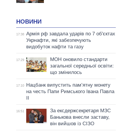
НОВИНИ
Армія рф завдала ударів по 7 об'єктах
17:38
Укрнафти, які забезпечують
видобуток нафти та газу
МОН оновило стандарти
17:29
загальної середньої освіти:
що змінилось
Нацбанк випустить пам’ятну монету
17:10
на честь Папи Римського Івана Павла
II
За ексдержсекретаря МЗС
16:51
Банькова внесли заставу,
він вийшов із СІЗО