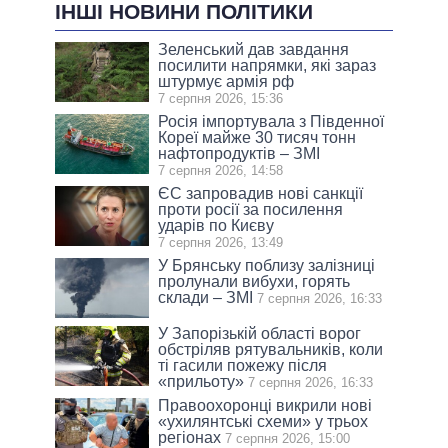
ІНШІ НОВИНИ ПОЛІТИКИ
Зеленський дав завдання
посилити напрямки, які зараз
штурмує армія рф
7 серпня 2026, 15:36
Росія імпортувала з Південної
Кореї майже 30 тисяч тонн
нафтопродуктів – ЗМІ
7 серпня 2026, 14:58
ЄС запровадив нові санкції
проти росії за посилення
ударів по Києву
7 серпня 2026, 13:49
У Брянську поблизу залізниці
пролунали вибухи, горять
склади – ЗМІ
7 серпня 2026, 16:33
У Запорізькій області ворог
обстріляв рятувальників, коли
ті гасили пожежу після
«прильоту»
7 серпня 2026, 16:33
Правоохоронці викрили нові
«ухилянтські схеми» у трьох
регіонах
7 серпня 2026, 15:00