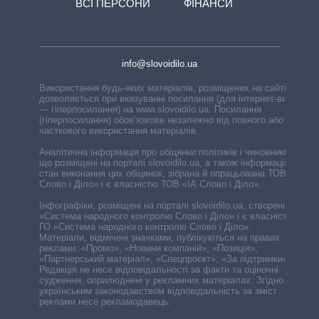
ВСІ ПЕРСОНИ
ФІНАНСИ
info@slovoidilo.ua
Використання будь-яких матеріалів, розміщених на сайті,
дозволяється при вказуванні посилання (для інтернет-видань
— гіперпосилання) на www.slovoidilo.ua. Посилання
(гіперпосилання) обов’язкове незалежно від повного або
часткового використання матеріалів.
Аналітична інформація про обіцянки політиків і чиновників,
що розміщені на порталі slovoidilo.ua, а також інформація про
стан виконання цих обіцянок, зібрана й опрацьована ТОВ «ІА
Слово і Діло» і є власністю ТОВ «ІА Слово і Діло».
Інфографіки, розміщені на порталі slovoidilo.ua, створені ГО
«Система народного контролю Слово і Діло» і є власністю
ГО «Система народного контролю Слово і Діло».
Матеріали, відмічені значками, публікуються на правах
реклами: «Промо», «Новини компаній», «Позиція»,
«Партнерський матеріал», «Спецпроєкт», «За підтримки».
Редакція не несе відповідальності за факти та оціночні
судження, оприлюднені у рекламних матеріалах. Згідно з
українським законодавством відповідальність за зміст
реклами несе рекламодавець.