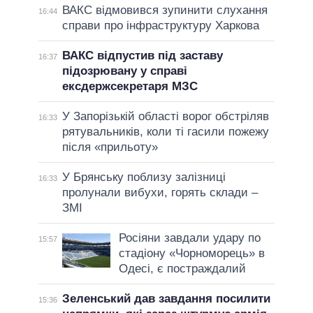
ВАКС відмовився зупинити слухання
16:44
справи про інфраструктуру Харкова
ВАКС відпустив під заставу
16:37
підозрювану у справі
ексдержсекретаря МЗС
У Запорізькій області ворог обстріляв
16:33
рятувальників, коли ті гасили пожежу
після «прильоту»
У Брянську поблизу залізниці
16:33
пролунали вибухи, горять склади –
ЗМІ
Росіяни завдали удару по
15:57
стадіону «Чорноморець» в
Одесі, є постраждалий
Зеленський дав завдання посилити
15:36