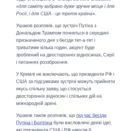
«
для саміту вибрано дуже зручне місце і для
Росії, і для США - це третя країна
».
Ушаков розповів, що зустріч Путіна з
Дональдом Трампом почнеться в середині
призначеного дня з бесіди тет-а-тет і
триватиме кілька годин, акцент буде
зроблений на двосторонніх відносинах, Сирії
і питаннях роззброєння.
У Кремлі не виключають, що президенти РФ і
США за підсумками зустрічі можуть прийняти
якусь спільну заяву, що стосується
двосторонніх відносин і спільних дій на
міжнародній арені.
Ушаков також розповів, що
під час бесіди
Путіна і Болтона
були висловлені деякі ідеї,
які президенти США і РФ «могли б