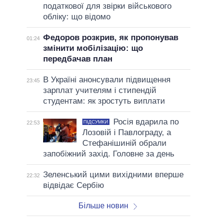
податкової для звірки військового
обліку: що відомо
Федоров розкрив, як пропонував
01:24
змінити мобілізацію: що
передбачав план
В Україні анонсували підвищення
23:45
зарплат учителям і стипендій
студентам: як зростуть виплати
Росія вдарила по
ПІДСУМКИ
22:53
Лозовій і Павлограду, а
Стефанішиній обрали
запобіжний захід. Головне за день
Зеленський цими вихідними вперше
22:32
відвідає Сербію
Більше новин