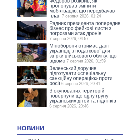
Федоров розкрив, як
пропонував змінити
мобілізацію: що передбачав
план
7 серпня 2026, 01:24
Радник президента попередив
бізнес про фейкові листи з
погрозами атак дронів
7 серпня 2026, 04:57
Міноборони отримає дані
українців з податкової для
звірки військового обліку: що
відомо
7 серпня 2026, 01:59
Зеленський доручив
підготувати «спеціальну
санкційну операцію» проти
росії
6 серпня 2026, 20:41
З окупованих територій
повернули ще одну групу
українських дітей та підлітків
6 серпня 2026, 20:46
НОВИНИ