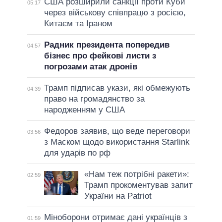
США розширили санкції проти Куби
05:17
через військову співпрацю з росією,
Китаєм та Іраном
Радник президента попередив
04:57
бізнес про фейкові листи з
погрозами атак дронів
Трамп підписав укази, які обмежують
04:39
право на громадянство за
народженням у США
Федоров заявив, що веде переговори
03:56
з Маском щодо використання Starlink
для ударів по рф
«Нам теж потрібні ракети»:
02:59
Трамп прокоментував запит
України на Patriot
Міноборони отримає дані українців з
01:59