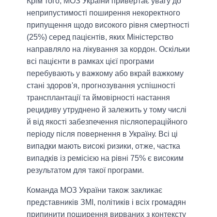
Крім того, МОЗ України привертає увагу до
неприпустимості поширення некоректного
припущення щодо високого рівня смертності
(25%) серед пацієнтів, яких Міністерство
направляло на лікування за кордон. Оскільки
всі пацієнти в рамках цієї програми
перебувають у важкому або вкрай важкому
стані здоров'я, прогнозування успішності
трансплантації та ймовірності настання
рецидиву утруднено й залежить у тому числі
й від якості забезпечення післяопераційного
періоду після повернення в Україну. Всі ці
випадки мають високі ризики, отже, частка
випадків із ремісією на рівні 75% є високим
результатом для такої програми.
Команда МОЗ України також закликає
представників ЗМІ, політиків і всіх громадян
припинити поширення вирваних з контексту