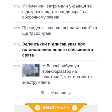
У Німеччині затримали українця за
17:52
підозрою у підготовці диверсії на
оборонному заводі
Президент звільнив посла Хорватії та
17:43
ще трьох країн
Зеленський підписав указ про
17:41
встановлення нового військового
свята
У Львові вибухнув
17:12
транформатор на
підстанції, частина міста
знеструмлена
Більше новин
ІНФОГРАФІКА