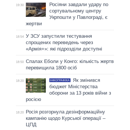
Росіяни завдали удару по
19:30
сортувальному центру
Укрпошти у Павлограді, є
жертви
У ЗСУ запустили тестування
18:54
спрощених переведень через
«Армія+»: які підрозділи доступні
Спалах Еболи у Конго: кількість жертв
18:50
перевищила 1800 осіб
Як змінився
ІНФОГРАФІКА
18:20
бюджет Міністерства
оборони за 13 років війни з
росією
Росія розгорнула дезінформаційну
18:20
кампанію щодо Курської операції –
ЦПД