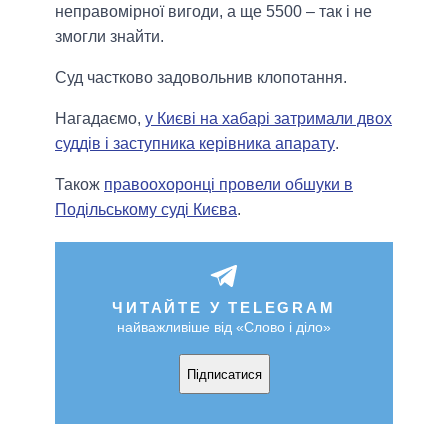
неправомірної вигоди, а ще 5500 – так і не
змогли знайти.
Суд частково задовольнив клопотання.
Нагадаємо,
у Києві на хабарі затримали двох
суддів і заступника керівника апарату
.
Також
правоохоронці провели обшуки в
Подільському суді Києва
.
ЧИТАЙТЕ У TELEGRAM
найважливіше від «Слово і діло»
Підписатися