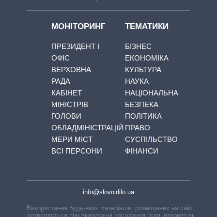
МОНІТОРИНГ
ТЕМАТИКИ
ПРЕЗИДЕНТ І
БІЗНЕС
ОФІС
ЕКОНОМІКА
ВЕРХОВНА
КУЛЬТУРА
РАДА
НАУКА
КАБІНЕТ
НАЦІОНАЛЬНА
МІНІСТРІВ
БЕЗПЕКА
ГОЛОВИ
ПОЛІТИКА
ОБЛАДМІНІСТРАЦІЙ
ПРАВО
МЕРИ МІСТ
СУСПІЛЬСТВО
ВСІ ПЕРСОНИ
ФІНАНСИ
info@slovoidilo.ua
Використання будь-яких матеріалів, розміщених на сайті,
дозволяється при вказуванні посилання (для інтернет-видань