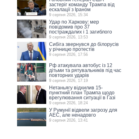
застеріг команду Трампа від
ескалації з Іраном
9 серпня 2026, 15:34
Удар по Харкову: мер
повідомив про 37
постраждалих і 1 загиблого
9 серпня 2026, 13:53
Сибіга звернувся до білорусів
у річницю протестів
9 серпня 2026, 17:56
Рф атакувала автобус із 12
дітьми та рятувальників під час
повторних ударів
9 серпня 2026, 17:19
Нетаньягу відхилив 15-
пунктний план Трампа щодо
врегулювання ситуації в Газі
9 серпня 2026, 18:24
У Румунії відвели загрозу для
АЕС, але ненадовго
9 серпня 2026, 13:41