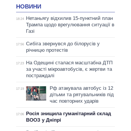
НОВИНИ
Нетаньягу відхилив 15-пунктний план
18:24
Трампа щодо врегулювання ситуації в
Газі
Сибіга звернувся до білорусів у
17:56
річницю протестів
На Одещині сталася масштабна ДТП
17:23
за участі мікроавтобусів, є жертви та
постраждалі
Рф атакувала автобус із 12
17:19
дітьми та рятувальників під
час повторних ударів
Росія знищила гуманітарний склад
17:06
ВООЗ у Дніпрі