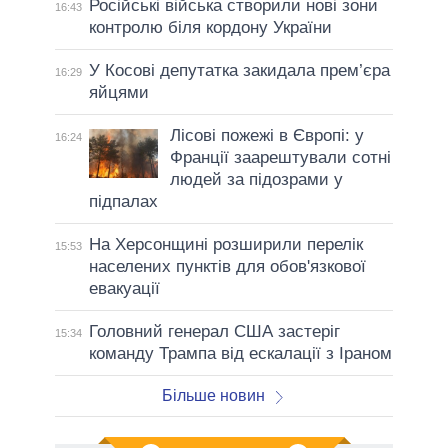
Російські війська створили нові зони
16:43
контролю біля кордону України
У Косові депутатка закидала прем’єра
16:29
яйцями
Лісові пожежі в Європі: у
16:24
Франції заарештували сотні
людей за підозрами у
підпалах
На Херсонщині розширили перелік
15:53
населених пунктів для обов'язкової
евакуації
Головний генерал США застеріг
15:34
команду Трампа від ескалації з Іраном
Більше новин