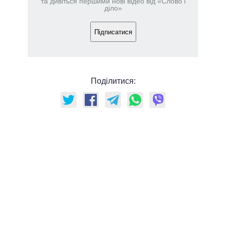
та дивіться першими нові відео від «Слово і
діло»
Підписатися
Поділитися: