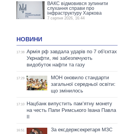
ВАКС відмовився зупинити
слухання справи про
інфраструктуру Харкова
7 серпня 2026, 16:44
НОВИНИ
Армія рф завдала ударів по 7 об'єктах
17:38
Укрнафти, які забезпечують
видобуток нафти та газу
МОН оновило стандарти
17:29
загальної середньої освіти:
що змінилось
Нацбанк випустить пам’ятну монету
17:10
на честь Папи Римського Івана Павла
II
За ексдержсекретаря МЗС
16:51