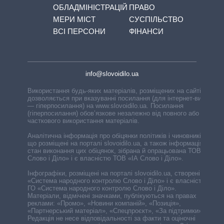
ОБЛАДМІНІСТРАЦІЙ
ПРАВО
МЕРИ МІСТ
СУСПІЛЬСТВО
ВСІ ПЕРСОНИ
ФІНАНСИ
info@slovoidilo.ua
Використання будь-яких матеріалів, розміщених на сайті,
дозволяється при вказуванні посилання (для інтернет-видань
— гіперпосилання) на www.slovoidilo.ua. Посилання
(гіперпосилання) обов’язкове незалежно від повного або
часткового використання матеріалів.
Аналітична інформація про обіцянки політиків і чиновників,
що розміщені на порталі slovoidilo.ua, а також інформація про
стан виконання цих обіцянок, зібрана й опрацьована ТОВ «ІА
Слово і Діло» і є власністю ТОВ «ІА Слово і Діло».
Інфографіки, розміщені на порталі slovoidilo.ua, створені ГО
«Система народного контролю Слово і Діло» і є власністю
ГО «Система народного контролю Слово і Діло».
Матеріали, відмічені значками, публікуються на правах
реклами: «Промо», «Новини компаній», «Позиція»,
«Партнерський матеріал», «Спецпроєкт», «За підтримки».
Редакція не несе відповідальності за факти та оціночні