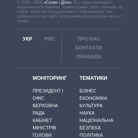
© 2009—2026
«Слово і Діло»
.
Всі права захищені і
охороняються законом. Адміністрація сайту залишає за
собою право не погоджуватися з інформацією, яка
публікується на сайті, власниками або авторами якої є треті
особи.
УКР
РОС
ПРО НАС
КОНТАКТИ
ПРАВИЛА
МОНІТОРИНГ
ТЕМАТИКИ
ПРЕЗИДЕНТ І
БІЗНЕС
ОФІС
ЕКОНОМІКА
ВЕРХОВНА
КУЛЬТУРА
РАДА
НАУКА
КАБІНЕТ
НАЦІОНАЛЬНА
МІНІСТРІВ
БЕЗПЕКА
ГОЛОВИ
ПОЛІТИКА