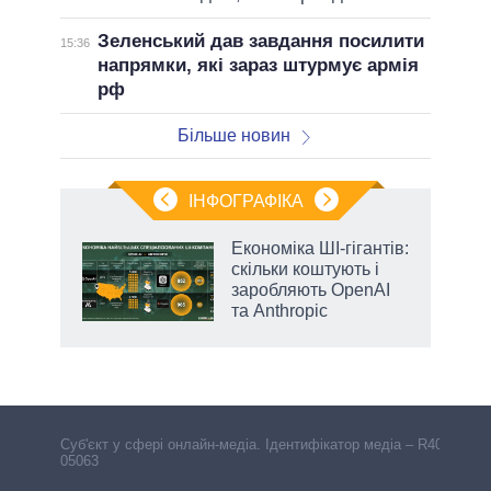
Зеленський дав завдання посилити
15:36
напрямки, які зараз штурмує армія
рф
Більше новин
ІНФОГРАФІКА
 5
Економіка ШІ-гігантів:
вго
скільки коштують і
заробляють OpenAI
та Anthropic
аспі
Cуб'єкт у сфері онлайн-медіа. Ідентифікатор медіа – R40-
05063