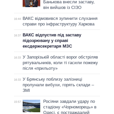
Банькова внесли заставу,
він вийшов із СІЗО
ВАКС відмовився зупинити слухання
16:44
справи про інфраструктуру Харкова
ВАКС відпустив під заставу
16:37
підозрювану у справі
ексдержсекретаря МЗС
У Запорізькій області ворог обстріляв
16:33
рятувальників, коли ті гасили пожежу
після «прильоту»
У Брянську поблизу залізниці
16:33
пролунали вибухи, горять склади –
ЗМІ
Росіяни завдали удару по
15:57
стадіону «Чорноморець» в
Одесі, є постраждалий