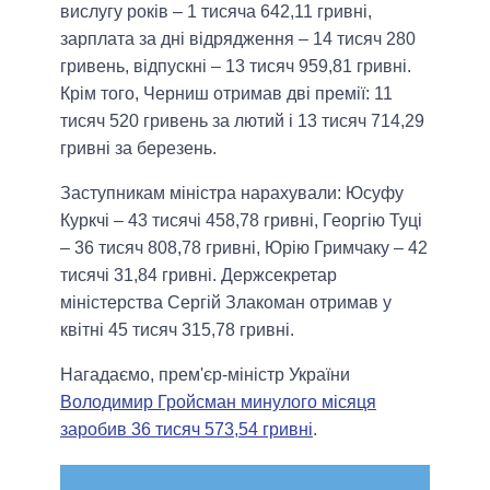
вислугу років – 1 тисяча 642,11 гривні,
зарплата за дні відрядження – 14 тисяч 280
гривень, відпускні – 13 тисяч 959,81 гривні.
Крім того, Черниш отримав дві премії: 11
тисяч 520 гривень за лютий і 13 тисяч 714,29
гривні за березень.
Заступникам міністра нарахували: Юсуфу
Куркчі – 43 тисячі 458,78 гривні, Георгію Туці
– 36 тисяч 808,78 гривні, Юрію Гримчаку – 42
тисячі 31,84 гривні. Держсекретар
міністерства Сергій Злакоман отримав у
квітні 45 тисяч 315,78 гривні.
Нагадаємо, прем'єр-міністр України
Володимир Гройсман минулого місяця
заробив 36 тисяч 573,54 гривні
.