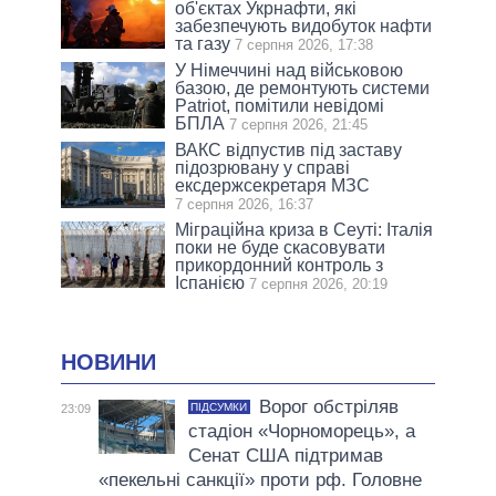
об'єктах Укрнафти, які
забезпечують видобуток нафти
та газу
7 серпня 2026, 17:38
У Німеччині над військовою
базою, де ремонтують системи
Patriot, помітили невідомі
БПЛА
7 серпня 2026, 21:45
ВАКС відпустив під заставу
підозрювану у справі
ексдержсекретаря МЗС
7 серпня 2026, 16:37
Міграційна криза в Сеуті: Італія
поки не буде скасовувати
прикордонний контроль з
Іспанією
7 серпня 2026, 20:19
НОВИНИ
Ворог обстріляв
ПІДСУМКИ
23:09
стадіон «Чорноморець», а
Сенат США підтримав
«пекельні санкції» проти рф. Головне