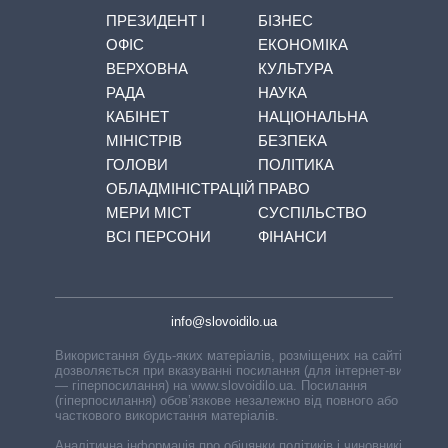
ПРЕЗИДЕНТ І
БІЗНЕС
ОФІС
ЕКОНОМІКА
ВЕРХОВНА
КУЛЬТУРА
РАДА
НАУКА
КАБІНЕТ
НАЦІОНАЛЬНА
МІНІСТРІВ
БЕЗПЕКА
ГОЛОВИ
ПОЛІТИКА
ОБЛАДМІНІСТРАЦІЙ
ПРАВО
МЕРИ МІСТ
СУСПІЛЬСТВО
ВСІ ПЕРСОНИ
ФІНАНСИ
info@slovoidilo.ua
Використання будь-яких матеріалів, розміщених на сайті,
дозволяється при вказуванні посилання (для інтернет-видань
— гіперпосилання) на www.slovoidilo.ua. Посилання
(гіперпосилання) обов’язкове незалежно від повного або
часткового використання матеріалів.
Аналітична інформація про обіцянки політиків і чиновників,