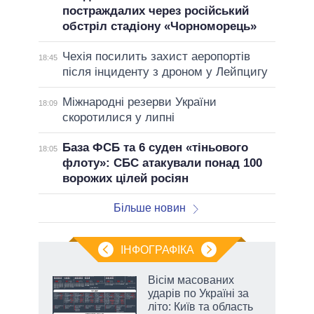
постраждалих через російський
обстріл стадіону «Чорноморець»
Чехія посилить захист аеропортів
18:45
після інциденту з дроном у Лейпцигу
Міжнародні резерви України
18:09
скоротилися у липні
База ФСБ та 6 суден «тіньового
18:05
флоту»: СБС атакували понад 100
ворожих цілей росіян
Більше новин
ІНФОГРАФІКА
жет
Вісім масованих
ударів по Україні за
ків
літо: Київ та область