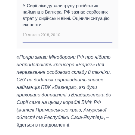
У Сирії ліквідували групу російських
найманців Вагнера. РФ зазнає серйозних
втрат у сирійській війні. Оцінили ситуацію
експерти.
19 лютого 2018, 20:10
«
Попри заяви Міноборони РФ про нібито
непридатність крейсера «Варяг» для
перевезення особового складу й техніки,
СБУ на додаток оприлюднить список
найманців ПВК «Вагнера», які були
приховано доправлені з Владивостока до
Сирії саме на цьому кораблі ВМФ РФ
(жителі Приморського краю, Амурської
області та Республіки Саха-Якутія)
», –
йдеться в повідомленні.