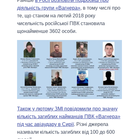
Раніше
в Росії розповіли подробиці про
діяльність групи «Вагнера»
, в тому числі про
те, що станом на лютий 2018 року
чисельність російської ПВК становила
щонайменше 3602 особи.
Також у лютому ЗМІ повідомили про значну
кількість загиблих найманців ПВК «Вагнера»
під час авіаудару в Сирії
. Різні джерела
називали кількість загиблих від 100 до 600