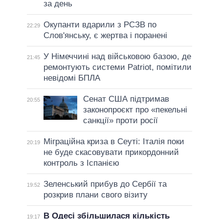
за день
Окупанти вдарили з РСЗВ по
22:29
Слов'янську, є жертва і поранені
У Німеччині над військовою базою, де
21:45
ремонтують системи Patriot, помітили
невідомі БПЛА
Сенат США підтримав
20:55
законопроєкт про «пекельні
санкції» проти росії
Міграційна криза в Сеуті: Італія поки
20:19
не буде скасовувати прикордонний
контроль з Іспанією
Зеленський прибув до Сербії та
19:52
розкрив плани свого візиту
В Одесі збільшилася кількість
19:17