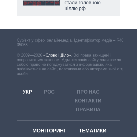
стали головною
ціллю рф
Cуб'єкт у сфері онлайн-медіа. Ідентифікатор медіа – R40-
05063
© 2009—2026
«Слово і Діло»
.
Всі права захищені і
охороняються законом. Адміністрація сайту залишає за
собою право не погоджуватися з інформацією, яка
публікується на сайті, власниками або авторами якої є треті
особи.
УКР
РОС
ПРО НАС
КОНТАКТИ
ПРАВИЛА
МОНІТОРИНГ
ТЕМАТИКИ