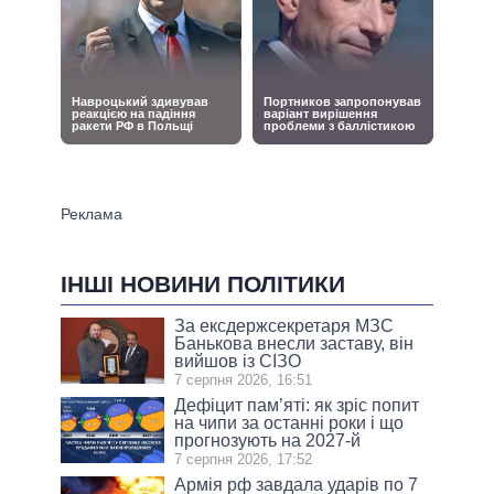
ІНШІ НОВИНИ ПОЛІТИКИ
За ексдержсекретаря МЗС
Банькова внесли заставу, він
вийшов із СІЗО
7 серпня 2026, 16:51
Дефіцит пам’яті: як зріс попит
на чипи за останні роки і що
прогнозують на 2027-й
7 серпня 2026, 17:52
Армія рф завдала ударів по 7