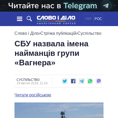
УКР
РОС
НОВИНИ
Слово і Діло
›
Стрічка публікацій
›
Суспільство
СБУ назвала імена
ОБIЦЯНКИ
СТРІЧКА
ПОЛІТИКА
найманців групи
ПОДІЇ
ЕКОНОМІКА
ПОЛIТИКИ
«Вагнера»
СТАТТІ
СУСПІЛЬСТВО
ІНФОГРАФІКА
ДУМКИ
СВІТ
УСІ ПОЛІТИКИ
ОГЛЯДИ
ПРЕЗИДЕНТ І ОФІС
ВІДЕО
СУСПІЛЬСТВО
ДАЙДЖЕСТИ
19 квітня 2018, 11:24
ВЕРХОВНА РАДА
ПІДТРИМАТИ
КАБІНЕТ МІНІСТРІВ
Читати російською
ГОЛОВИ ОБЛАДМІНІСТРАЦІЙ
ПОРІВНЯННЯ ПОЛІТИКІВ
МЕРИ МІСТ
ВСІ ПЕРСОНИ