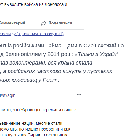
озміру (відкриється в новому вікні)
нт із російськими найманцями в Сирії схожий на
під Зеленопіллям у 2014 році:
«Тільки в Україні
став волонтерами, вся країна стала
, а російських частково кинуть у пустелях
раях кладовищ у Росії»
.