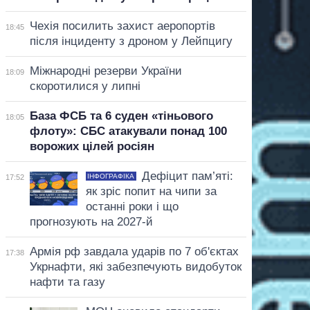
Чехія посилить захист аеропортів
18:45
після інциденту з дроном у Лейпцигу
Міжнародні резерви України
18:09
скоротилися у липні
База ФСБ та 6 суден «тіньового
18:05
флоту»: СБС атакували понад 100
ворожих цілей росіян
Дефіцит пам’яті:
ІНФОГРАФІКА
17:52
як зріс попит на чипи за
останні роки і що
прогнозують на 2027-й
Армія рф завдала ударів по 7 об'єктах
17:38
Укрнафти, які забезпечують видобуток
нафти та газу