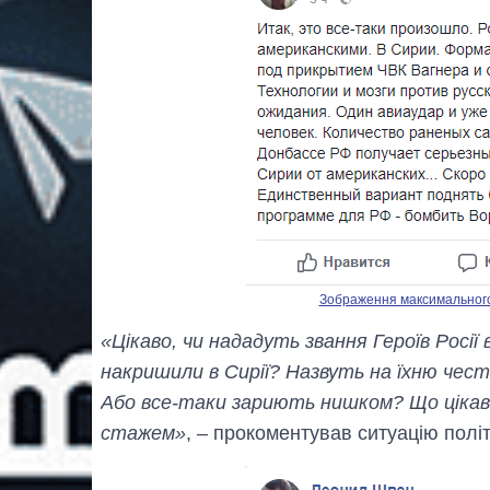
Зображення максимального р
«Цікаво, чи нададуть звання Героїв Росії
накришили в Сирії? Назвуть на їхню чес
Або все-таки зариють нишком? Що цікаво,
стажем»
, – прокоментував ситуацію полі