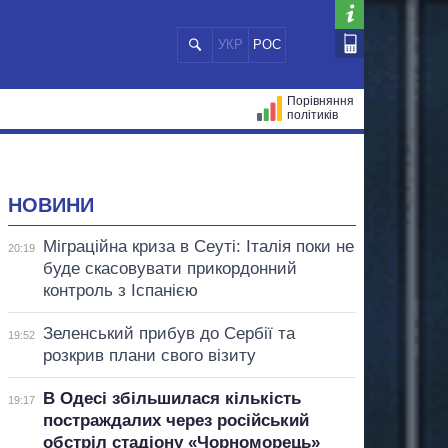
УКР
РОС
Порівняння
політиків
ЦІЙ
МЕРИ МІСТ
ВСІ ПЕРСОНИ
НОВИНИ
Міграційна криза в Сеуті: Італія поки не
20:19
буде скасовувати прикордонний
контроль з Іспанією
Зеленський прибув до Сербії та
19:52
розкрив плани свого візиту
В Одесі збільшилася кількість
19:17
постраждалих через російський
обстріл стадіону «Чорноморець»