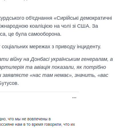
курдського об'єднання «Сирійські демократичні
міжнародною коаліцією на чолі зі США. За
са, це була самооборона.
 соціальних мережах з приводу інциденту.
ти війну на Донбасі українським генералам, а
артилерія та авіація показали, як потрібно
и заявляєте «нас там немає», значить, «вас
Бутусов.
Як змінився
бюджет
Міністерства
оборони за 13
років війни з
росією