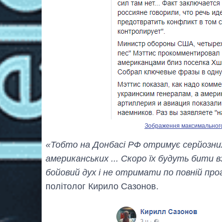
Зображення максимального р
«Тобто на Донбасі РФ отримує серйозних л
американських ... Скоро їх будуть бити 
бойовий дух і не отримати по повній пр
політолог Кирило Сазонов.