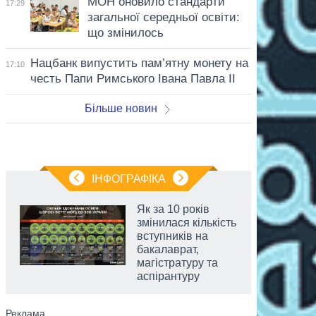
МОН оновило стандарти
17:29
загальної середньої освіти:
що змінилось
Нацбанк випустить пам’ятну монету на
17:10
честь Папи Римського Івана Павла II
Більше новин
ІНФОГРАФІКА
Як за 10 років
змінилася кількість
вступників на
бакалаврат,
магістратуру та
аспірантуру