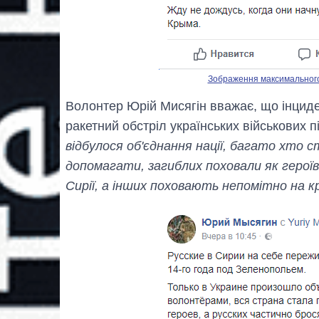
Зображення максимального р
Волонтер Юрій Мисягін вважає, що інциде
ракетний обстріл українських військових 
відбулося об'єднання нації, багато хто 
допомагати, загиблих поховали як героїв
Сирії, а інших поховають непомітно на к