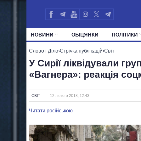
НОВИНИ
ОБIЦЯНКИ
ПОЛIТИКИ
УСІ ПОЛІТИКИ
ПРЕЗИДЕНТ І ОФ
Слово і Діло
›
Стрічка публікацій
›
Світ
У Сирії ліквідували гру
«Вагнера»: реакція со
СВІТ
12 лютого 2018, 12:43
Читати російською