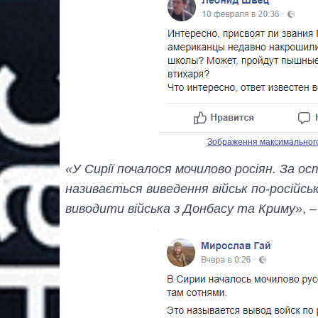
Зображення максимального р
«У Сирії почалося мочилово росіян. За ос
називається виведення військ по-російсь
виводити війська з Донбасу та Криму»
, 