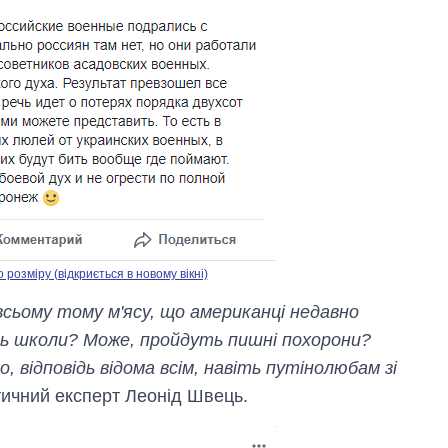
озміру (відкриється в новому вікні)
 всьому тому м'ясу, що американці недавно
ть школи? Може, пройдуть пишні похорони?
 відповідь відома всім, навіть путінолюбам зі
тичний експерт Леонід Швець.