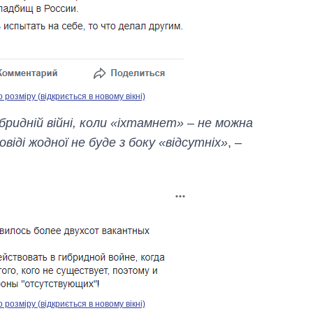
озміру (відкриється в новому вікні)
бридній війні, коли «іхтамнет» – не можна
віді жодної не буде з боку «відсутніх»
, –
озміру (відкриється в новому вікні)