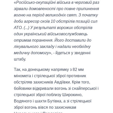
«
Російсько-окупаційні війська в черговий раз
зірвали домовленості про повне припинення
вогню на період великодніх свят. З початку
доби агресор скоїв 10 обстрілів позицій сил
АТО. (...) У результаті ворожих обстрілів
один український військовослужбовець
отримав поранення. Його доставили до
лікувального закладу і надали необхідну
медичну допомогу
», - йдеться у зведенні
штабу.
Так, на донецькому напрямку з 82 мм
міномета і стрілецької зброї противник
обстріляв захисників Авдіївки. Крім того,
бойовики відкривали вогонь зі снайперської і
стрілецької зброї поблизу Широкино,
Водяного і шахти Бутівка, а зі стрілецької
зброї вогонь вівся по захисникам