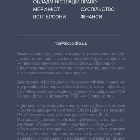
ОБЛАДМІНІСТРАЦІЙ
ПРАВО
МЕРИ МІСТ
СУСПІЛЬСТВО
ВСІ ПЕРСОНИ
ФІНАНСИ
info@slovoidilo.ua
Використання будь-яких матеріалів, розміщених на сайті,
дозволяється при вказуванні посилання (для інтернет-видань
— гіперпосилання) на www.slovoidilo.ua. Посилання
(гіперпосилання) обов’язкове незалежно від повного або
часткового використання матеріалів.
Аналітична інформація про обіцянки політиків і чиновників,
що розміщені на порталі slovoidilo.ua, а також інформація про
стан виконання цих обіцянок, зібрана й опрацьована ТОВ «ІА
Слово і Діло» і є власністю ТОВ «ІА Слово і Діло».
Інфографіки, розміщені на порталі slovoidilo.ua, створені ГО
«Система народного контролю Слово і Діло» і є власністю
ГО «Система народного контролю Слово і Діло».
Матеріали, відмічені значками, публікуються на правах
реклами: «Промо», «Новини компаній», «Позиція»,
«Партнерський матеріал», «Спецпроєкт», «За підтримки».
Редакція не несе відповідальності за факти та оціночні
судження, оприлюднені у рекламних матеріалах. Згідно з