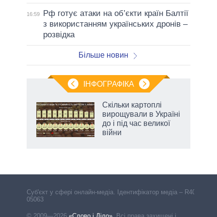
Рф готує атаки на об’єкти країн Балтії
16:59
з використанням українських дронів –
розвідка
Більше новин
ІНФОГРАФІКА
жет
Скільки картоплі
вирощували в Україні
ків
до і під час великої
війни
Cуб'єкт у сфері онлайн-медіа. Ідентифікатор медіа – R40-
05063
© 2009—2026
«Слово і Діло»
.
Всі права захищені і