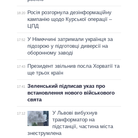
Росія розгорнула дезінформаційну
18:20
кампанію щодо Курської операції –
ЦПД
У Німеччині затримали українця за
17:52
підозрою у підготовці диверсії на
оборонному заводі
Президент звільнив посла Хорватії та
17:43
ще трьох країн
Зеленський підписав указ про
17:41
встановлення нового військового
свята
У Львові вибухнув
17:12
транформатор на
підстанції, частина міста
знеструмлена