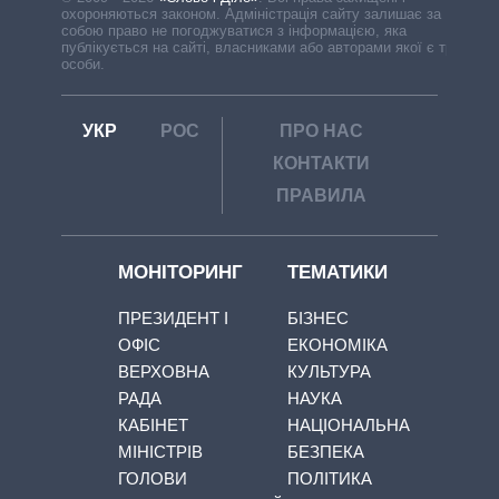
охороняються законом. Адміністрація сайту залишає за
собою право не погоджуватися з інформацією, яка
публікується на сайті, власниками або авторами якої є треті
особи.
УКР
РОС
ПРО НАС
КОНТАКТИ
ПРАВИЛА
МОНІТОРИНГ
ТЕМАТИКИ
ПРЕЗИДЕНТ І
БІЗНЕС
ОФІС
ЕКОНОМІКА
ВЕРХОВНА
КУЛЬТУРА
РАДА
НАУКА
КАБІНЕТ
НАЦІОНАЛЬНА
МІНІСТРІВ
БЕЗПЕКА
ГОЛОВИ
ПОЛІТИКА