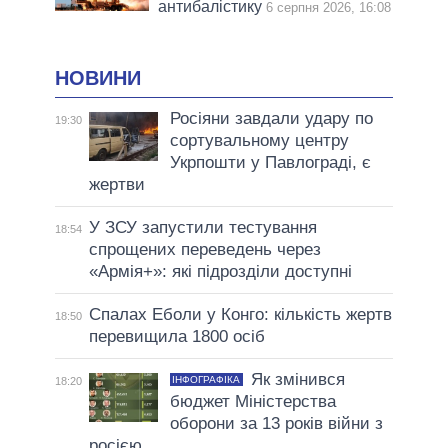
антибалістику
6 серпня 2026, 16:08
НОВИНИ
Росіяни завдали удару по
19:30
сортувальному центру
Укрпошти у Павлограді, є
жертви
У ЗСУ запустили тестування
18:54
спрощених переведень через
«Армія+»: які підрозділи доступні
Спалах Еболи у Конго: кількість жертв
18:50
перевищила 1800 осіб
Як змінився
ІНФОГРАФІКА
18:20
бюджет Міністерства
оборони за 13 років війни з
росією