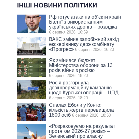
ІНШІ НОВИНИ ПОЛІТИКИ
Рф готує атаки на об’єкти країн
Балтії з використанням
українських дронів – розвідка
6 серпня 2026, 16:59
ВАКС змінив запобіжний захід
екскерівнику держкомбінату
«Прогрес»
6 серпня 2026, 16:20
Як змінився бюджет
Міністерства оборони за 13
років війни з росією
6 серпня 2026, 18:20
Росія розгорнула
дезінформаційну кампанію
щодо Курської операції – ЦПД
6 серпня 2026, 18:20
Спалах Еболи у Конго:
кількість жертв перевищила
1800 осіб
6 серпня 2026, 18:50
«Розраховуємо на результат
протягом 2026-27 років» –
Зеленський про власну