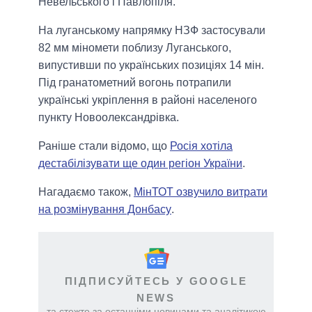
Невельського і Павлопіля.
На луганському напрямку НЗФ застосували
82 мм міномети поблизу Луганського,
випустивши по українських позиціях 14 мін.
Під гранатометний вогонь потрапили
українські укріплення в районі населеного
пункту Новоолександрівка.
Раніше стали відомо, що
Росія хотіла
дестабілізувати ще один регіон України
.
Нагадаємо також,
МінТОТ озвучило витрати
на розмінування Донбасу
.
ПІДПИСУЙТЕСЬ У GOOGLE
NEWS
та стежте за останніми новинами та аналітикою