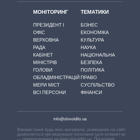
МОНІТОРИНГ
ТЕМАТИКИ
ПРЕЗИДЕНТ І
БІЗНЕС
ОФІС
ЕКОНОМІКА
ВЕРХОВНА
КУЛЬТУРА
РАДА
НАУКА
КАБІНЕТ
НАЦІОНАЛЬНА
МІНІСТРІВ
БЕЗПЕКА
ГОЛОВИ
ПОЛІТИКА
ОБЛАДМІНІСТРАЦІЙ
ПРАВО
МЕРИ МІСТ
СУСПІЛЬСТВО
ВСІ ПЕРСОНИ
ФІНАНСИ
info@slovoidilo.ua
Використання будь-яких матеріалів, розміщених на сайті,
дозволяється при вказуванні посилання (для інтернет-видань
— гіперпосилання) на www.slovoidilo.ua. Посилання