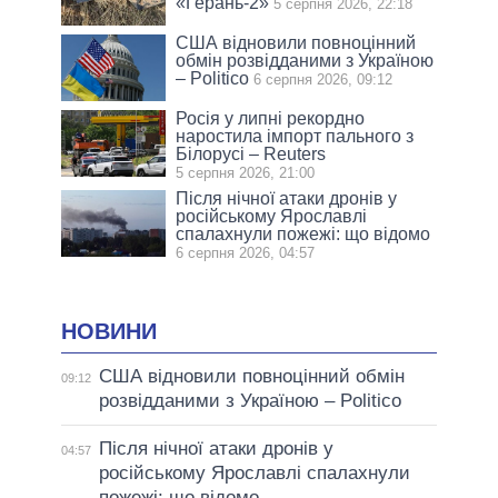
«Герань-2»
5 серпня 2026, 22:18
США відновили повноцінний
обмін розвідданими з Україною
– Politico
6 серпня 2026, 09:12
Росія у липні рекордно
наростила імпорт пального з
Білорусі – Reuters
5 серпня 2026, 21:00
Після нічної атаки дронів у
російському Ярославлі
спалахнули пожежі: що відомо
6 серпня 2026, 04:57
НОВИНИ
США відновили повноцінний обмін
09:12
розвідданими з Україною – Politico
Після нічної атаки дронів у
04:57
російському Ярославлі спалахнули
пожежі: що відомо