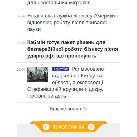
для нелегальних мігрантів
Українська служба «Голосу Америки»
00:26
відновлює роботу після тривалої
паузи
Кабмін готує пакет рішень для
23:45
безперебійної роботи бізнесу після
ударів рф: що пропонують
Рф масовано
ПІДСУМКИ
23:00
вдарила по Києву та
області, а експосолці
Стефанішиній вручили підозру.
Головне за день
Більше новин
ІНФОГРАФІКА