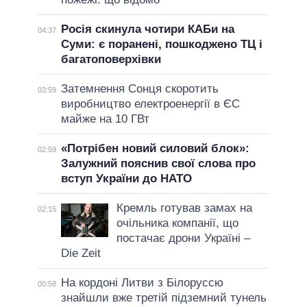
Росія скинула чотири КАБи на
04:37
Суми: є поранені, пошкоджено ТЦ і
багатоповерхівки
Затемнення Сонця скоротить
03:59
виробництво електроенергії в ЄС
майже на 10 ГВт
«Потрібен новий силовий блок»:
02:59
Залужний пояснив свої слова про
вступ України до НАТО
Кремль готував замах на
02:15
очільника компанії, що
постачає дрони Україні –
Die Zeit
На кордоні Литви з Білоруссю
00:58
знайшли вже третій підземний тунель